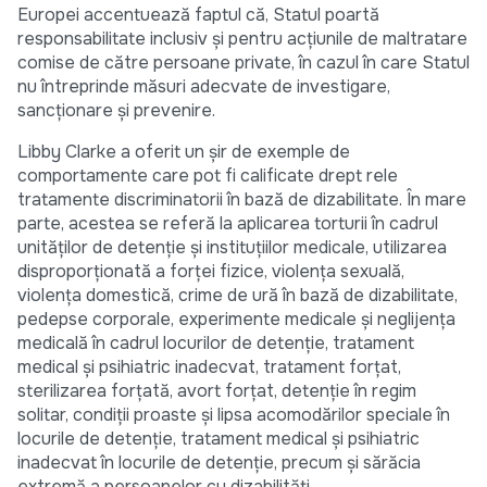
Europei accentuează faptul că, Statul poartă
responsabilitate inclusiv și pentru acțiunile de maltratare
comise de către persoane private, în cazul în care Statul
nu întreprinde măsuri adecvate de investigare,
sancționare și prevenire.
Libby Clarke a oferit un șir de exemple de
comportamente care pot fi calificate drept rele
tratamente discriminatorii în bază de dizabilitate. În mare
parte, acestea se referă la aplicarea torturii în cadrul
unităților de detenție și instituțiilor medicale, utilizarea
disproporționată a forței fizice, violența sexuală,
violența domestică, crime de ură în bază de dizabilitate,
pedepse corporale, experimente medicale și neglijența
medicală în cadrul locurilor de detenție, tratament
medical și psihiatric inadecvat, tratament forțat,
sterilizarea forțată, avort forțat, detenție în regim
solitar, condiții proaste și lipsa acomodărilor speciale în
locurile de detenție, tratament medical și psihiatric
inadecvat în locurile de detenție, precum și sărăcia
extremă a persoanelor cu dizabilități.