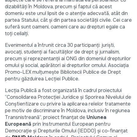
dizabilități în Moldova, precum și faptul că acest
domeniu este unul lipsit de o atenție adecvată, atât din
partea Statului, cât și din partea societății civile. Cei care
suferă sunt oameni, oameni care au drepturi egale ca
toți ceilalți.
Evenimentul a întrunit circa 30 participanți: jurişti,
avocaţi, studenți ai facultăților de drept și jurnalism,
precum şi reprezentanţii ai ONG din domeniul drepturilor
omului și social, apărători ai drepturilor omului. Asociația
Promo-LEX mulțumește Bibliotecii Publice de Drept
pentru găzduirea Lecției Publice.
Lecția Publică a fost organizată în cadrul proiectului
“Consolidarea Protecţiei Juridice şi Sporirea Nivelului de
Conştientizare cu privire la aplicarea relelor tratamente
pe motiv de discriminare în Moldova, inclusiv în regiunea
Transnistreană”, proiect finanţat de
Uniunea
Europeană
prin Instrumentul European pentru
Democraţie şi Drepturile Omului (IEDDO) şi co-finanţat