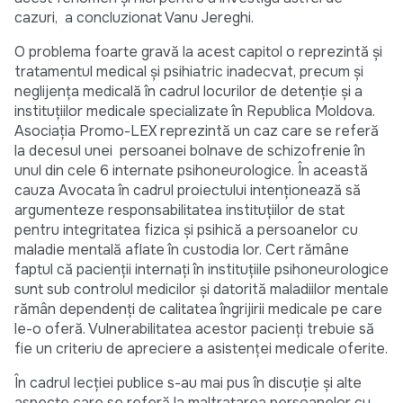
cazuri, a concluzionat Vanu Jereghi.
O problema foarte gravă la acest capitol o reprezintă și
tratamentul medical și psihiatric inadecvat, precum și
neglijența medicală în cadrul locurilor de detenție și a
instituțiilor medicale specializate în Republica Moldova.
Asociația Promo-LEX reprezintă un caz care se referă
la decesul unei persoanei bolnave de schizofrenie în
unul din cele 6 internate psihoneurologice. În această
cauza Avocata în cadrul proiectului intenţionează să
argumenteze responsabilitatea instituţiilor de stat
pentru integritatea fizica şi psihică a persoanelor cu
maladie mentală aflate în custodia lor. Cert rămâne
faptul că pacienţii internaţi în instituţiile psihoneurologice
sunt sub controlul medicilor şi datorită maladiilor mentale
rămân dependenţi de calitatea îngrijirii medicale pe care
le-o oferă. Vulnerabilitatea acestor pacienţi trebuie să
fie un criteriu de apreciere a asistenţei medicale oferite.
În cadrul lecției publice s-au mai pus în discuție și alte
aspecte care se referă la maltratarea persoanelor cu