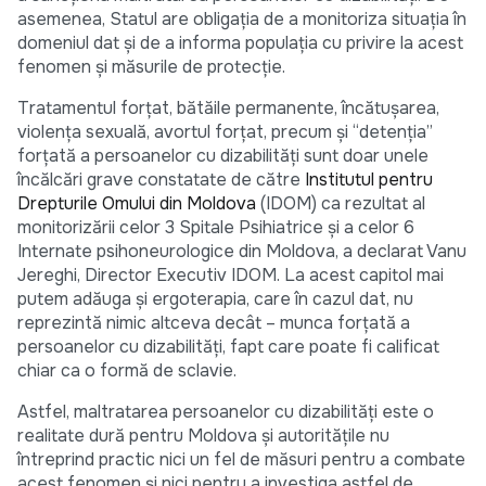
asemenea, Statul are obligația de a monitoriza situația în
domeniul dat și de a informa populația cu privire la acest
fenomen și măsurile de protecție.
Tratamentul forțat, bătăile permanente, încătușarea,
violența sexuală, avortul forțat, precum și “detenția”
forțată a persoanelor cu dizabilități sunt doar unele
încălcări grave constatate de către
Institutul pentru
Drepturile Omului din Moldova
(IDOM) ca rezultat al
monitorizării celor 3 Spitale Psihiatrice și a celor 6
Internate psihoneurologice din Moldova, a declarat Vanu
Jereghi, Director Executiv IDOM. La acest capitol mai
putem adăuga și ergoterapia, care în cazul dat, nu
reprezintă nimic altceva decât – munca forțată a
persoanelor cu dizabilități, fapt care poate fi calificat
chiar ca o formă de sclavie.
Astfel, maltratarea persoanelor cu dizabilități este o
realitate dură pentru Moldova și autoritățile nu
întreprind practic nici un fel de măsuri pentru a combate
acest fenomen și nici pentru a investiga astfel de