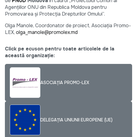
de
PNUD
Moldova
în cadrul „Proiectului Comun al
Agenţiilor ONU din Republica Moldova pentru
Promovarea şi Protecţia Drepturilor Omului”.
Olga Manole, Coordonator de proiect, Asociaţia Promo-
LEX,
olga_manole@promolex.md
Click pe ecuson pentru toate articolele de la
această organizație:
ASOCIAȚIA PROMO-LEX
DELEGAȚIA UNIUNII EUROPENE (UE)