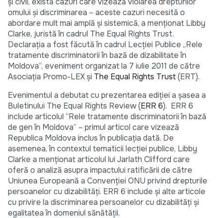
şi civil, există cazuri care vizează violarea drepturilor
omului și discriminarea – aceste cazuri necesită o
abordare mult mai amplă și sistemică, a menționat Libby
Clarke, juristă în cadrul The Equal Rights Trust.
Declarația a fost făcută în cadrul Lecţiei Publice „Rele
tratamente discriminatorii în bază de dizabilitate în
Moldova”, eveniment organizat la 7 iulie 2011 de către
Asociaţia Promo-LEX şi
The Equal Rights Trust
(ERT).
Evenimentul a debutat cu prezentarea ediției a șasea a
Buletinului The Equal Rights Review (
ERR 6
). ERR 6
include articolul “Rele tratamente discriminatorii în bază
de gen în Moldova” – primul articol care vizează
Republica Moldova inclus în publicația dată. De
asemenea, în contextul tematicii lecției publice, Libby
Clarke a menționat articolul lui Jarlath Clifford care
oferă o analiză asupra impactului ratificării de către
Uniunea Europeană a Convenţiei ONU privind drepturile
persoanelor cu dizabilități. ERR 6 include și alte articole
cu privire la discriminarea persoanelor cu dizabilități și
egalitatea în domeniul sănătății.