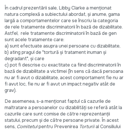
În cadrul prezentării sale, Libby Clarke a menționat
natura complexă a subiectului abordat, și anume, gama
largă a comportamentelor care se înscriu la categoria
de rele tratamente discriminatorii în bază de dizabilitate.
Astfel, rele tratamente discriminatorii în bază de gen
sunt acele tratamente care:
a) sunt efectuate asupra unei persoane cu dizabilitate,
b) ating pragul de "tortură şi tratament inuman şi
degradant", şi care
c) pot fi descrise cu exactitate ca fiind discriminatorii în
bază de dizabilitate a victimei (în sens că dacă persoana
nu ar fi avut o dizabilitate, acest comportament fie nu ar
fi avut loc, fie nu ar fi avut un impact negativ atât de
grav).
De asemenea, s-a menționat faptul că cazurile de
maltratare a persoanelor cu dizabilități se referă atât la
cazurile care sunt comise de către reprezentanții
statului, precum și de către persoane private. În acest
sens,
Comitetul
pentru Prevenirea
Torturii
al Consiliului