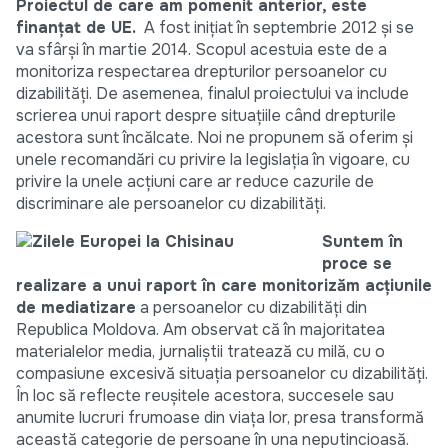
Proiectul de care am pomenit anterior, este
finanţat de UE.
A fost iniţiat în septembrie 2012 şi se
va sfârşi în martie 2014. Scopul acestuia este de a
monitoriza respectarea drepturilor persoanelor cu
dizabilităţi. De asemenea, finalul proiectului va include
scrierea unui raport despre situaţiile când drepturile
acestora sunt încălcate. Noi ne propunem să oferim şi
unele recomandări cu privire la legislaţia în vigoare, cu
privire la unele acţiuni care ar reduce cazurile de
discriminare ale persoanelor cu dizabilităţi.
Suntem în
proce se
realizare a unui raport în care monitorizăm acţiunile
de mediatizare
a persoanelor cu dizabilităţi din
Republica Moldova. Am observat că în majoritatea
materialelor media, jurnaliştii tratează cu milă, cu o
compasiune excesivă situaţia persoanelor cu dizabilităţi.
În loc să reflecte reuşitele acestora, succesele sau
anumite lucruri frumoase din viaţa lor, presa transformă
această categorie de persoane în una neputincioasă.