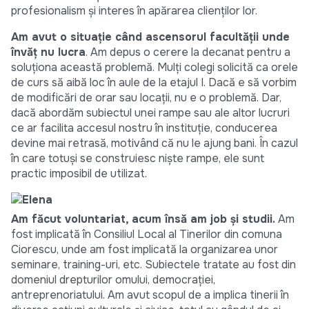
profesionalism şi interes în apărarea clienţilor lor.
Am avut o situaţie când ascensorul facultăţii unde
învăţ nu lucra
. Am depus o cerere la decanat pentru a
soluţiona această problemă. Mulţi colegi solicită ca orele
de curs să aibă loc în aule de la etajul I. Dacă e să vorbim
de modificări de orar sau locaţii, nu e o problemă. Dar,
dacă abordăm subiectul unei rampe sau ale altor lucruri
ce ar facilita accesul nostru în instituţie, conducerea
devine mai retrasă, motivând că nu le ajung bani. În cazul
în care totuşi se construiesc nişte rampe, ele sunt
practic imposibil de utilizat.
Am făcut voluntariat, acum însă am job şi studii.
Am
fost implicată în Consiliul Local al Tinerilor din comuna
Ciorescu, unde am fost implicată la organizarea unor
seminare, training-uri, etc. Subiectele tratate au fost din
domeniul drepturilor omului, democraţiei,
antreprenoriatului. Am avut scopul de a implica tinerii în