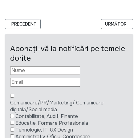
ARTICOL PRECEDENT: НИКУ ПОПЕСКУ: ПРИДНЕСТРОВЬЕ
ARTICOLUL URM
PRECEDENT
URMĂTOR
Abonați-vă la notificări pe temele
dorite
Comunicare/PR/Marketing/ Comunicare
digitală/Social media
Contabilitate, Audit, Finante
Educatie, Formare Profesionala
Tehnologie, IT, UX Design
Administrativ, Oficiu, Coordonare