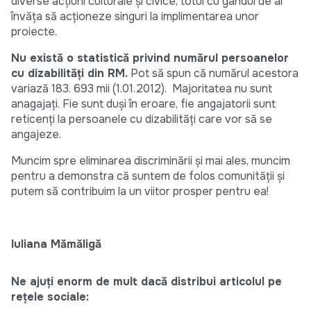
diverse acţiuni culturale şi civice, totul cu gândul de ai
învăţa să acţioneze singuri la implimentarea unor
proiecte.
Nu există o statistică privind numărul persoanelor
cu dizabilităţi din RM.
Pot să spun că numărul acestora
variază 183. 693 mii (1.01.2012). Majoritatea nu sunt
anagajaţi. Fie sunt duşi în eroare, fie angajatorii sunt
reticenţi la persoanele cu dizabilităţi care vor să se
angajeze.
Muncim spre eliminarea discriminării şi mai ales, muncim
pentru a demonstra că suntem de folos comunităţii şi
putem să contribuim la un viitor prosper pentru ea!
Iuliana Mămăligă
Ne ajuți enorm de mult dacă distribui articolul pe
rețele sociale: