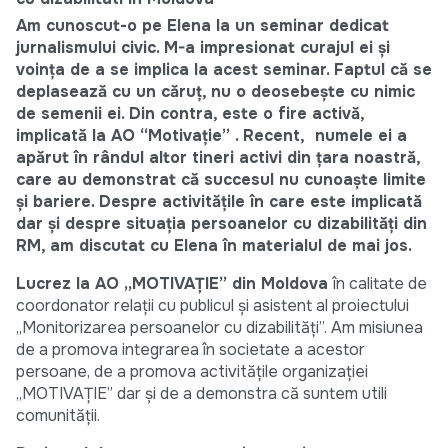
Am cunoscut-o pe Elena la un seminar dedicat
jurnalismului civic. M-a impresionat curajul ei şi
voinţa de a se implica la acest seminar. Faptul că se
deplasează cu un căruţ, nu o deosebeşte cu nimic
de semenii ei. Din contra, este o fire activă,
implicată la AO “Motivaţie” . Recent, numele ei a
apărut în rândul altor tineri activi din ţara noastră,
care au demonstrat că succesul nu cunoaşte limite
şi bariere. Despre activităţile în care este implicată
dar şi despre situaţia persoanelor cu dizabilităţi din
RM, am discutat cu Elena în materialul de mai jos.
Lucrez la AO
„MOTIVAŢIE” din Moldova
în calitate de
coordonator relaţii cu publicul şi asistent al proiectului
„Monitorizarea persoanelor cu dizabilităţi”. Am misiunea
de a promova integrarea în societate a acestor
persoane, de a promova activităţile organizaţiei
„MOTIVAŢIE” dar şi de a demonstra că suntem utili
comunităţii.