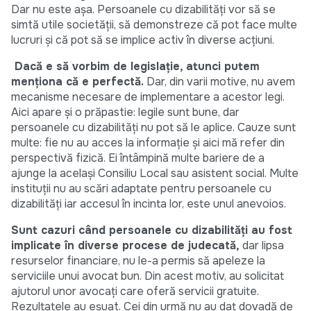
Dar nu este aşa. Persoanele cu dizabilităţi vor să se
simtă utile societăţii, să demonstreze că pot face multe
lucruri şi că pot să se implice activ în diverse acţiuni.
Dacă e să vorbim de legislaţie, atunci putem
menţiona că e perfectă.
Dar, din varii motive, nu avem
mecanisme necesare de implementare a acestor legi.
Aici apare şi o prăpastie: legile sunt bune, dar
persoanele cu dizabilităţi nu pot să le aplice. Cauze sunt
multe: fie nu au acces la informaţie şi aici mă refer din
perspectivă fizică. Ei întâmpină multe bariere de a
ajunge la acelaşi Consiliu Local sau asistent social. Multe
instituţii nu au scări adaptate pentru persoanele cu
dizabilităţi iar accesul în incinta lor, este unul anevoios.
Sunt cazuri când persoanele cu dizabilităţi au fost
implicate în diverse procese de judecată,
dar lipsa
resurselor financiare, nu le-a permis să apeleze la
serviciile unui avocat bun. Din acest motiv, au solicitat
ajutorul unor avocaţi care oferă servicii gratuite.
Rezultatele au eşuat. Cei din urmă nu au dat dovadă de