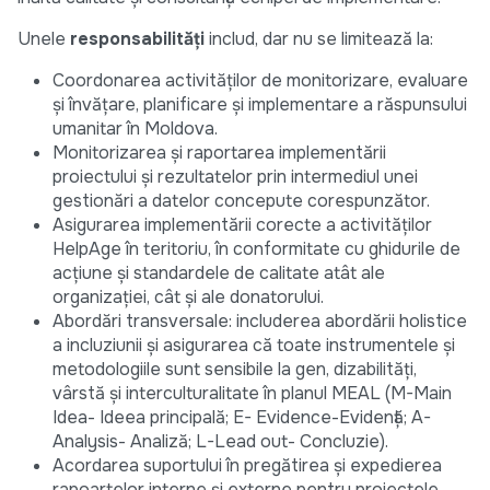
Unele
responsabilități
includ, dar nu se limitează la:
Coordonarea activităților de monitorizare, evaluare
și învățare, planificare și implementare a răspunsului
umanitar în Moldova.
Monitorizarea și raportarea implementării
proiectului și rezultatelor prin intermediul unei
gestionări a datelor concepute corespunzător.
Asigurarea implementării corecte a activităților
HelpAge în teritoriu, în conformitate cu ghidurile de
acțiune și standardele de calitate atât ale
organizației, cât și ale donatorului.
Abordări transversale: includerea abordării holistice
a incluziunii și asigurarea că toate instrumentele și
metodologiile sunt sensibile la gen, dizabilități,
vârstă și interculturalitate în planul MEAL (M-Main
Idea- Ideea principală; E- Evidence-Evidență; A-
Analysis- Analiză; L-Lead out- Concluzie).
Acordarea suportului în pregătirea și expedierea
rapoartelor interne și externe pentru proiectele