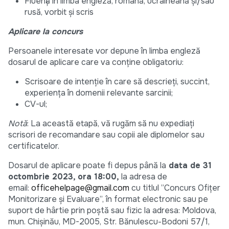
Fluență în limba engleză, română, ucraineană și/sau
rusă, vorbit și scris
Aplicare la concurs
Persoanele interesate vor depune în limba engleză
dosarul de aplicare care va conține obligatoriu:
Scrisoare de intenție în care să descrieți, succint,
experiența în domenii relevante sarcinii;
CV-ul;
Notă
: La această etapă, vă rugăm să nu expediați
scrisori de recomandare sau copii ale diplomelor sau
certificatelor.
Dosarul de aplicare poate fi depus până la
data de 31
octombrie 2023, ora 18:00,
la adresa de
email:
officehelpage@gmail.com
cu titlul ”Concurs Ofițer
Monitorizare și Evaluare”, în format electronic sau pe
suport de hârtie prin poștă sau fizic la adresa: Moldova,
mun. Chișinău, MD-2005, Str. Bănulescu-Bodoni 57/1,