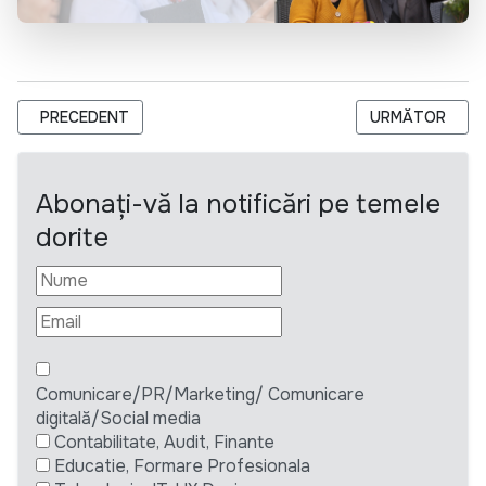
ARTICOL PRECEDENT: HELPAGE INTERNATIONAL ANGAJEAZĂ
ARTICOLUL URM
PRECEDENT
URMĂTOR
Abonați-vă la notificări pe temele
dorite
Comunicare/PR/Marketing/ Comunicare
digitală/Social media
Contabilitate, Audit, Finante
Educatie, Formare Profesionala