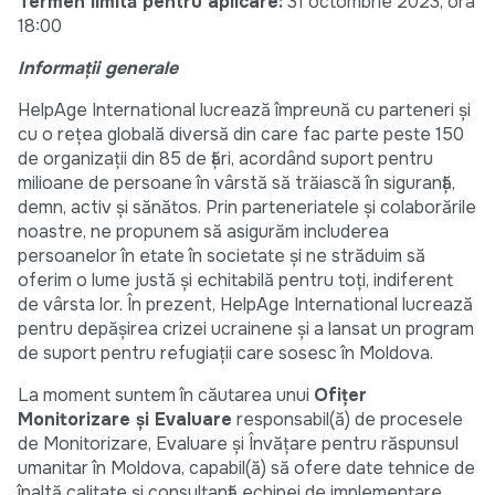
Termen limită pentru aplicare:
31 octombrie 2023, ora
18:00
Informații generale
HelpAge International lucrează împreună cu parteneri și
cu o rețea globală diversă din care fac parte peste 150
de organizații din 85 de țări, acordând suport pentru
milioane de persoane în vârstă să trăiască în siguranță,
demn, activ și sănătos. Prin parteneriatele și colaborările
noastre, ne propunem să asigurăm includerea
persoanelor în etate în societate și ne străduim să
oferim o lume justă și echitabilă pentru toți, indiferent
de vârsta lor. În prezent, HelpAge International lucrează
pentru depășirea crizei ucrainene și a lansat un program
de suport pentru refugiații care sosesc în Moldova.
La moment suntem în căutarea unui
Ofițer
Monitorizare și Evaluare
responsabil(ă) de procesele
de Monitorizare, Evaluare și Învățare pentru răspunsul
umanitar în Moldova, capabil(ă) să ofere date tehnice de
înaltă calitate și consultanță echipei de implementare.