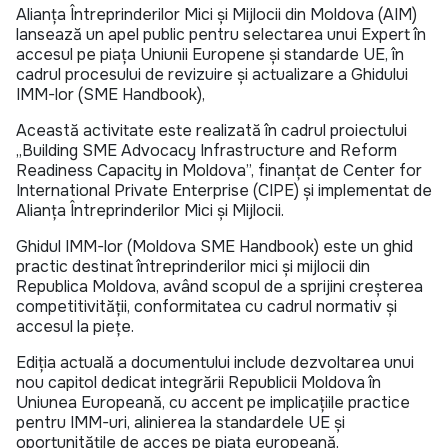
Alianța Întreprinderilor Mici și Mijlocii din Moldova (AIM)
lansează un apel public pentru selectarea unui Expert în
accesul pe piața Uniunii Europene și standarde UE, în
cadrul procesului de revizuire și actualizare a Ghidului
IMM-lor (SME Handbook),
Această activitate este realizată în cadrul proiectului
„Building SME Advocacy Infrastructure and Reform
Readiness Capacity in Moldova”, finanţat de Center for
International Private Enterprise (CIPE) și implementat de
Alianța Întreprinderilor Mici și Mijlocii.
Ghidul IMM-lor (Moldova SME Handbook) este un ghid
practic destinat întreprinderilor mici și mijlocii din
Republica Moldova, având scopul de a sprijini creșterea
competitivității, conformitatea cu cadrul normativ și
accesul la piețe.
Ediția actuală a documentului include dezvoltarea unui
nou capitol dedicat integrării Republicii Moldova în
Uniunea Europeană, cu accent pe implicațiile practice
pentru IMM-uri, alinierea la standardele UE și
oportunitățile de acces pe piața europeană.