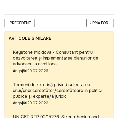
ARTICOL PRECEDENT: EXTINDEREA TERMENULUI CERERII DE CO
ARTICOLUL UR
PRECEDENT
URMĂTOR
ARTICOLE SIMILARE
Keystone Moldova - Consultant pentru
dezvoltarea și implementarea planurilor de
advocacy la nivel local
Angajări
29.07.2026
Termeni de referință privind selectarea
unui/unei cercetător/cercetătoare în politici
publice și experte/ă juridic
Angajări
29.07.2026
UNICEF RFP 9205276, Strengthening and