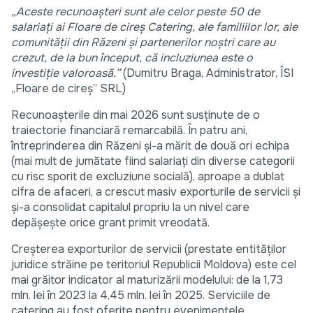
„Aceste recunoașteri sunt ale celor peste 50 de
salariați ai Floare de cireș Catering, ale familiilor lor, ale
comunității din Răzeni și partenerilor noștri care au
crezut, de la bun început, că incluziunea este o
investiție valoroasă.”
(Dumitru Braga, Administrator, ÎSI
„Floare de cireș” SRL)
Recunoașterile din mai 2026 sunt susținute de o
traiectorie financiară remarcabilă. În patru ani,
întreprinderea din Răzeni și-a mărit de două ori echipa
(mai mult de jumătate fiind salariați din diverse categorii
cu risc sporit de excluziune socială), aproape a dublat
cifra de afaceri, a crescut masiv exporturile de servicii și
și-a consolidat capitalul propriu la un nivel care
depășește orice grant primit vreodată.
Creșterea exporturilor de servicii (prestate entităților
juridice străine pe teritoriul Republicii Moldova) este cel
mai grăitor indicator al maturizării modelului: de la 1,73
mln. lei în 2023 la 4,45 mln. lei în 2025. Serviciile de
catering au fost oferite pentru evenimentele