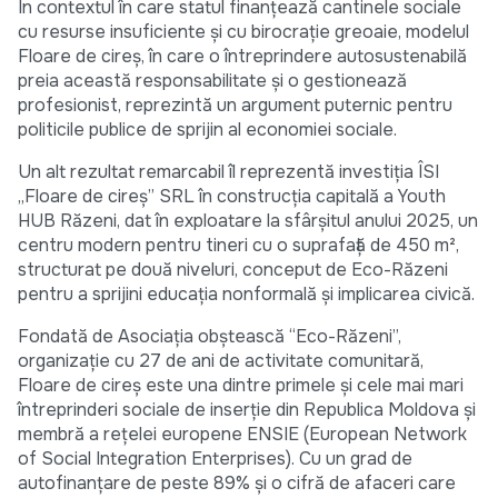
În contextul în care statul finanțează cantinele sociale
cu resurse insuficiente și cu birocrație greoaie, modelul
Floare de cireș, în care o întreprindere autosustenabilă
preia această responsabilitate și o gestionează
profesionist, reprezintă un argument puternic pentru
politicile publice de sprijin al economiei sociale.
Un alt rezultat remarcabil îl reprezentă investiția ÎSI
„Floare de cireș” SRL în construcția capitală a Youth
HUB Răzeni, dat în exploatare la sfârșitul anului 2025, un
centru modern pentru tineri cu o suprafață de 450 m²,
structurat pe două niveluri, conceput de Eco-Răzeni
pentru a sprijini educația nonformală și implicarea civică.
Fondată de Asociația obștească “Eco-Răzeni”,
organizație cu 27 de ani de activitate comunitară,
Floare de cireș este una dintre primele și cele mai mari
întreprinderi sociale de inserție din Republica Moldova și
membră a rețelei europene ENSIE (European Network
of Social Integration Enterprises). Cu un grad de
autofinanțare de peste 89% și o cifră de afaceri care