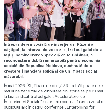
Întreprinderea socială de inserţie din Răzeni a
câștigat, la interval de zece zile, trofeul galei de la
Iași și nominalizarea specială de la Chișinău, o
recunoaștere dublă remarcabilă pentru economia
socială din Republica Moldova, susținută de o
creștere financiară solidă și de un impact social
măsurabil.
În mai 2026, ÎSI „Floare de cireș” SRL a trăit poate cele
mai bune zece zile de vizibilitate din istoria sa: pe 19 mai,
la Iași, a ridicat trofeul galei „Acceleratorul de
Întreprinderi Sociale”, un premiu acordat în urma votului
publicului larg în cadrul conferinței „Enterprising for