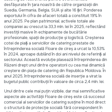
desfășurate în țara noastră de către organizații din
Suedia, Germania, Belgia, SUA și alte 16 țări. Ponderea
exportului în cifra de afaceri totală a constituit 19% în
anul 2025. Pe plan patrimonial, activele totale ale
companiei au crescut la 33,3 mln. lei în 2025, reflectând
investiții masive în echipamente de bucătărie
profesionale, spații de producție și logistică. Creșterea
cotei de piață a serviciilor de catering prestate de
întreprinderea socială Floare de cireș a urcat la 10,53%
în 2024, aproape dublând în doi ani nivelul de referință al
sectorului. Această evoluție plasează întreprinderea din
Răzeni drept unul dintre operatorii cu cea mai dinamică
creștere din piața de catering din Republica Moldova. În
anul 2025, întreprinderea socială de inserție a virat la
bugetul public contribuții în valoare de circa 2,4 mln. lei.
Unul dintre cele mai puțin vizibile, dar mai semnificative
aspecte ale activității Floare de cireș este că succesul
comercial al serviciilor de catering susține în mod direct
o structură de protecție socială fără corespondent în