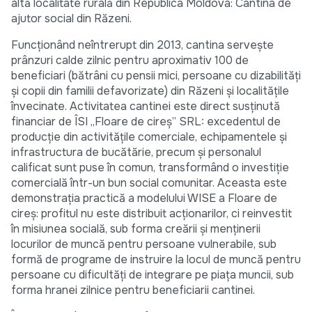
altă localitate rurală din Republica Moldova: Cantina de
ajutor social din Răzeni.
Funcționând neîntrerupt din 2013, cantina servește
prânzuri calde zilnic pentru aproximativ 100 de
beneficiari (bătrâni cu pensii mici, persoane cu dizabilități
și copii din familii defavorizate) din Răzeni și localitățile
învecinate. Activitatea cantinei este direct susținută
financiar de ÎSI „Floare de cireș” SRL: excedentul de
producție din activitățile comerciale, echipamentele și
infrastructura de bucătărie, precum și personalul
calificat sunt puse în comun, transformând o investiție
comercială într-un bun social comunitar. Aceasta este
demonstrația practică a modelului WISE a Floare de
cireș: profitul nu este distribuit acționarilor, ci reinvestit
în misiunea socială, sub forma creării și menținerii
locurilor de muncă pentru persoane vulnerabile, sub
formă de programe de instruire la locul de muncă pentru
persoane cu dificultăți de integrare pe piața muncii, sub
forma hranei zilnice pentru beneficiarii cantinei.