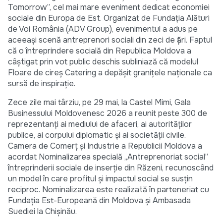
Tomorrow”, cel mai mare eveniment dedicat economiei
sociale din Europa de Est. Organizat de Fundația Alături
de Voi România (ADV Group), evenimentul a adus pe
aceeași scenă antreprenori sociali din zeci de țări. Faptul
că o întreprindere socială din Republica Moldova a
câștigat prin vot public deschis subliniază că modelul
Floare de cireș Catering a depășit granițele naționale ca
sursă de inspirație.
Zece zile mai târziu, pe 29 mai, la Castel Mimi, Gala
Businessului Moldovenesc 2026 a reunit peste 300 de
reprezentanți ai mediului de afaceri, ai autorităților
publice, ai corpului diplomatic și ai societății civile.
Camera de Comerț și Industrie a Republicii Moldova a
acordat Nominalizarea specială „Antreprenoriat social”
întreprinderii sociale de inserție din Răzeni, recunoscând
un model în care profitul și impactul social se susțin
reciproc. Nominalizarea este realizată în parteneriat cu
Fundația Est-Europeană din Moldova și Ambasada
Suediei la Chișinău.