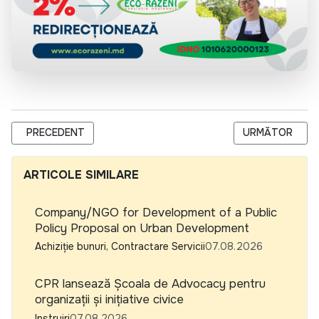
ARTICOL PRECEDENT: В МУН. ЧАДЫР-ЛУНГА СДЕЛАН ВАЖ
ARTICOLUL URM
PRECEDENT
URMĂTOR
ARTICOLE SIMILARE
Company/NGO for Development of a Public
Policy Proposal on Urban Development
Achiziție bunuri, Contractare Servicii
07.08.2026
CPR lansează Școala de Advocacy pentru
organizații și inițiative civice
Instruiri
07.08.2026