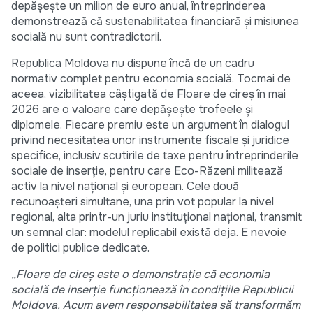
depășește un milion de euro anual, întreprinderea
demonstrează că sustenabilitatea financiară și misiunea
socială nu sunt contradictorii.
Republica Moldova nu dispune încă de un cadru
normativ complet pentru economia socială. Tocmai de
aceea, vizibilitatea câștigată de Floare de cireș în mai
2026 are o valoare care depășește trofeele și
diplomele. Fiecare premiu este un argument în dialogul
privind necesitatea unor instrumente fiscale și juridice
specifice, inclusiv scutirile de taxe pentru întreprinderile
sociale de inserție, pentru care Eco-Răzeni militează
activ la nivel național și european. Cele două
recunoașteri simultane, una prin vot popular la nivel
regional, alta printr-un juriu instituțional național, transmit
un semnal clar: modelul replicabil există deja. E nevoie
de politici publice dedicate.
„Floare de cireș este o demonstrație că economia
socială de inserție funcționează în condițiile Republicii
Moldova. Acum avem responsabilitatea să transformăm