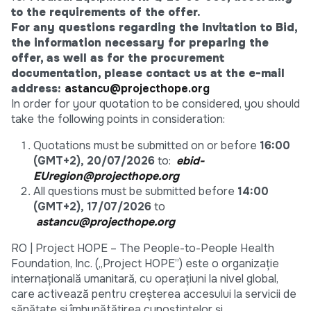
to the requirements of the offer.
For any questions regarding the Invitation to Bid,
the information necessary for preparing the
offer, as well as for the procurement
documentation, please contact us at the e-mail
address:
astancu@projecthope.org
In order for your quotation to be considered, you should
take the following points in consideration:
Quotations must be submitted on or before
16:00
(GMT+2), 20/07/2026
to:
ebid-
EUregion@projecthope.org
All questions must be submitted before
14:00
(GMT+2), 17/07/2026
to
astancu@projecthope.org
RO | Project HOPE – The People-to-People Health
Foundation, Inc. („Project HOPE”) este o organizație
internațională umanitară, cu operațiuni la nivel global,
care activează pentru creșterea accesului la servicii de
sănătate și îmbunătățirea cunoștințelor și