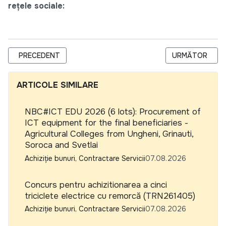
rețele sociale:
ARTICOL PRECEDENT: EXTENSION OF APPLICATION PERIOD
ARTICOLUL URM
PRECEDENT
URMĂTOR
ARTICOLE SIMILARE
NBC#ICT EDU 2026 (6 lots): Procurement of
ICT equipment for the final beneficiaries -
Agricultural Colleges from Ungheni, Grinauti,
Soroca and Svetlai
Achiziție bunuri, Contractare Servicii
07.08.2026
Concurs pentru achizitionarea a cinci
triciclete electrice cu remorcă (TRN261405)
Achiziție bunuri, Contractare Servicii
07.08.2026