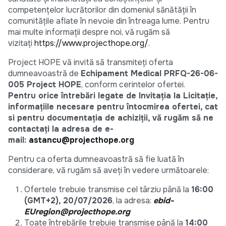
competențelor lucrătorilor din domeniul sănătății în
comunitățile aflate în nevoie din întreaga lume. Pentru
mai multe informații despre noi, vă rugăm să
vizitați
https://www.projecthope.org/
.
Project HOPE vă invită să transmiteți oferta
dumneavoastră de
Echipament Medical PRFQ-26-06-
005 Project HOPE
, conform cerintelor ofertei.
Pentru orice întrebări legate de Invitația la Licitație,
informațiile necesare pentru întocmirea ofertei, cat
si pentru documentația de achiziții, vă rugăm să ne
contactați la adresa de e-
mail:
astancu@projecthope.org
Pentru ca oferta dumneavoastră să fie luată în
considerare, vă rugăm să aveți în vedere următoarele:
Ofertele trebuie transmise cel târziu până la
16:00
(GMT+2), 20/07/2026
, la adresa:
ebid-
EUregion@projecthope.org
Toate întrebările trebuie transmise până la
14:00