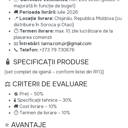
majorată în funcție de buget)
🚚
Perioada livrării:
iulie 2026
📍
Locație livrare:
Chișinău, Republica Moldova (cu
distribuire în Soroca și Otaci)
⏱
Termen livrare:
max. 10 zile lucrătoare de la
plasarea comenzii
📧
Întrebări:
tarna.rom.pr@gmail.com
📞
Telefon:
+373 79 730876
🧴 SPECIFICAȚII PRODUSE
(set complet de igienă – conform listei din RFQ)
⚖️ CRITERII DE EVALUARE
💲 Preț – 50%
🧪 Specificații tehnice – 30%
🚚 Cost livrare – 10%
⏱ Termen de livrare – 10%
⭐ AVANTAJE