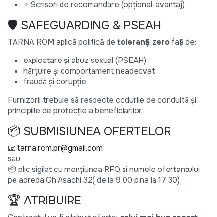
⭐ Scrisori de recomandare (opțional, avantaj)
🛡 SAFEGUARDING & PSEAH
TARNA ROM aplică politică de
toleranță zero
față de:
exploatare și abuz sexual (PSEAH)
hărțuire și comportament neadecvat
fraudă și corupție
Furnizorii trebuie să respecte codurile de conduită și
principiile de protecție a beneficiarilor.
📦 SUBMISIUNEA OFERTELOR
📧
tarna.rom.pr@gmail.com
sau
📦 plic sigilat cu mențiunea RFQ și numele ofertantului
pe adreda Gh.Asachi 32( de la 9 00 pina la 17 30)
🏆 ATRIBUIRE