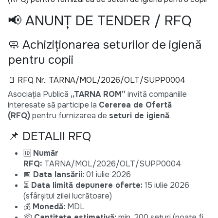
📢 ANUNȚ DE TENDER / RFQ
🧼 Achiziționarea seturilor de igienă
pentru copii
📄 RFQ Nr.: TARNA/MOL/2026/OLT/SUPP0004
Asociația Publică
„TARNA ROM”
invită companiile
interesate să participe la
Cererea de Ofertă
(RFQ)
pentru furnizarea de
seturi de igienă
.
📌 DETALII RFQ
🆔
Număr
RFQ:
TARNA/MOL/2026/OLT/SUPP0004
📅
Data lansării:
01 iulie 2026
⏳
Data limită depunere oferte:
15 iulie 2026
(sfârșitul zilei lucrătoare)
💰
Monedă:
MDL
📦
Cantitate estimativă:
min. 200 seturi (poate fi