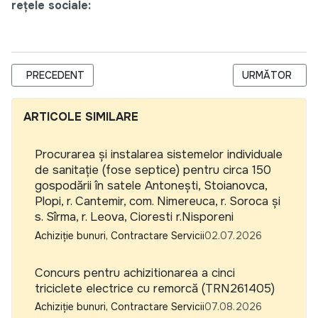
rețele sociale:
ARTICOL PRECEDENT: CALL FOR PROPOSALS FOR THE SELEC
ARTICOLUL URM
PRECEDENT
URMĂTOR
ARTICOLE SIMILARE
Procurarea și instalarea sistemelor individuale
de sanitație (fose septice) pentru circa 150
gospodării în satele Antonești, Stoianovca,
Plopi, r. Cantemir, com. Nimereuca, r. Soroca și
s. Sîrma, r. Leova, Cioresti r.Nisporeni
Achiziție bunuri, Contractare Servicii
02.07.2026
Concurs pentru achizitionarea a cinci
triciclete electrice cu remorcă (TRN261405)
Achiziție bunuri, Contractare Servicii
07.08.2026