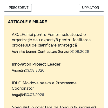
ARTICOL PRECEDENT: TENDER NO. 7000009609 - PROCURE
ARTICOLUL URM
PRECEDENT
URMĂTOR
ARTICOLE SIMILARE
A.O. ,,Femei pentru Femei’’ selectează o
organizație sau expert/ă pentru facilitarea
procesului de planificare strategică
Achiziție bunuri, Contractare Servicii
03.08.2026
Innovation Project Leader
Angajări
03.08.2026
IDLO Moldova seeks a Programme
Coordinator
Angajări
30.07.2026
Specialist în colectare de fonduri (Fundraiser)