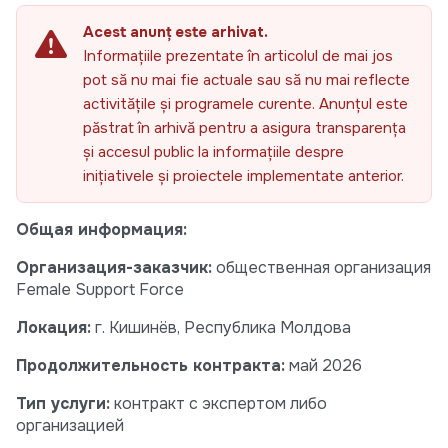
Acest anunț este arhivat.
Informațiile prezentate în articolul de mai jos
pot să nu mai fie actuale sau să nu mai reflecte
activitățile și programele curente. Anunțul este
păstrat în arhivă pentru a asigura transparența
și accesul public la informațiile despre
inițiativele și proiectele implementate anterior.
Общая информация:
Организация-заказчик:
общественная организация
Female Support Force
Локация:
г. Кишинёв, Республика Молдова
Продолжительность контракта:
май 2026
Тип
услуги:
контракт с экспертом либо
организацией