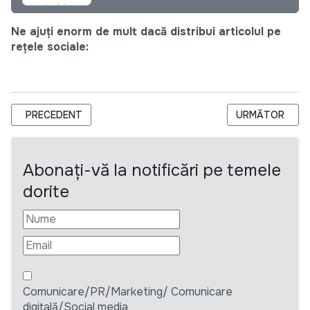
Ne ajuți enorm de mult dacă distribui articolul pe
rețele sociale:
ARTICOL PRECEDENT: INSTITUȚIA PUBLICĂ CENTRUL NAȚIONA
ARTICOLUL URM
PRECEDENT
URMĂTOR
Abonați-vă la notificări pe temele
dorite
Comunicare/PR/Marketing/ Comunicare
digitală/Social media