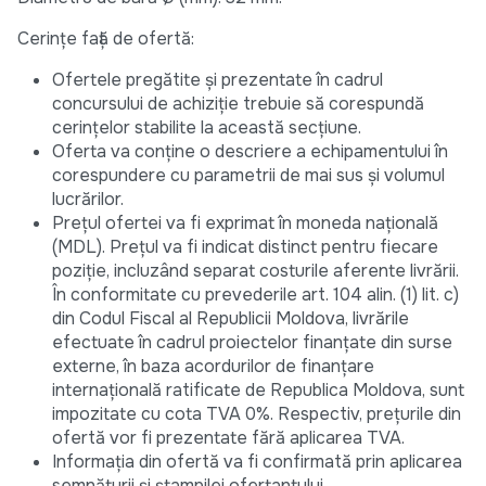
Cerințe față de ofertă:
Ofertele pregătite și prezentate în cadrul
concursului de achiziție trebuie să corespundă
cerințelor stabilite la această secțiune.
Oferta va conține o descriere a echipamentului în
corespundere cu parametrii de mai sus și volumul
lucrărilor.
Prețul ofertei va fi exprimat în moneda națională
(MDL). Prețul va fi indicat distinct pentru fiecare
poziție, incluzând separat costurile aferente livrării.
În conformitate cu prevederile art. 104 alin. (1) lit. c)
din Codul Fiscal al Republicii Moldova, livrările
efectuate în cadrul proiectelor finanțate din surse
externe, în baza acordurilor de finanțare
internațională ratificate de Republica Moldova, sunt
impozitate cu cota TVA 0%. Respectiv, prețurile din
ofertă vor fi prezentate fără aplicarea TVA.
Informația din ofertă va fi confirmată prin aplicarea
semnăturii și ștampilei ofertantului.