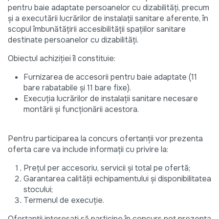
pentru baie adaptate persoanelor cu dizabilități, precum
și a executării lucrărilor de instalații sanitare aferente, în
scopul îmbunătățirii accesibilității spațiilor sanitare
destinate persoanelor cu dizabilități.
Obiectul achiziției îl constituie:
Furnizarea de accesorii pentru baie adaptate (11
bare rabatabile și 11 bare fixe).
Execuția lucrărilor de instalații sanitare necesare
montării și funcționării acestora.
Pentru participarea la concurs ofertanții vor prezenta
oferta care va include informații cu privire la:
Prețul per accesoriu, servicii și total pe ofertă;
Garantarea calității echipamentului și disponibilitatea
stocului;
Termenul de execuție.
Ofertanții interesați să participe în concurs pot prezenta