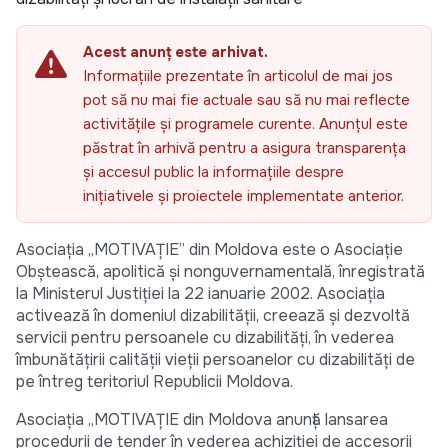
Acest anunț este arhivat.
Informațiile prezentate în articolul de mai jos
pot să nu mai fie actuale sau să nu mai reflecte
activitățile și programele curente. Anunțul este
păstrat în arhivă pentru a asigura transparența
și accesul public la informațiile despre
inițiativele și proiectele implementate anterior.
Asociaţia „MOTIVAŢIE” din Moldova este o Asociaţie
Obştească, apolitică și nonguvernamentală, înregistrată
la Ministerul Justiției la 22 ianuarie 2002. Asociația
activează în domeniul dizabilităţii, creează şi dezvoltă
servicii pentru persoanele cu dizabilități, în vederea
îmbunătățirii calității vieții persoanelor cu dizabilități de
pe întreg teritoriul Republicii Moldova.
Asociația „MOTIVAȚIE din Moldova anunță lansarea
procedurii de tender în vederea achiziției de accesorii