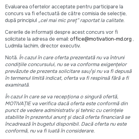
Evaluarea ofertelor acceptate pentru participare la
concurs va fi efectuată de către comisia de selecție,
după principiul
„cel mai mic preț” raportat la calitate.
Cererile de informații despre acest concurs vor fi
solicitate la adresa de email:
office@motivation-md.org
,
Ludmila Iachim, director executiv.
Notă.
În cazul în care oferta prezentată nu va întruni
condiţiile concursului, nu se va conforma exigenţelor
prevăzute de prezenta solicitare sau/şi nu va fi depusă
în termenul limită indicat, oferta va fi respinsă fără a fi
examinată
.
În cazul în care se va recepționa o singură ofertă,
MOTIVAȚIE va
verifica dacă oferta este conformă din
punct de vedere administrativ și tehnic cu cerințele
stabilite în prezentul anunț și dacă oferta financiară se
încadrează în bugetul disponibil. Dacă oferta nu este
conformă, nu va fi luată în considerare.