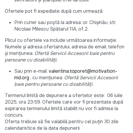
Ofertele pot fi expediate după cum urmează:
Prin curier sau poștă la adresa: or. Chișinău, str.
Nicolae Milescu Spătarul 11A, of.2.
Plicul cu ofertele va include următoarea informație:
Numele și adresa ofertantului, adresa de email, telefon
și mențiunea:
Ofertă Servicii Accesorii baie pentru
persoane cu dizabilități.
Sau prin e-mail:
valentina.toporet@motivation-
md.org
, cu mențiunea:
Ofertă Servicii Accesorii
baie pentru persoane cu dizabilități.
Termenul limită de depunere a ofertelor este: 06 iulie
2025, ora 23:59. Ofertele care vor fi prezentate după
expirarea termenului limită stabilit nu vor fi admise la
concurs.
Oferta trebuie să fie valabilă pentru cel puțin 30 zile
calendaristice de la data depunerii.