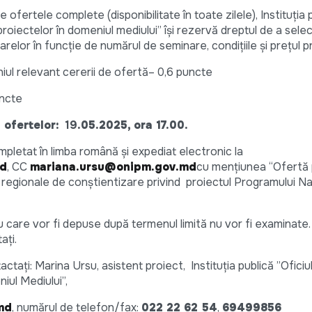
e ofertele complete (disponibilitate în toate zilele), Instituția 
proiectelor în domeniul mediului” își rezervă dreptul de a sele
elor în funcție de numărul de seminare, condițiile și prețul p
l relevant cererii de ofertă– 0,6 puncte
ncte
 ofertelor:
19
.05.2025, ora 17.00.
pletat în limba română și expediat electronic la
md
, CC
mariana.ursu@onipm.gov.md
cu mențiunea “Ofertă
 regionale de conștientizare privind proiectul Programului Na
 care vor fi depuse după termenul limită nu vor fi examinate
ați.
ctați: Marina Ursu, asistent proiect, Instituția publică ”Oficiu
iul Mediului”,
md
, numărul de telefon/fax:
022 22 62 54
,
69499856