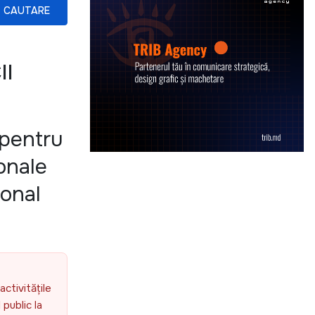
CAUTARE
II
 pentru
ionale
ional
activitățile
public la