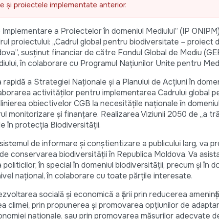
ele și proiectele implementate anterior.
de Implementare a Proiectelor în domeniul Mediului” (IP ONIPM)
ul proiectului: „Cadrul global pentru biodiversitate – proiect d
ova”, susținut financiar de către Fondul Global de Mediu (GEF
iului, în colaborare cu Programul Națiunilor Unite pentru Me
a rapidă a Strategiei Naționale și a Planului de Acțiuni în dome
elaborarea activităților pentru implementarea Cadrului global p
inierea obiectivelor CGB la necesitățile naționale în domeniu
adrul monitorizare și finanțare. Realizarea Viziunii 2050 de „a tr
 în protecția Biodiversității.
istemul de informare și conștientizare a publicului larg, va p
de conservarea biodiversității în Republica Moldova. Va asist
politicilor, în special în domeniul biodiversității, precum și în 
vel național, în colaborare cu toate părțile interesate.
dezvoltarea socială și economică a țării prin reducerea amenință
ea climei, prin propunerea și promovarea opțiunilor de adaptar
conomiei naționale, sau prin promovarea măsurilor adecvate de 