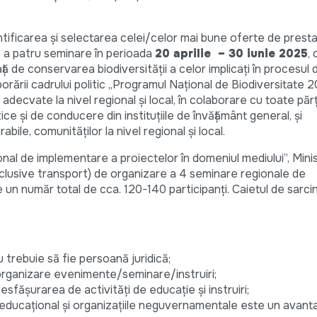
ntificarea și selectarea celei/celor mai bune oferte de prest
re a patru seminare în perioada
20 aprilie – 30 iunie 2025
,
ă de conservarea biodiversității a celor implicați în procesul 
aborării cadrului politic „Programul Național de Biodiversitate
 adecvate la nivel regional și local, în colaborare cu toate părț
ice și de conducere din instituțiile de învățământ general, și
bile, comunităților la nivel regional și local.
țional de implementare a proiectelor în domeniul mediului”, Mini
(inclusive transport) de organizare a 4 seminare regionale de
e un număr total de cca. 120-140 participanți. Caietul de sarci
u trebuie să fie persoană juridică;
n organizare evenimente/seminare/instruiri;
desfășurarea de activități de educație și instruiri;
educațional și organizațiile neguvernamentale este un avanta