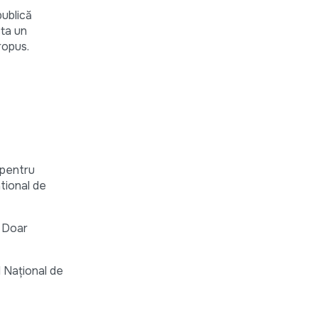
publică
cta un
ropus.
 pentru
tional de
. Doar
l Național de