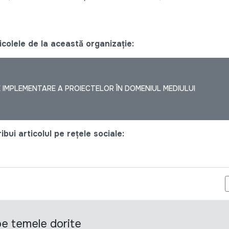
colele de la această organizație:
E IMPLEMENTARE A PROIECTELOR ÎN DOMENIUL MEDIULUI
bui articolul pe rețele sociale:
EFERINȚĂ PENTRU SERVICII DE CATERING
 pe temele dorite