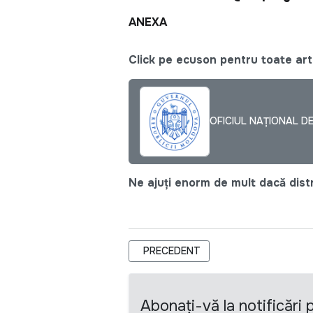
ANEXA
Click pe ecuson pentru toate arti
OFICIUL NAȚIONAL D
Ne ajuți enorm de mult dacă distri
ARTICOL PRECEDENT: TERMENII DE R
PRECEDENT
Abonați-vă la notificări