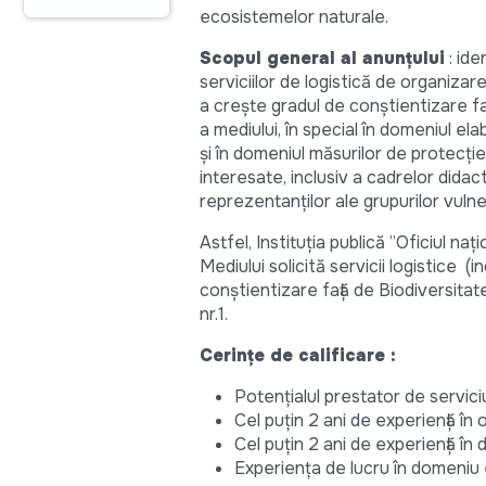
ecosistemelor naturale.
Scopul general al anunțului
: ide
serviciilor de logistică de organiza
a crește gradul de conștientizare faț
a mediului, în special în domeniul el
și în domeniul măsurilor de protecție
interesate, inclusiv a cadrelor didact
reprezentanților ale grupurilor vulnera
Astfel, Instituția publică ”Oficiul na
Mediului solicită servicii logistice 
conștientizare față de Biodiversitat
nr.1.
Cerințe de calificare :
Potențialul prestator de servici
Cel puțin 2 ani de experiență î
Cel puțin 2 ani de experiență în 
Experiența de lucru în domeniu 