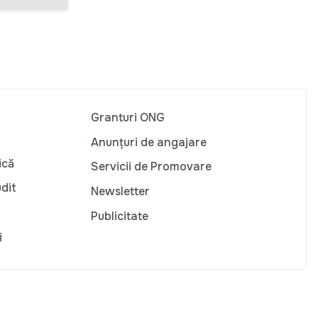
Granturi ONG
Anunțuri de angajare
ică
Servicii de Promovare
udit
Newsletter
Publicitate
i