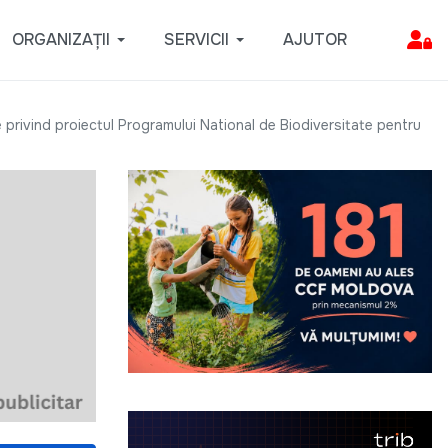
ORGANIZAȚII
SERVICII
AJUTOR
e privind proiectul Programului National de Biodiversitate pentru