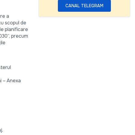
CANAL TELEGRAM
are a
 cu scopul de
de planificare
 2030”, precum
ile
sterul
ni – Anexa
j.