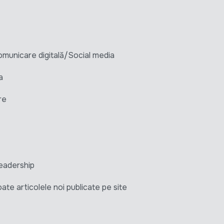
unicare digitală/Social media
a
re
eadership
ate articolele noi publicate pe site