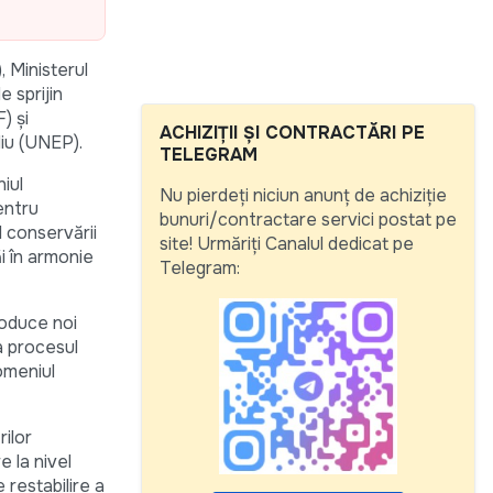
, Ministerul
e sprijin
) și
ACHIZIȚII ȘI CONTRACTĂRI PE
diu (UNEP).
TELEGRAM
niul
Nu pierdeți niciun anunț de achiziție
entru
bunuri/contractare servici postat pe
l conservării
site! Urmăriți Canalul dedicat pe
ăi în armonie
Telegram:
roduce noi
a procesul
domeniul
rilor
e la nivel
restabilire a