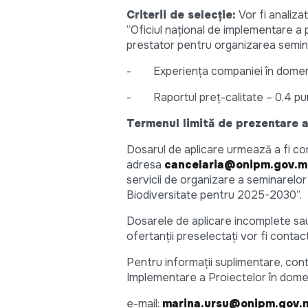
Criterii de selecție:
Vor fi analizat
”Oficiul național de implementare a 
prestator pentru organizarea seminar
- Experiența companiei în domeniu
- Raportul preț-calitate – 0,4 pu
Termenul limită de prezentare a
Dosarul de aplicare urmează a fi com
adresa
cancelaria@onipm.gov.
servicii de organizare a seminarelor
Biodiversitate pentru 2025-2030”.
Dosarele de aplicare incomplete sau
ofertanții preselectați vor fi contact
Pentru informații suplimentare, conta
Implementare a Proiectelor în domen
e-mail:
marina.ursu@onipm.gov.