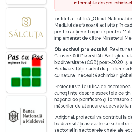
informațiile despre inițiativ
Instituția Publică „Oficiul Național 
Mediului desfășoară activități în cadr
pentru acțiune timpurie pentru Mold
implementat de către Ministerul Med
Obiectivul proiectului
: Revizuire
Conservării Diversității Biologice, 
biodiversitate (CGB) post-2020 și al
Biodiversității, cadrul de politici, c
cu natura” necesită schimbări globale
Proiectul va fortifica de asemenea s
cunoștințe despre aspectele ce țin 
național de planificare și formulare a 
măsurilor de atenuare adecvate la ni
Adițional, proiectul va contribui la 
biodiversității asociate cu schimbar
sectorial în sectoarele cheie ale e