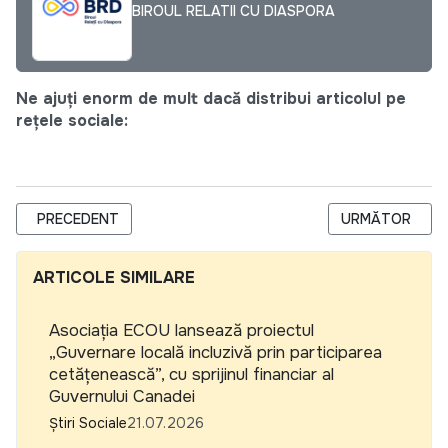
BIROUL RELATII CU DIASPORA
Ne ajuți enorm de mult dacă distribui articolul pe
rețele sociale:
ARTICOL PRECEDENT: DE LA VOCEA CETĂȚENILOR LA POLITIC
ARTICOLUL URM
PRECEDENT
URMĂTOR
ARTICOLE SIMILARE
Asociația ECOU lansează proiectul
„Guvernare locală incluzivă prin participarea
cetățenească”, cu sprijinul financiar al
Guvernului Canadei
Știri Sociale
21.07.2026