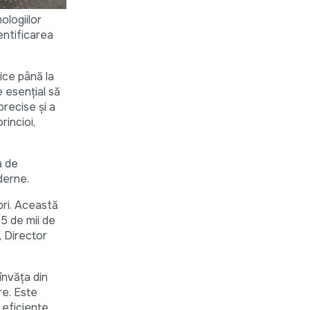
ologiilor
entificarea
ice până la
e esențial să
precise și a
rincioi,
a de
oderne.
bri. Această
5 de mii de
, Director
învăța din
re. Este
 eficiente