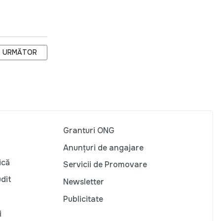
 ÎMPOTRIVA VIOLENȚEI FEMEILOR"
ARTICOLUL URMĂTOR: CU SPRIJINUL UE, A.O. C.R.D.C. PROMO
URMĂTOR
Granturi ONG
Anunțuri de angajare
ică
Servicii de Promovare
udit
Newsletter
Publicitate
i