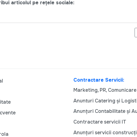
bui articolul pe rețele sociale:
 PRESĂ "CENTRUL NAȚIONAL AL ROMILOR SE ALATURĂ CAMPANIEI
Contractare Servicii:
al
Marketing, PR, Comunicare
Anunturi Catering și Logist
itate
Anunțuri Contabilitate și A
ecvente
Contractare servicii IT
Anunțuri servicii construcți
rola