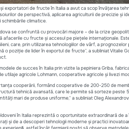
și exportatori de fructe în Italia a avut ca scop învățarea tehn
urilor de perspectivă, aplicarea agriculturii de precizie și id
i schimbările climatice.
dova se confruntă cu provocări majore – de la crize geopolit
 afacerile cu fructe și accesul pe piețele internaționale. Est
alieni, care, prin utilizarea tehnologiilor de vârf, a prognozelor 
 o poziție de lider în exportul de fructe”, a subliniat Vitalie Go
uct.
dele de succes în Italia prin vizite la pepiniera Griba, fabric
de utilaje agricole Lohmann, cooperative agricole și livezi m
mportanța cooperării, formând cooperative de 200-250 de mem
tructură tehnică avansată, care le permite să sorteze peste 5
antități mari de produse uniforme,” a subliniat Oleg Alexandrov
ldoveni în Italia reprezintă o oportunitate extraordinară de a 
ați și de a descoperi tehnologii moderne și practici inovatoa
 experiență, astfel încât fermierii noștri să observe metodele