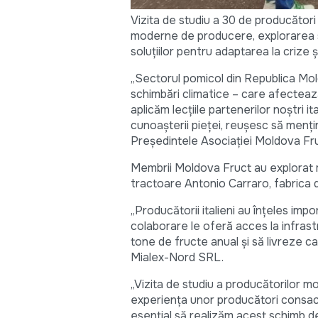
Vizita de studiu a 30 de producători 
moderne de producere, explorarea soi
soluțiilor pentru adaptarea la crize ș
„Sectorul pomicol din Republica Mol
schimbări climatice – care afectează
aplicăm lecțiile partenerilor noștri it
cunoașterii pieței, reușesc să mențină
Președintele Asociației Moldova Fr
Membrii Moldova Fruct au explorat mo
tractoare Antonio Carraro, fabrica 
„Producătorii italieni au înțeles i
colaborare le oferă acces la infras
tone de fructe anual și să livreze c
Mialex-Nord SRL.
„Vizita de studiu a producătorilor mo
experiența unor producători consacr
esențial să realizăm acest schimb de