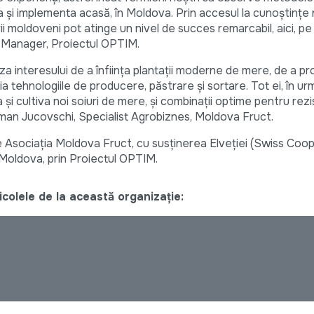
a și implementa acasă, în Moldova. Prin accesul la cunoștințe n
ii moldoveni pot atinge un nivel de succes remarcabil, aici, pe
 Manager, Proiectul OPTIM.
aza interesului de a înființa plantații moderne de mere, de a p
udia tehnologiile de producere, păstrare și sortare. Tot ei, în ur
și cultiva noi soiuri de mere, și combinații optime pentru rezi
Roman Jucovschi, Specialist Agrobiznes, Moldova Fruct.
e Asociația Moldova Fruct, cu susținerea Elveției (Swiss Coop
 Moldova, prin Proiectul OPTIM.
colele de la această organizație: