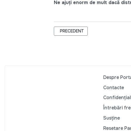
Ne ajuți enorm de mult dacă distri
ARTICOL PRECEDENT: COMUNICAT DE
PRECEDENT
Despre Port
Contacte
Confidențial
Întrebări fr
Susține
Resetare Pa