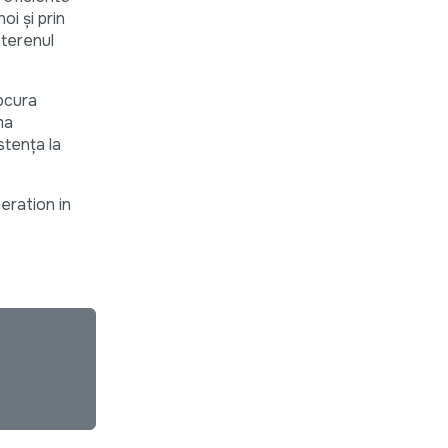
oi și prin
 terenul
rocura
ma
stența la
eration in