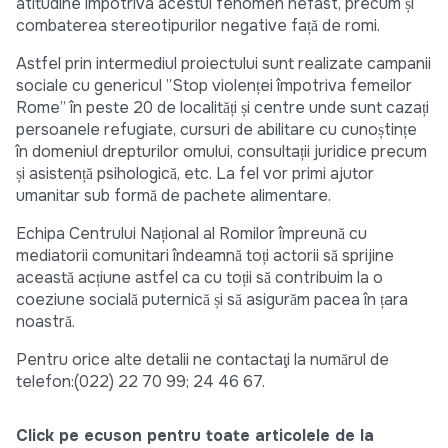
atitudine împotriva acestui fenomen nefast, precum și
combaterea stereotipurilor negative față de romi.
Astfel prin intermediul proiectului sunt realizate campanii
sociale cu genericul ”Stop violenței împotriva femeilor
Rome” în peste 20 de localități și centre unde sunt cazați
persoanele refugiate, cursuri de abilitare cu cunoștințe
în domeniul drepturilor omului, consultații juridice precum
și asistență psihologică, etc. La fel vor primi ajutor
umanitar sub formă de pachete alimentare.
Echipa Centrului Național al Romilor împreună cu
mediatorii comunitari îndeamnă toți actorii să sprijine
această acțiune astfel ca cu toții să contribuim la o
coeziune socială puternică și să asigurăm pacea în țara
noastră.
Pentru orice alte detalii ne contactaţi la numărul de
telefon:(022) 22 70 99; 24 46 67.
Click pe ecuson pentru toate articolele de la