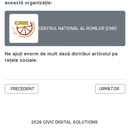
această organizație:
CENTRUL NATIONAL AL ROMILOR (CNR)
Ne ajuți enorm de mult dacă distribui articolul pe
rețele sociale:
ARTICOL PRECEDENT: INOVAȚIE ȘI SCHIMB DE EXPERIENȚĂ 
ARTICOLUL URM
PRECEDENT
URMĂTOR
2026 CIVIC DIGITAL SOLUTIONS