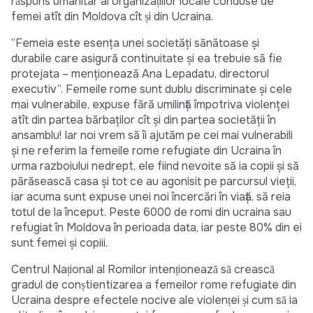
răspuns umanitar al organizațiilor locale conduse de
femei atît din Moldova cît și din Ucraina.
”Femeia este esența unei societăți sănătoase și
durabile care asigură continuitate și ea trebuie să fie
protejata – menționează Ana Lepadatu, directorul
executiv”. Femeile rome sunt dublu discriminate și cele
mai vulnerabile, expuse fără umilință împotriva violenței
atît din partea bărbaților cît și din partea societății în
ansamblu! Iar noi vrem să îi ajutăm pe cei mai vulnerabili
și ne referim la femeile rome refugiate din Ucraina în
urma razboiului nedrept, ele fiind nevoite să ia copii și să
părăsească casa și tot ce au agonisit pe parcursul vieții,
iar acuma sunt expuse unei noi încercări în viață, să reia
totul de la început. Peste 6000 de romi din ucraina sau
refugiat în Moldova în perioada data, iar peste 80% din ei
sunt femei și copiii.
Centrul Național al Romilor intenționează să crească
gradul de conștientizarea a femeilor rome refugiate din
Ucraina despre efectele nocive ale violenței și cum să ia