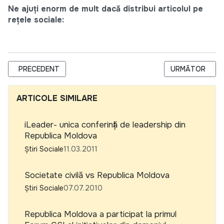
Ne ajuți enorm de mult dacă distribui articolul pe
rețele sociale:
ARTICOL PRECEDENT: LA CE BISERICĂ MERGE ÎNGERUL TĂU? ;
ARTICOLUL URM
PRECEDENT
URMĂTOR
ARTICOLE SIMILARE
iLeader- unica conferință de leadership din
Republica Moldova
Știri Sociale
11.03.2011
Societate civilă vs Republica Moldova
Știri Sociale
07.07.2010
Republica Moldova a participat la primul