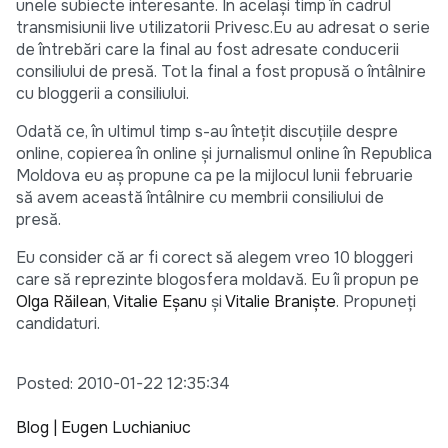
unele subiecte interesante. În același timp în cadrul
transmisiunii live utilizatorii Privesc.Eu au adresat o serie
de întrebări care la final au fost adresate conducerii
consiliului de presă. Tot la final a fost propusă o întâlnire
cu bloggerii a consiliului.
Odată ce, în ultimul timp s-au întețit discuțiile despre
online, copierea în online și jurnalismul online în Republica
Moldova eu aș propune ca pe la mijlocul lunii februarie
să avem această întâlnire cu membrii consiliului de
presă.
Eu consider că ar fi corect să alegem vreo 10 bloggeri
care să reprezinte blogosfera moldavă. Eu îi propun pe
Olga Răilean
,
Vitalie Eșanu
și
Vitalie Braniște
. Propuneți
candidaturi.
Posted: 2010-01-22 12:35:34
Blog | Eugen Luchianiuc