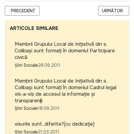
ARTICOL PRECEDENT: CONSILIUL DE PRESĂ DIN REPUBLICA 
ARTICOLUL URM
PRECEDENT
URMĂTOR
ARTICOLE SIMILARE
Membrii Grupului Local de Inițiativă din s.
Colibași sunt formați în domeniul Participare
civică
Știri Sociale
28.09.2011
Membrii Grupului Local de Inițiativă din s.
Colibași sunt formați în domeniul Cadrul legal
vis-a-vis de accesul la informație și
transparență
Știri Sociale
18.09.2011
visurile sunt...diferite?(cu dedicație)
Știri Sociale
21.03.2011