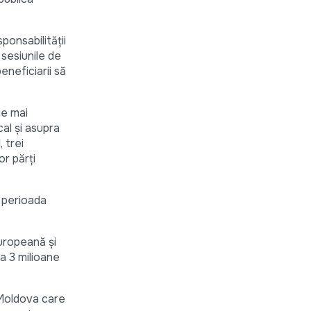
ponsabilității
 sesiunile de
eneficiarii să
ie mai
cal și asupra
 trei
or părți
n perioada
Europeană și
a 3 milioane
a Moldova care