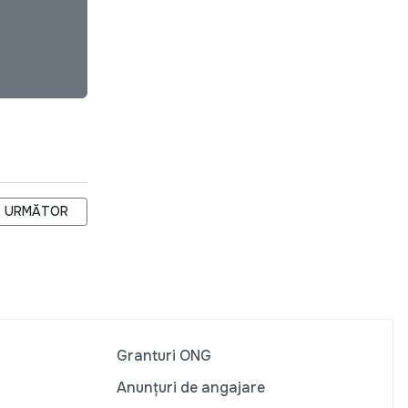
OVA?
ARTICOLUL URMĂTOR: A FOST LANSAT PROIECTUL CARE VA SPO
URMĂTOR
Granturi ONG
Anunțuri de angajare