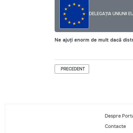
DELEGAȚIA UNIUNII E
Ne ajuți enorm de mult dacă distri
ARTICOL PRECEDENT: CARE SUNT PRI
PRECEDENT
Despre Port
Contacte