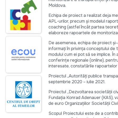
Moldova.
Echipa de proiect a realizat deja me
APL-urilor, precum și modelul raport
coaching (astfel încât partea teoret
elaboreze rapoartele de monitoriza
De asemenea, echipa de proiect și-a 
informați în privința conceptului de t
modului cum ei pot să se implice. În a
conferințe regionale (online), pentru
interesate, constatările rapoartelor
Proiectul „Autorități publice transp
septembrie 2020 – iulie 2021.
Proiectul „Dezvoltarea societății ci
Fundația Konrad Adenauer (KAS), va o
de euro Organizațiilor Societății Civi
Scopul Proiectului este de a contribu