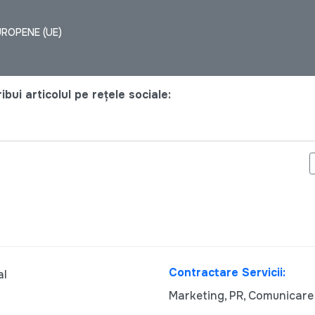
UROPENE (UE)
bui articolul pe rețele sociale:
ORITĂȚILE IMEDIATE ALE POLITICII EXTERNE A REPUBLICII MOLD
Contractare Servicii:
al
Marketing, PR, Comunicare