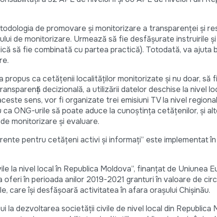
todologia de promovare și monitorizare a transparenței și res
ului de monitorizare. Urmează să fie desfășurate instruirile și
ică să fie combinată cu partea practică). Totodată, va ajuta b
re.
propus ca cetățenii localităților monitorizate și nu doar, să f
ransparență decizională, a utilizării datelor deschise la nivel lo
ceste sens, vor fi organizate trei emisiuni TV la nivel regional,
 ca ONG-urile să poate aduce la cunoștința cetățenilor, și alt
 de monitorizare și evaluare.
arente pentru cetățeni activi și informați” este implementat î
vile la nivel local în Republica Moldova”, finanțat de Uniunea 
feri în perioada anilor 2019-2021 granturi în valoare de circ
le, care își desfășoară activitatea în afara orașului Chișinău.
i la dezvoltarea societății civile de nivel local din Republic