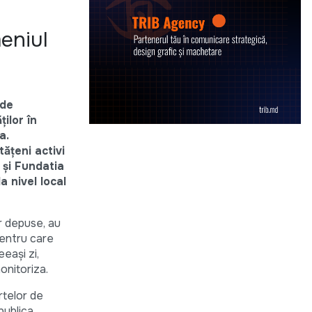
eniul
 de
ilor în
a.
ățeni activi
 și Fundatia
a nivel local
or depuse, au
 pentru care
eași zi,
onitoriza.
rtelor de
publica