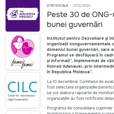
ȘTIRI SOCIALE
21/12/2020
Peste 30 de ONG-ur
bunei guvernări
Institutul pentru Dezvoltare și In
organizații nonguvernamentale ca
domeniul bunei guvernări, care a
Programul se desfășoară în cadrul
și informați”, implementat de căt
Konrad Adenauer, prin intermediul
în Republica Moldova”.
La 10 decembrie, Comitetul de evaluar
fost selectate organizațiile beneficiar
se vor elabora rapoarte de monitoriz
organizațiile au fost notificate desp
Programul de consolidare cuprinde t
monitorizare a transparenței și respo