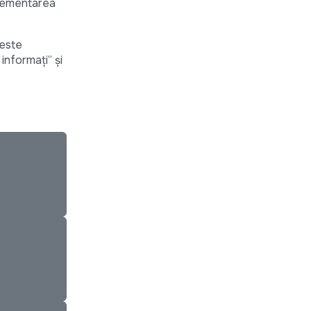
mplementarea
 este
informați” și