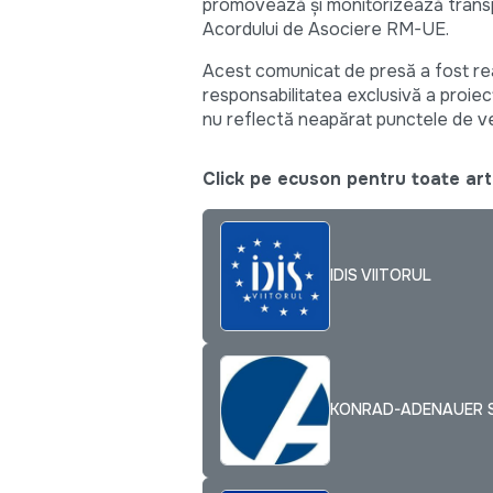
promovează și monitorizează transpar
Acordului de Asociere RM-UE.
Acest comunicat de presă a fost real
responsabilitatea exclusivă a proiect
nu reflectă neapărat punctele de v
Click pe ecuson pentru toate arti
IDIS VIITORUL
KONRAD-ADENAUER S