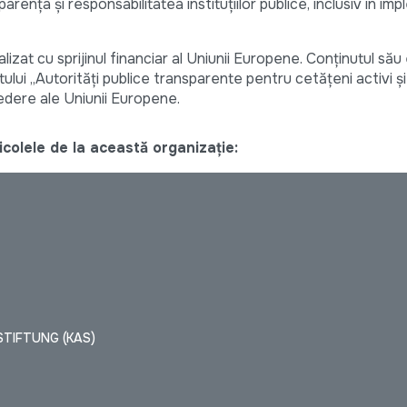
ența și responsabilitatea instituțiilor publice, inclusiv în i
izat cu sprijinul financiar al Uniunii Europene. Conținutul său
ului „Autorități publice transparente pentru cetățeni activi și 
edere ale Uniunii Europene.
colele de la această organizație:
TIFTUNG (KAS)