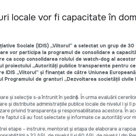
i locale vor fi capacitate în dom
ițiative Sociale (IDIS) „Viitorul” a selectat un grup de 30
re vor participa la programul de consolidare a capacităț
re ca scop consolidarea rolului de watch-dog al acestor
 proiectului „Autorități publice transparente pentru cet
re IDIS „Viitorul” și finanțat de către Uniunea Europeană
 Programului de granturi „Dezvoltarea societății civile l
e și selecție s-a întrunit în ședință. În urma evaluării cereril
e și distribuite administrațiile publice locale de nivelul I și II
are privind transparența și responsabilitatea acestora. În ace
re faptul că au fost selectate și informate ce autorități vor m
rei etape – instruire, mentorat și etapa de elaborare a rapoa
nsabilității a 32 APL de nivelul II și 60 APL de nivelul I din Re