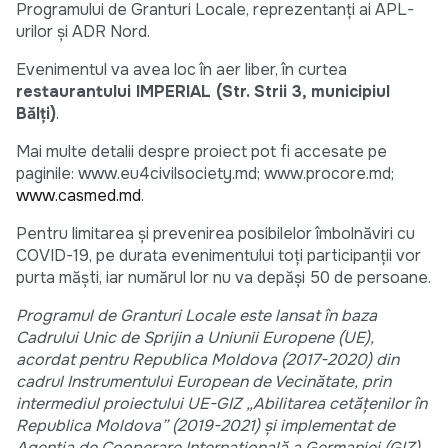
Programului de Granturi Locale, reprezentanți ai APL-
urilor și ADR Nord.
Evenimentul va avea loc în aer liber, în curtea
restaurantului IMPERIAL (Str. Strii 3, municipiul
Bălți)
.
Mai multe detalii despre proiect pot fi accesate pe
paginile: www.eu4civilsociety.md; www.procore.md;
www.casmed.md
.
Pentru limitarea și prevenirea posibilelor îmbolnăviri cu
COVID-19, pe durata evenimentului toți participanții vor
purta măști, iar numărul lor nu va depăși 50 de persoane.
Programul de Granturi Locale este lansat în baza
Cadrului Unic de Sprijin a Uniunii Europene (UE),
acordat pentru Republica Moldova (2017-2020) din
cadrul Instrumentului European de Vecinătate, prin
intermediul proiectului UE-GIZ „Abilitarea cetățenilor în
Republica Moldova” (2019-2021) și implementat de
Agenția de Cooperare Internațională a Germaniei (GIZ).