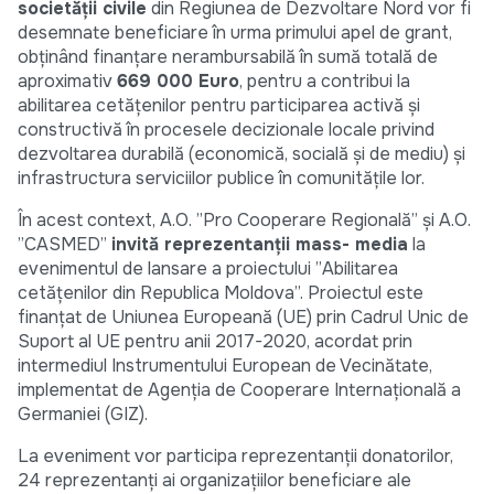
societății civile
din Regiunea de Dezvoltare Nord vor fi
desemnate beneficiare în urma primului apel de grant,
obținând finanțare nerambursabilă în sumă totală de
aproximativ
669 000 Euro
, pentru a contribui la
abilitarea cetățenilor pentru participarea activă și
constructivă în procesele decizionale locale privind
dezvoltarea durabilă (economică, socială și de mediu) și
infrastructura serviciilor publice în comunitățile lor.
În acest context, A.O. ”Pro Cooperare Regională” și A.O.
”CASMED”
invită reprezentanții mass- media
la
evenimentul de lansare a proiectului ”Abilitarea
cetățenilor din Republica Moldova”. Proiectul este
finanțat de Uniunea Europeană (UE) prin Cadrul Unic de
Suport al UE pentru anii 2017-2020, acordat prin
intermediul Instrumentului European de Vecinătate,
implementat de Agenția de Cooperare Internațională a
Germaniei (GIZ).
La eveniment vor participa reprezentanții donatorilor,
24 reprezentanți ai organizațiilor beneficiare ale