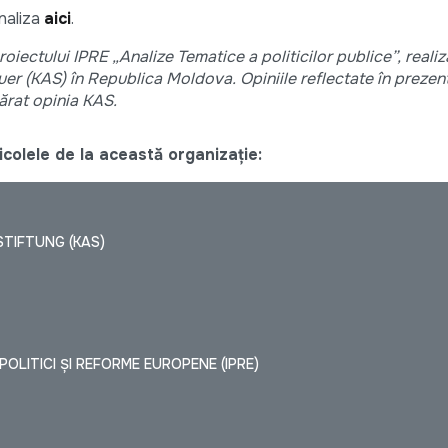
analiza
aici
.
oiectului IPRE „Analize Tematice a politicilor publice”, realiz
r (KAS) în Republica Moldova. Opiniile reflectate în prezen
părat opinia KAS.
colele de la această organizație:
TIFTUNG (KAS)
OLITICI ȘI REFORME EUROPENE (IPRE)