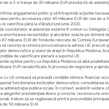
i de-a 2-a tranșe de 30 milioane EUR prevăzută de asistenț
nfirme angajamentul politic și să întreprindă acțiunile neces
rămase pentru accesarea celor 40 milioane EUR din cea de-a 3
le valorifice până la sfârșitul lunii iunie 2020.
e de coordonator al asistenței externe în comun cu Delegația 
prioritizarea necesităților și alocărilor exacte pe domenii d
e 87 milioane EUR din fondurile relocate de Comisia Europea
 să renunțe la retorica provocatoare la adresa UE, precum și 
țiilor democratice și statul de drept în Republica Moldova. Ac
ndițiile de valorificare plenară a suportul UE.
țiunile optime pentru ca Republica Moldova să aibă posibilitat
lioane EUR nevalorificate, în procesul de negociere și aproba
 cu UE urmează să prevadă condițiile tehnice financiar-ec
pecial funcționarea instituțiilor democratice, consolidarea st
rma administrației publice locale. În context, având în vedere 
ea alegerilor prezidențiale libere și corecte, recunoscute uni
ționali, trebuie să se regăsească printre precondițiile principa
e de 50 milioane EUR.