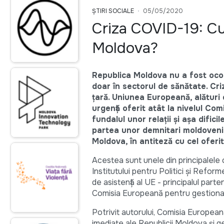
ȘTIRI SOCIALE
05/05/2020
Criza COVID-19: C
Moldova?
Republica Moldova nu a fost ocol
doar în sectorul de sănătate. Cr
țară. Uniunea Europeană, alături 
urgență oferit atât la nivelul Co
fundalul unor relații și așa difici
partea unor demnitari moldoveni.
Moldova, în antiteză cu cel oferit
Acestea sunt unele din principalele c
Institutului pentru Politici și Ref
de asistență al UE - principalul part
Comisia Europeană pentru gestiona
Potrivit autorului, Comisia European
imediate ale Republicii Moldova și g