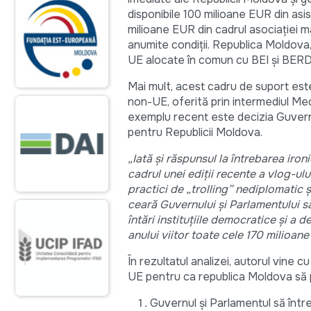
disponibile 100 milioane EUR din as
milioane EUR din cadrul asociației m
anumite condiții. Republica Moldova
UE alocate în comun cu BEI și BERD p
Mai mult, acest cadru de suport est
non-UE, oferită prin intermediul Meca
exemplu recent este decizia Guvernu
pentru Republicii Moldova.
„Iată și răspunsul la întrebarea iro
cadrul unei ediții recente a vlog-ul
practici de „trolling” nediplomatic 
ceară Guvernului și Parlamentului s
întări instituțiile democratice și a
anului viitor toate cele 170 milioa
În rezultatul analizei, autorul vine 
UE pentru ca republica Moldova să p
Guvernul și Parlamentul să între