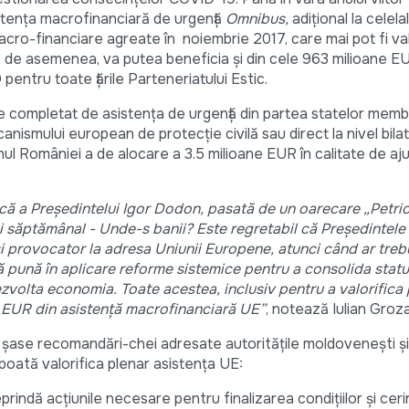
istența macrofinanciară de urgență
Omnibus,
adițional la celela
acro-financiare agreate în noiembrie 2017, care mai pot fi val
, de asemenea, va putea beneficia și din cele 963 milioane EU
entru toate țările Parteneriatului Estic.
e completat de asistența de urgență din partea statelor membr
nismului european de protecție civilă sau direct la nivel bilat
l României a de alocare a 3.5 milioane EUR în calitate de aj
nică a Președintelui Igor Dodon, pasată de un oarecare „Petric
ui săptămânal - Unde-s banii? Este regretabil că Președintele
și provocator la adresa Uniunii Europene, atunci când ar treb
ă pună în aplicare reforme sistemice pentru a consolida statu
 dezvolta economia. Toate acestea, inclusiv pentru a valorifica
ne EUR din asistență macrofinanciară UE”
, notează Iulian Groza
cu șase recomandări-chei adresate autoritățile moldovenești și i
oată valorifica plenar asistența UE:
prindă acțiunile necesare pentru finalizarea condițiilor și ceri