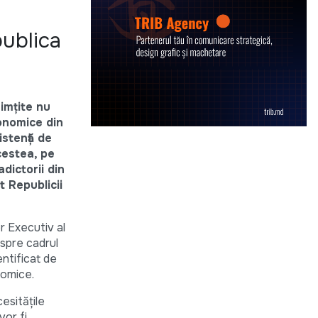
ublica
imțite nu
conomice din
istență de
cestea, pe
adictorii din
 Republicii
r Executiv al
espre cadrul
entificat de
nomice.
esitățile
vor fi