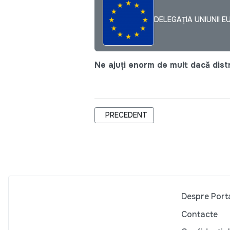
DELEGAȚIA UNIUNII E
Ne ajuți enorm de mult dacă distri
ARTICOL PRECEDENT: CUM SĂ EVIT
PRECEDENT
Despre Port
Contacte