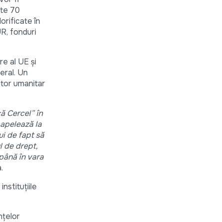
lte 70
orificate în
R, fonduri
e al UE și
eral. Un
utor umanitar
ă Cercel” în
 apelează la
ui de fapt să
l de drept,
 până în vara
.
nstituțiile
nțelor