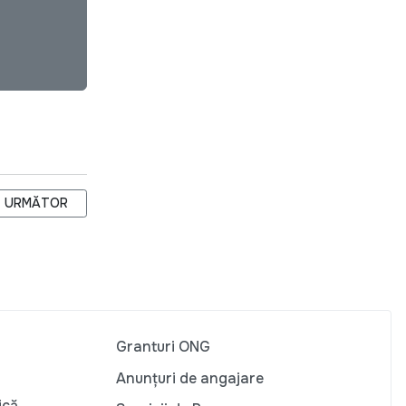
DOVA?
ARTICOLUL URMĂTOR: AGENDA CJI PENTRU LUNA MAI
URMĂTOR
Granturi ONG
Anunțuri de angajare
ică