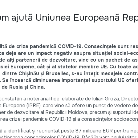
um ajută Uniunea Europeană Rep
ită de criza pandemică COVID-19. Consecințele sunt res
iza deja are un impact negativ asupra situației social-e
de alți partenerii de dezvoltare, vine cu un pachet de as
misiei Europene, cât și al statelor membre UE. Cu toate a
le dintre Chișinău și Bruxelles, s-au întețit mesajele contr
 Se încearcă diminuarea importanței suportului UE oferit
 de Rusia și China.
onstatări a notei analitice, elaborate de Iulian Groza, Directo
orme Europene (IPRE), care vine să ofere un punct de vedere d
ener de dezvoltare al Republicii Moldova, precum și suportul id
rea crizei pandemice COVID-19 și a consecințelor socioeco
ă a identificat și reorientat peste 87 milioane EUR pentru nec
estionarea consecințelor COVID-19. Până în vara anului viitor 