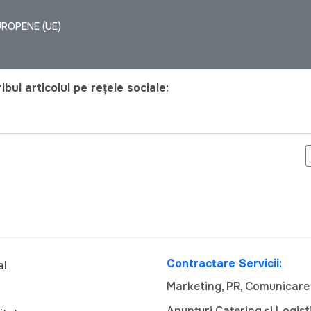
UROPENE (UE)
bui articolul pe rețele sociale:
ĂM FRAUDAREA ALEGERILOR PREZIDENȚIALE DIN REPUBLICA MOL
Contractare Servicii:
al
Marketing, PR, Comunicare
Anunturi Catering și Logist