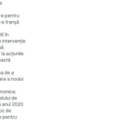
a
are pentru
-a tranșă
UE în
e intervenție
nă.
la acțiunile
eastă
ea de a
re a noului
onomice,
atului de
că anul 2020
voc de
le pentru