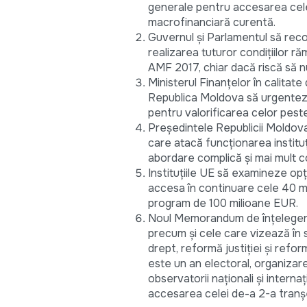
generale pentru accesarea cele
macrofinanciară curentă.
Guvernul și Parlamentul să reco
realizarea tuturor condițiilor 
AMF 2017, chiar dacă riscă să nu 
Ministerul Finanțelor în calitat
Republica Moldova să urgenteze 
pentru valorificarea celor pest
Președintele Republicii Moldova
care atacă funcționarea institu
abordare complică și mai mult co
Instituțiile UE să examineze op
accesa în continuare cele 40 mi
program de 100 milioane EUR.
Noul Memorandum de înțelegere
precum și cele care vizează în s
drept, reformă justiției și refo
este un an electoral, organizar
observatorii naționali și interna
accesarea celei de-a 2-a tranș