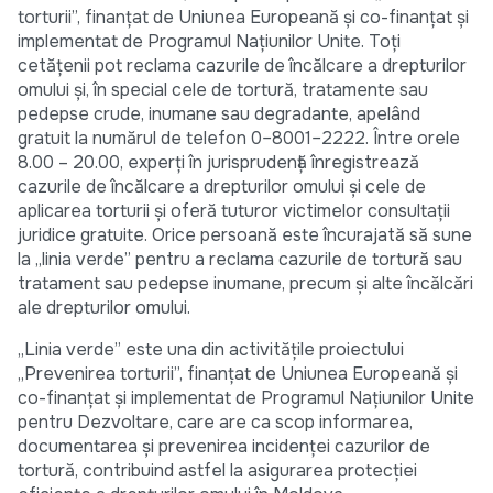
torturii”, finanţat de Uniunea Europeană şi co-finanţat şi
implementat de Programul Naţiunilor Unite. Toţi
cetăţenii pot reclama cazurile de încălcare a drepturilor
omului şi, în special cele de tortură, tratamente sau
pedepse crude, inumane sau degradante, apelând
gratuit la numărul de telefon 0–8001–2222. Între orele
8.00 – 20.00, experţi în jurisprudenţă înregistrează
cazurile de încălcare a drepturilor omului şi cele de
aplicarea torturii şi oferă tuturor victimelor consultaţii
juridice gratuite. Orice persoană este încurajată să sune
la „linia verde” pentru a reclama cazurile de tortură sau
tratament sau pedepse inumane, precum şi alte încălcări
ale drepturilor omului.
„Linia verde” este una din activităţile proiectului
„Prevenirea torturii”, finanţat de Uniunea Europeană şi
co-finanţat şi implementat de Programul Naţiunilor Unite
pentru Dezvoltare, care are ca scop informarea,
documentarea şi prevenirea incidenţei cazurilor de
tortură, contribuind astfel la asigurarea protecţiei