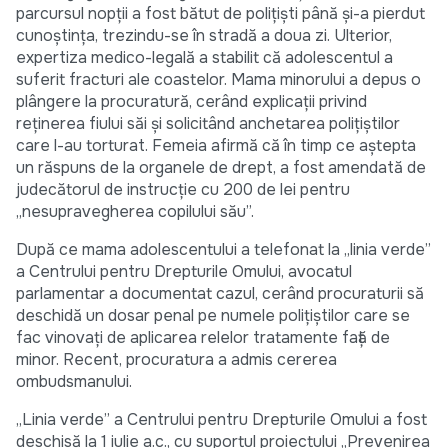
parcursul nopţii a fost bătut de poliţişti până şi-a pierdut
cunoştinţa, trezindu-se în stradă a doua zi. Ulterior,
expertiza medico-legală a stabilit că adolescentul a
suferit fracturi ale coastelor. Mama minorului a depus o
plângere la procuratură, cerând explicaţii privind
reţinerea fiului săi şi solicitând anchetarea poliţiştilor
care l-au torturat. Femeia afirmă că în timp ce aştepta
un răspuns de la organele de drept, a fost amendată de
judecătorul de instrucţie cu 200 de lei pentru
„nesupravegherea copilului său”.
După ce mama adolescentului a telefonat la „linia verde”
a Centrului pentru Drepturile Omului, avocatul
parlamentar a documentat cazul, cerând procuraturii să
deschidă un dosar penal pe numele poliţiştilor care se
fac vinovaţi de aplicarea relelor tratamente faţă de
minor. Recent, procuratura a admis cererea
ombudsmanului.
„Linia verde” a Centrului pentru Drepturile Omului a fost
deschisă la 1 iulie a.c., cu suportul proiectului „Prevenirea