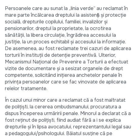
Persoanele care au sunat la „linia verde” au reclamat în
mare parte încălcarea dreptului la asistenţă şi protecţie
socială, drepturile copilului, familiei, invalizilor şi
pensionarilor, dreptul la proprietate, la ocrotirea
sănătăţii, la libera circulaţie, îngrădirea accesului la
justiţie, la un proces echitabil şi accesului la informaţie.
De asemenea, au fost reclamate trei cazuri de aplicarea
torturii în instituţii de detenţie preventivă. Ulterior,
Mecanismul Naţional de Prevenire a Torturii a efectuat
vizite de documentare şi a sesizat organele de drept
competente, solicitând iniţierea anchetelor penale în
privinţa persoanelor care se fac vinovate de aplicarea
relelor tratamente.
În cazul unui minor care a reclamat că a fost maltratat
de poliţişti, la cererea ombudsmanului, procuratura a
dispus începerea urmăririi penale. Minorul a declarat că a
fost reţinut de poliţişti, fiind audiat fără a i se explica
drepturile şi în lipsa avocatului, reprezentantului legal sau
a pedagogului/psihologului. Băiatul susţine că pe