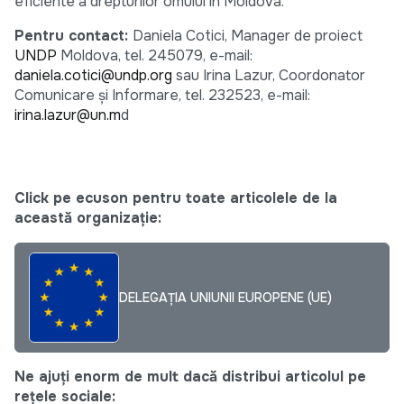
eficiente a drepturilor omului în Moldova.
Pentru contact:
Daniela Cotici, Manager de proiect
UNDP
Moldova, tel. 245079, e-mail:
daniela.cotici@undp.org
sau Irina Lazur, Coordonator
Comunicare şi Informare, tel. 232523, e-mail:
irina.lazur@un.m
d
Click pe ecuson pentru toate articolele de la
această organizație:
DELEGAȚIA UNIUNII EUROPENE (UE)
Ne ajuți enorm de mult dacă distribui articolul pe
rețele sociale: