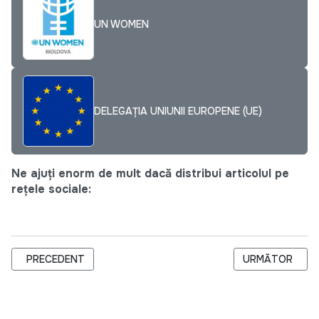
UN WOMEN
DELEGAȚIA UNIUNII EUROPENE (UE)
Ne ajuți enorm de mult dacă distribui articolul pe
rețele sociale:
ARTICOL PRECEDENT: A AVUT LOC PRIMUL FESTIVAL MULTIE
ARTICOLUL URM
PRECEDENT
URMĂTOR