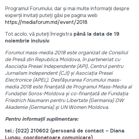
Programul Forumului, dar și mai multe informații despre
experții invitați puteți găsi pe pagina web
https://mediaforum.md/event/2018
Tot acolo, vă puteți înregistra
până la data de 19
noiembrie inclusiv
.
Forumul mass-media 2018 este organizat de Consiliul
de Presă din Republica Moldova, în parteneriat cu
Asociaţia Presei Independente (API), Centrul pentru
Jurnalism Independent (CJI) şi Asociaţia Presei
Electronice (APEL). Desfăşurarea Forumului mass-
media 2018 este finanţată de Programul Mass-Media al
Fundaţiei Soros-Moldova şi co-finanţată de Fundația
Friedrich Naumann pentru Libertate (Germania) DW
Akademie (Germania) şi UN Women Moldova.
Pentru informaţii suplimentare:
tel.: (022) 210602 (persoană de contact – Diana
Lungu, coordonatoare comunicare)