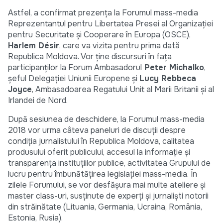
Astfel, a confirmat prezența la Forumul mass-media
Reprezentantul pentru Libertatea Presei al Organizației
pentru Securitate și Cooperare în Europa (OSCE),
Harlem Désir
, care va vizita pentru prima dată
Republica Moldova. Vor ține discursuri în fața
participanților la Forum Ambasadorul
Peter Michalko
,
șeful Delegaţiei Uniunii Europene și
Lucy Rebbeca
Joyce
, Ambasadoarea Regatului Unit al Marii Britanii și al
Irlandei de Nord.
După sesiunea de deschidere, la Forumul mass-media
2018 vor urma câteva paneluri de discuții despre
condiția jurnalistului în Republica Moldova, calitatea
produsului oferit publicului, accesul la informație și
transparența instituțiilor publice, activitatea Grupului de
lucru pentru îmbunătățirea legislației mass-media. În
zilele Forumului, se vor desfășura mai multe ateliere și
master class-uri, susținute de experți și jurnaliști notorii
din străinătate (Lituania, Germania, Ucraina, România,
Estonia, Rusia).