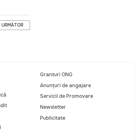
ASCĂ PENTRU COPII ȘI TINERET „FĂCLIA” ȘI DIRECȚIA EDUCAȚI
ARTICOLUL URMĂTOR: REPREZENTANTUL OSCE PENTRU LIBERTATEA
URMĂTOR
Granturi ONG
Anunțuri de angajare
ică
Servicii de Promovare
udit
Newsletter
Publicitate
i