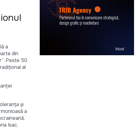
aionul
lă a
parte din
ir”. Peste 50
radițional al
tanței
oleranţa şi
 armonioasă a
 ucraineană,
ria Isac,