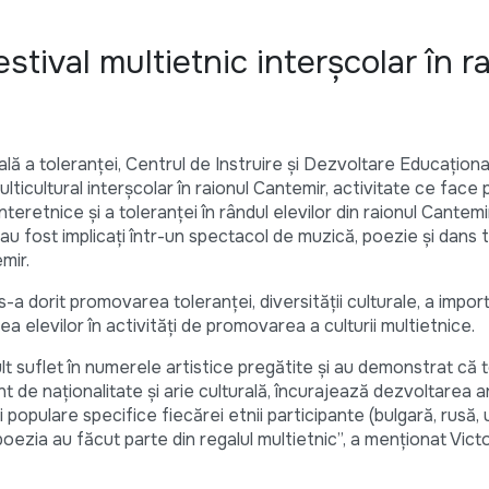
stival multietnic interșcolar în r
ală a toleranței, Centrul de Instruire și Dezvoltare Educaționa
lticultural interșcolar în raionul Cantemir, activitate ce face 
teretnice și a toleranței în rândul elevilor din raionul Cantem
le au fost implicați într-un spectacol de muzică, poezie și dans t
mir.
s-a dorit promovarea toleranței, diversității culturale, a impor
area elevilor în activități de promovarea a culturii multietnice.
ult suflet în numerele artistice pregătite și au demonstrat că t
ent de naţionalitate şi arie culturală, încurajează dezvoltarea
i populare specifice fiecărei etnii participante (bulgară, rusă,
oezia au făcut parte din regalul multietnic”, a menționat Victo