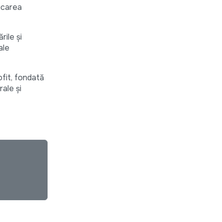
licarea
rile și
ale
fit, fondată
rale și