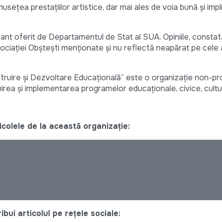
sețea prestațiilor artistice, dar mai ales de voia bună și imp
ant oferit de Departamentul de Stat al SUA. Opiniile, constată
Asociației Obștești menționate și nu reflectă neapărat pe cele 
truire și Dezvoltare Educațională” este o organizație non-pro
ruirea și implementarea programelor educaționale, civice, cultu
colele de la această organizație:
bui articolul pe rețele sociale: