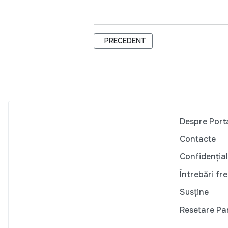
ARTICOL PRECEDENT: INNOSCHOOL, 
PRECEDENT
Despre Port
Contacte
Confidențial
Întrebări fr
Susține
Resetare Pa