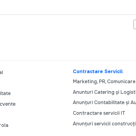
O NOUĂ INIȚIATIVĂ EDUCAȚIONALĂ LANSATĂ DE ASOCIAȚIA OBȘTE
Contractare Servicii:
al
Marketing, PR, Comunicare
Anunturi Catering și Logist
itate
Anunțuri Contabilitate și A
ecvente
Contractare servicii IT
Anunțuri servicii construcți
rola