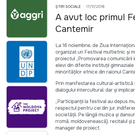
ȘTIRI SOCIALE
17/11/2018
A avut loc primul Fe
Cantemir
La 16 noiembrie, de Ziua Internațion
organizat un Festival multietnic și mu
proiectul „Promovarea comunicării in
elevi din diferite instituții gimnazia
minorităților etnice din raionul Cante
Prin manifestarea cultural-artistică 
dialogului intercultural, dar și implic
„Participanții la festival au depus m
respectul pentru cei din jur, indifer
societății. Pe lângă muzica și dansur
rromă, moldovenească), recitalul și p
manager de proiect.