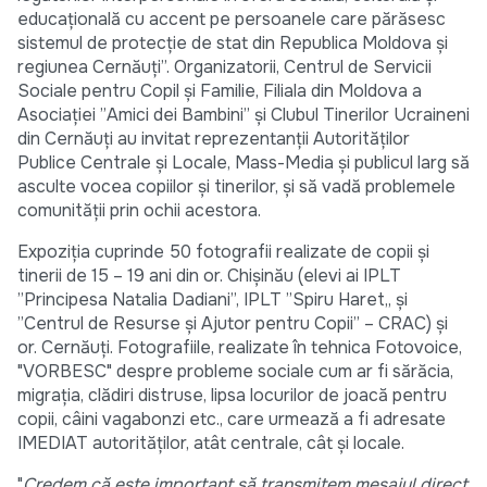
educațională cu accent pe persoanele care părăsesc
sistemul de protecție de stat din Republica Moldova și
regiunea Cernăuți”. Organizatorii, Centrul de Servicii
Sociale pentru Copil și Familie, Filiala din Moldova a
Asociației ”Amici dei Bambini” și Clubul Tinerilor Ucraineni
din Cernăuți au invitat reprezentanții Autorităților
Publice Centrale și Locale, Mass-Media și publicul larg să
asculte vocea copiilor și tinerilor, și să vadă problemele
comunității prin ochii acestora.
Expoziția cuprinde 50 fotografii realizate de copii și
tinerii de 15 – 19 ani din or. Chișinău (elevi ai IPLT
”Principesa Natalia Dadiani”, IPLT ”Spiru Haret„ și
”Centrul de Resurse și Ajutor pentru Copii” – CRAC) și
or. Cernăuți. Fotografiile, realizate în tehnica Fotovoice,
"VORBESC" despre probleme sociale cum ar fi sărăcia,
migrația, clădiri distruse, lipsa locurilor de joacă pentru
copii, câini vagabonzi etc., care urmează a fi adresate
IMEDIAT autorităților, atât centrale, cât și locale.
"
Credem că este important să transmitem mesajul direct