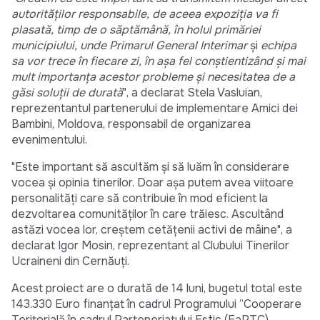
autorităților responsabile, de aceea expoziția va fi
plasată, timp de o săptămână, în holul primăriei
municipiului, unde Primarul General Interimar
și
echipa
sa vor trece în fiecare zi, în așa fel conștientizând și mai
mult importanța acestor probleme și necesitatea de a
găsi soluții de durată
", a declarat Stela Vasluian,
reprezentantul partenerului de implementare Amici dei
Bambini, Moldova, responsabil de organizarea
evenimentului.
"Este important să ascultăm și să luăm în considerare
vocea și opinia tinerilor. Doar așa putem avea viitoare
personalități care să contribuie în mod eficient la
dezvoltarea comunităților în care trăiesc. Ascultând
astăzi vocea lor, creștem cetățenii activi de mâine", a
declarat Igor Mosin, reprezentant al Clubului Tinerilor
Ucraineni din Cernăuți.
Acest proiect are o durată de 14 luni, bugetul total este
143.330 Euro finanțat în cadrul Programului ”Cooperare
Teritorială în cadrul Parteneriatului Estic (EaPTC)