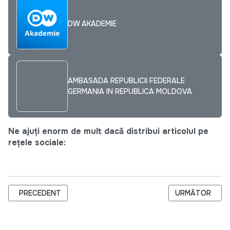
DW AKADEMIE
AMBASADA REPUBLICII FEDERALE
GERMANIA IN REPUBLICA MOLDOVA
Ne ajuți enorm de mult dacă distribui articolul pe
rețele sociale:
ARTICOL PRECEDENT: “ÎMPĂRȚIT LA DOI”: INEGALITĂȚI DE G
ARTICOLUL URM
PRECEDENT
URMĂTOR