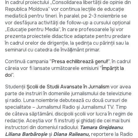
În cadrul proiectului „Consolidarea libertății de opinie din
Republica Moldova” vor continua lecțiile de educație
mediatică pentru tineri. În paralel, pe 2-3 noiembrie se
vor desfășura activități de follow-up a cursului opțional
„Educație pentru Media”, în care profesoarele își vor
prezenta proiectele didactice adaptate pentru predare
în cadrul orelor de dirigenție, la ședința cu părinții sau la
seminarul cu catedra de învățământ primar.
Continuă campania
”Presa echilibrează genul!”
, în cadrul
căreia vor fi lansate următoarele emisiuni
”Împărțit la
doi”.
Studenții
Școlii de Studii Avansate în Jurnalism
vor avea
parte de instruiri în domeniile jurnalismului de televiziune
și radio. Luna noiembrie debutează cu două cursuri de
specialitate – Jurnalismul Radio și Jurnalismul TV. Timp
de câteva săptămâni, discipolii școlii vor lucra în regim de
redacție. Aceștia vor fi instruiți și ghidați de cei mai buni
instructori din domeniul radioului:
Tamara Grejdeanu
,
Liliana Barbăroșie
și
Diana Raileanu,
reportere la Radio