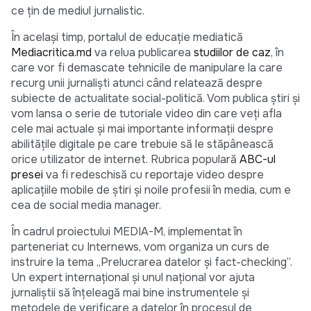
ce țin de mediul jurnalistic.
În același timp, portalul de educație mediatică
Mediacritica.md
va relua publicarea
studiilor de caz
, în
care vor fi demascate tehnicile de manipulare la care
recurg unii jurnaliști atunci când relatează despre
subiecte de actualitate social-politică. Vom publica știri și
vom lansa o serie de tutoriale video din care veți afla
cele mai actuale și mai importante informații despre
abilitățile digitale pe care trebuie să le stăpânească
orice utilizator de internet. Rubrica populară
ABC-ul
presei
va fi redeschisă cu reportaje video despre
aplicațiile mobile de știri și noile profesii în media, cum e
cea de social media manager.
În cadrul proiectului MEDIA-M, implementat în
parteneriat cu Internews, vom organiza un curs de
instruire la tema „Prelucrarea datelor și fact-checking”.
Un expert internațional și unul național vor ajuta
jurnaliștii să înțeleagă mai bine instrumentele și
metodele de verificare a datelor în procesul de