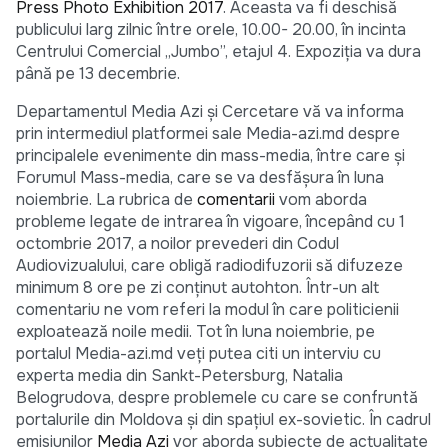
Press Photo Exhibition 2017
. Aceasta va fi deschisă
publicului larg zilnic între orele, 10.00- 20.00, în incinta
Centrului Comercial „Jumbo”, etajul 4. Expoziția va dura
până pe 13 decembrie.
Departamentul Media Azi și Cercetare vă va informa
prin intermediul platformei sale Media-azi.md despre
principalele evenimente din mass-media, între care și
Forumul Mass-media, care se va desfășura în luna
noiembrie. La rubrica de
comentarii
vom aborda
probleme legate de intrarea în vigoare, începând cu 1
octombrie 2017, a noilor prevederi din Codul
Audiovizualului, care obligă radiodifuzorii să difuzeze
minimum 8 ore pe zi conținut autohton. Într-un alt
comentariu ne vom referi la modul în care politicienii
exploatează noile medii. Tot în luna noiembrie, pe
portalul Media-azi.md veți putea citi un interviu cu
experta media din Sankt-Petersburg, Natalia
Belogrudova, despre problemele cu care se confruntă
portalurile din Moldova și din spațiul ex-sovietic. În cadrul
emisiunilor
Media Azi
vor aborda subiecte de actualitate