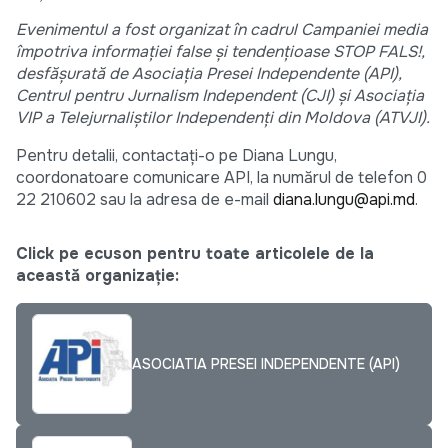
Evenimentul a fost organizat în cadrul Campaniei media
împotriva informaţiei false şi tendenţioase STOP FALS!,
desfăşurată de Asociaţia Presei Independente (API),
Centrul pentru Jurnalism Independent (CJI) şi Asociația
VIP a Telejurnaliștilor Independenți din Moldova (ATVJI).
Pentru detalii, contactați-o pe Diana Lungu,
coordonatoare comunicare API, la numărul de telefon 0
22 210602 sau la adresa de e-mail
diana.lungu@api.md
.
Click pe ecuson pentru toate articolele de la
această organizație:
ASOCIATIA PRESEI INDEPENDENTE (API)