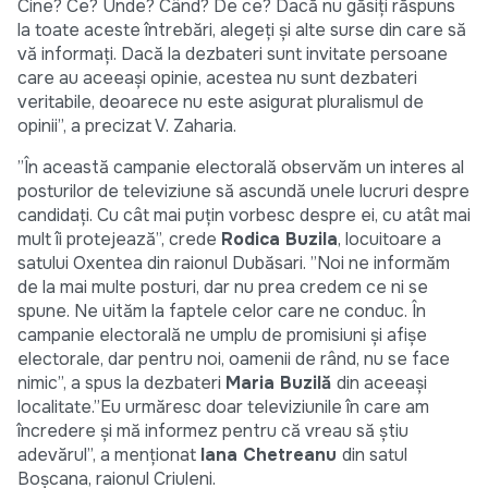
Cine? Ce? Unde? Când? De ce? Dacă nu găsiți răspuns
la toate aceste întrebări, alegeți și alte surse din care să
vă informați. Dacă la dezbateri sunt invitate persoane
care au aceeași opinie, acestea nu sunt dezbateri
veritabile, deoarece nu este asigurat pluralismul de
opinii”, a precizat V. Zaharia.
”În această campanie electorală observăm un interes al
posturilor de televiziune să ascundă unele lucruri despre
candidați. Cu cât mai puțin vorbesc despre ei, cu atât mai
mult îi protejează”, crede
Rodica Buzila
, locuitoare a
satului Oxentea din raionul Dubăsari. ”Noi ne informăm
de la mai multe posturi, dar nu prea credem ce ni se
spune. Ne uităm la faptele celor care ne conduc. În
campanie electorală ne umplu de promisiuni și afișe
electorale, dar pentru noi, oamenii de rând, nu se face
nimic”, a spus la dezbateri
Maria Buzilă
din aceeași
localitate.”Eu urmăresc doar televiziunile în care am
încredere și mă informez pentru că vreau să știu
adevărul”, a menţionat
Iana Chetreanu
din satul
Boșcana, raionul Criuleni.