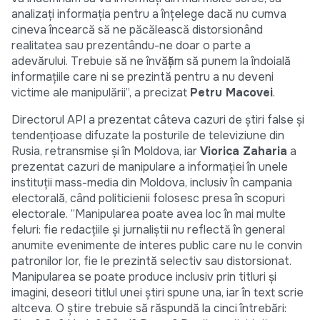
analizaţi informaţia pentru a înţelege dacă nu cumva
cineva încearcă să ne păcălească distorsionând
realitatea sau prezentându-ne doar o parte a
adevărului. Trebuie să ne învăţăm să punem la îndoială
informațiile care ni se prezintă pentru a nu deveni
victime ale manipulării”, a precizat
Petru Macovei
.
Directorul API a prezentat câteva cazuri de știri false şi
tendenţioase difuzate la posturile de televiziune din
Rusia, retransmise şi în Moldova, iar
Viorica Zaharia
a
prezentat cazuri de manipulare a informaţiei în unele
instituţii mass-media din Moldova, inclusiv în campania
electorală, când politicienii folosesc presa în scopuri
electorale. ”Manipularea poate avea loc în mai multe
feluri: fie redacţiile şi jurnaliștii nu reflectă în general
anumite evenimente de interes public care nu le convin
patronilor lor, fie le prezintă selectiv sau distorsionat.
Manipularea se poate produce inclusiv prin titluri și
imagini, deseori titlul unei știri spune una, iar în text scrie
altceva. O știre trebuie să răspundă la cinci întrebări: