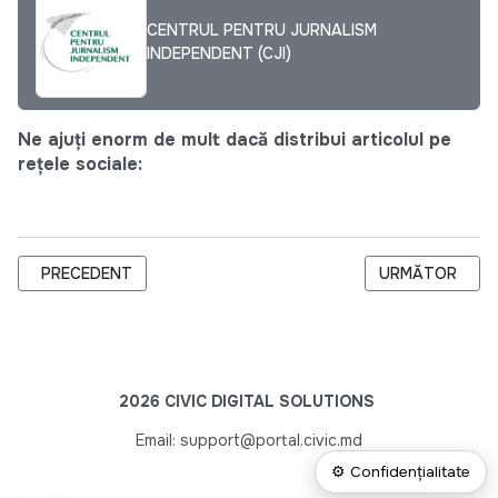
CENTRUL PENTRU JURNALISM
INDEPENDENT (CJI)
Ne ajuți enorm de mult dacă distribui articolul pe
rețele sociale:
ARTICOL PRECEDENT: PROIECTUL „FLY” ACUM ȘI ÎN CAHUL
ARTICOLUL URM
PRECEDENT
URMĂTOR
2026 CIVIC DIGITAL SOLUTIONS
Email: support@portal.civic.md
⚙ Confidențialitate