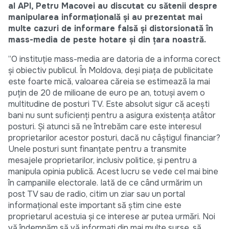
al API, Petru Macovei au discutat cu sătenii despre
manipularea informațională și au prezentat mai
multe cazuri de informare falsă şi distorsionată în
mass-media de peste hotare și din ţara noastră.
”O instituție mass-media are datoria de a informa corect
și obiectiv publicul. În Moldova, deşi piața de publicitate
este foarte mică, valoarea căreia se estimează la mai
puţin de 20 de milioane de euro pe an, totuşi avem o
multitudine de posturi TV. Este absolut sigur că aceşti
bani nu sunt suficienţi pentru a asigura existenţa atâtor
posturi. Şi atunci să ne întrebăm care este interesul
proprietarilor acestor posturi, dacă nu câștigul financiar?
Unele posturi sunt finanţate pentru a transmite
mesajele proprietarilor, inclusiv politice, şi pentru a
manipula opinia publică. Acest lucru se vede cel mai bine
în campaniile electorale. Iată de ce când urmărim un
post TV sau de radio, citim un ziar sau un portal
informațional este important să știm cine este
proprietarul acestuia și ce interese ar putea urmări. Noi
vă îndemnăm să vă informați din mai multe surse, să