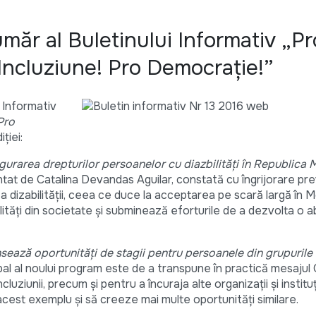
măr al Buletinului Informativ „Pr
 Incluziune! Pro Democraţie!”
 Informativ
Pro
ţiei:
rarea drepturilor persoanelor cu diazbilități în Republica
tat de Catalina Devandas Aguilar, constată cu îngrijorare pr
 a dizabilității, ceea ce duce la acceptarea pe scară largă în 
lități din societate și subminează eforturile de a dezvolta o 
nsează oportunităţi de stagii pentru persoanele din grupurile
pal al noului program este de a transpune în practică mesajul
cluziunii, precum și pentru a încuraja alte organizații și instituți
est exemplu și să creeze mai multe oportunități similare.