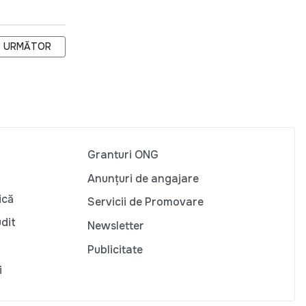
ELOR DIN GRUPURILE CU RISC SPORIT DE INFECTARE
ARTICOLUL URMĂTOR: ZIUA INTERNAŢIONALĂ A POEZIEI
URMĂTOR
Granturi ONG
Anunțuri de angajare
ică
Servicii de Promovare
udit
Newsletter
Publicitate
i