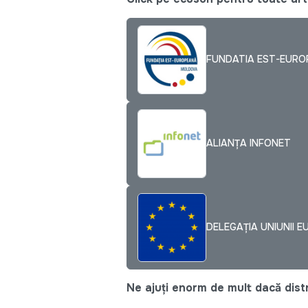
FUNDATIA EST-EUR
ALIANȚA INFONET
DELEGAȚIA UNIUNII E
Ne ajuți enorm de mult dacă distri