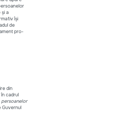
 persoanelor
 și a
mativ îşi
radul de
rtament pro-
re din
 în cadrul
a persoanelor
e Guvernul