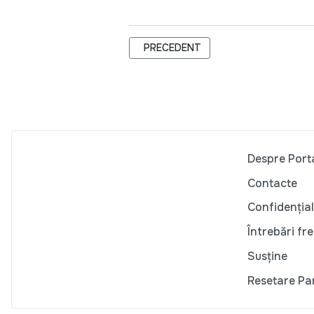
ARTICOL PRECEDENT: PROMO-LEX A I
PRECEDENT
Despre Port
Contacte
Confidențial
Întrebări fr
Susține
Resetare Pa