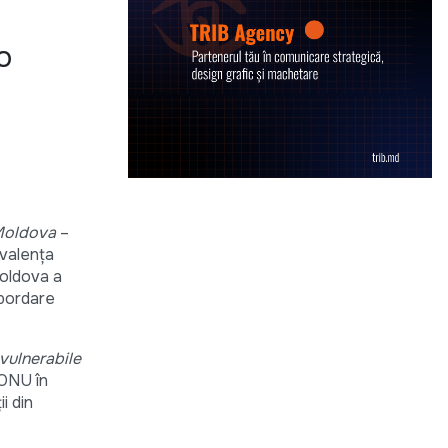
o
 Moldova
–
evalența
Moldova a
abordare
 vulnerabile
 ONU în
i din