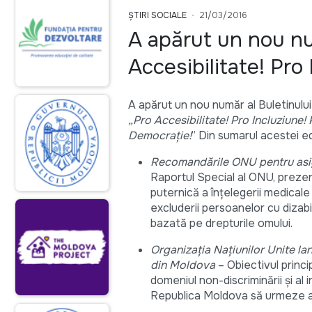
ȘTIRI SOCIALE
21/03/2016
A apărut un nou nu
Accesibilitate! Pro
A apărut un nou număr al Buletinului
„Pro Accesibilitate! Pro Incluziune! 
Democraţie!
” Din sumarul acestei edi
Recomandările ONU pentru asigu
Raportul Special al ONU, prezen
puternică a înțelegerii medicale
excluderii persoanelor cu dizabi
bazată pe drepturile omului.
Organizaţia Naţiunilor Unite la
din Moldova
– Obiectivul princi
domeniul non-discriminării și al in
Republica Moldova să urmeze ac