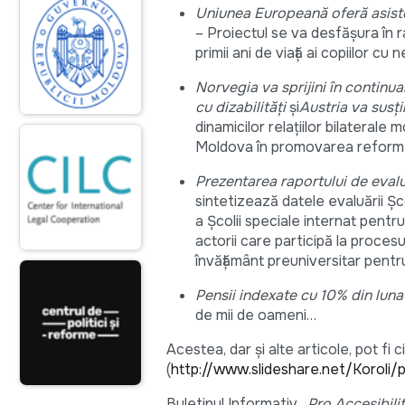
Uniunea Europeană oferă asisten
– Proiectul se va desfăşura în ra
primii ani de viață ai copiilor cu
Norvegia va sprijini în continu
cu dizabilităţi
şi
Austria va susţ
dinamicilor relaţiilor bilateral
Moldova în promovarea reformel
Prezentarea raportului de evalua
sintetizează datele evaluării Șco
a Școlii speciale internat pentru
actorii care participă la proces
învățământ preuniversitar pentr
Pensii indexate cu 10% din luna
de mii de oameni…
Acestea, dar şi alte articole, pot fi ci
(
http://www.slideshare.net/Koroli/
Buletinul Informativ
„Pro Accesibili