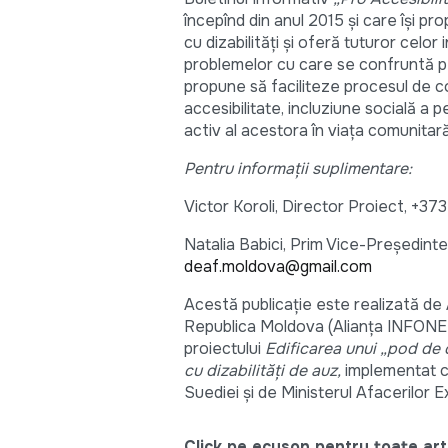
începînd din anul 2015 şi care îşi p
cu dizabilități și oferă tuturor celo
problemelor cu care se confruntă per
propune să faciliteze procesul de co
accesibilitate, incluziune socială a
activ al acestora în viața comunitară
Pentru informații suplimentare:
Victor Koroli, Director Proiect, +3
Natalia Babici, Prim Vice-Preşedinte
deaf.moldova@gmail.com
Acestă publicaţie este realizată de 
Republica Moldova
(Alianța INFONET
proiectului
Edificarea unui „pod de
cu dizabilități de auz,
implementat c
Suediei și de Ministerul Afacerilor
Click pe ecuson pentru toate arti