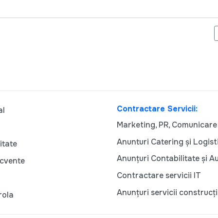
NSTRUIT ACTIVIȘTI CIVICI ÎN DOMENIUL DREPTURILOR PERSOAN
Contractare Servicii:
al
Marketing, PR, Comunicare
Anunturi Catering și Logist
itate
Anunțuri Contabilitate și A
ecvente
Contractare servicii IT
Anunțuri servicii construcți
rola