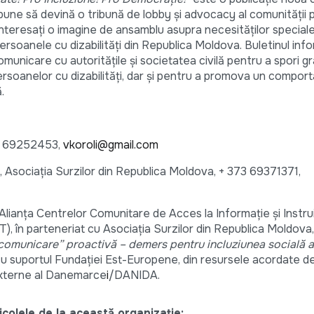
ropune să devină o tribună de lobby și advocacy al comunității
r interesaţi o imagine de ansamblu asupra necesităților speciale
soanele cu dizabilități din Republica Moldova. Buletinul infor
municare cu autorităţile şi societatea civilă pentru a spori g
 persoanelor cu dizabilități, dar și pentru a promova un compo
.
73 69252453,
vkoroli@gmail.com
, Asociația Surzilor din Republica Moldova, + 373 69371371,
Alianța Centrelor Comunitare de Acces la Informație și Instrui
), în parteneriat cu Asociația Surzilor din Republica Moldova,
 comunicare” proactivă – demers pentru incluziunea socială 
u suportul Fundaţiei Est-Europene, din resursele acordate d
 Externe al Danemarce
i
/DANIDA.
colele de la această organizație: