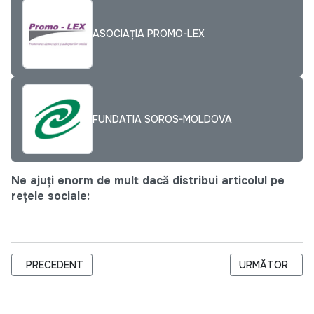
ASOCIAȚIA PROMO-LEX
FUNDATIA SOROS-MOLDOVA
Ne ajuți enorm de mult dacă distribui articolul pe
rețele sociale:
ARTICOL PRECEDENT: A DEMARAT CICLUL DE INSTRUIRI „IN
ARTICOLUL URM
PRECEDENT
URMĂTOR