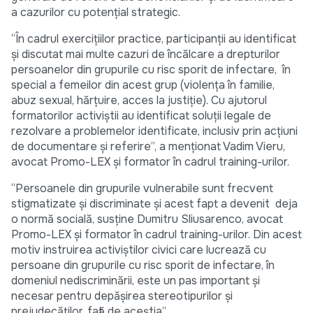
a cazurilor cu potențial strategic.
“În cadrul exercițiilor practice, participanții au identificat
și discutat mai multe cazuri de încălcare a drepturilor
persoanelor din grupurile cu risc sporit de infectare, în
special a femeilor din acest grup (violența în familie,
abuz sexual, hărțuire, acces la justiție). Cu ajutorul
formatorilor activiștii au identificat soluții legale de
rezolvare a problemelor identificate, inclusiv prin acțiuni
de documentare și referire”, a menționat Vadim Vieru,
avocat Promo-LEX și formator în cadrul training-urilor.
“Persoanele din grupurile vulnerabile sunt frecvent
stigmatizate și discriminate și acest fapt a devenit deja
o normă socială, susține Dumitru Sliusarenco, avocat
Promo-LEX și formator în cadrul training-urilor. Din acest
motiv instruirea activiștilor civici care lucrează cu
persoane din grupurile cu risc sporit de infectare, în
domeniul nediscriminării, este un pas important și
necesar pentru depășirea stereotipurilor și
prejudecăților, față de aceștia”.