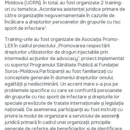
Moldova (UORN). În total, au fost organizate 2 training-
uri cu tematica „Acordarea asistenței juridice primare de
către organizațiile neguvernamentale în cazurile de
încălcare a drepturilor persoanelor din grupurile cu risc
sporit de infectare”.
Training-urile au fost organizate de Asociația Promo-
LEX în cadrul proiectului „Promovarea respectării
drepturilor utilizatorilor de droguri injectabile prin
intermediul acțiunilor de advocacy”, proiect implementat
cu suportul Programului Sănătate Publică al Fundației
Soros-Moldova.Participanții au fost familiarizați cu
conceptele generale în domeniul drepturilor omului,
egalității și nediscriminării. Un accent mare s-a pus pe
problemele specifice cu care se confruntă persoanele
din grupurile cu risc sporit de infectare și drepturile lor
speciale prevăzute de tratate internaționale și legislația
națională. De asemenea, participanții au fost instruiți cu
privire la modul de organizare a serviciului de asistență
juridică primară în cadrul unei organizații, principiile
generale de referire ale beneficiarilor și de identificare