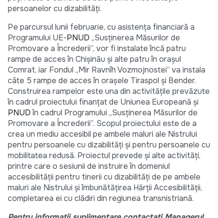
persoanelor cu dizabilități.
Pe parcursul lunii februarie, cu asistenţa financiară a
Programului UE-
PNUD
„Susţinerea Măsurilor de
Promovare a Încrederii”, vor fi instalate încă patru
rampe de acces în Chișinău și alte patru în orașul
Comrat, iar Fondul „Mir Ravnîh Vozmojnostei” va instala
câte 5 rampe de acces în oraşele Tiraspol şi Bender.
Construirea rampelor este una din activitățile prevăzute
în cadrul proiectului finanţat de Uniunea Europeană şi
PNUD
în cadrul Programului „Susţinerea Măsurilor de
Promovare a Încrederii”. Scopul proiectului este de a
crea un mediu accesibil pe ambele maluri ale Nistrului
pentru persoanele cu dizabilități și pentru persoanele cu
mobilitatea redusă. Proiectul prevede și alte activități,
printre care o sesiunii de instruire în domeniul
accesibilităţii pentru tinerii cu dizabilități de pe ambele
maluri ale Nistrului și îmbunătățirea Hărții Accesibilității,
completarea ei cu clădiri din regiunea transnistriană.
Pentru informații suplimentare contactați Managerul