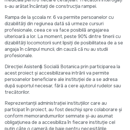
s-au arătat încântați de construcția rampei.
Rampa de la școala nr. 6 va permite persoanelor cu
dizabilități din regiunea dată să urmeze cursuri
profesionale, ceea ce va face posibilă angajarea
ulterioară a lor. La moment, peste 90% dintre tinerii cu
dizabilități locomotorii sunt lipsiți de posibilitatea de a se
angaja în câmpul muncii, din cauză că nu au studii
profesionale.
Direcției Asistență Socială Botanica prin participarea la
acest proiect și accesibilizarea intrării va permite
persoanelor beneficiare ale instituției de a se adresa
după suportul necesar, fără a cere ajutorul rudelor sau
trecătorilor.
Reprezentanții administrației instituțiilor care au
participat în proiect, au fost deschiși spre colaborare și
conform memorandumurilor semnate și-au asumat
obligațiunea de a accesibiliza în fiecare instituție cel
puțin câte o cameră de baie pentru necesitățile