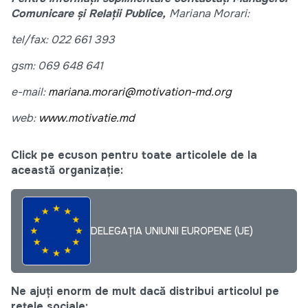
Comunicare și Relații Publice,
Mariana Morari:
tel/fax: 022 661 393
gsm: 069 648 641
e-mail:
mariana.morari@motivation-md.org
web:
www.motivatie.md
Click pe ecuson pentru toate articolele de la
această organizație:
DELEGAȚIA UNIUNII EUROPENE (UE)
Ne ajuți enorm de mult dacă distribui articolul pe
rețele sociale: