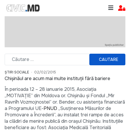
CAUTARE
ȘTIRI SOCIALE
02/02/2015
Chişinăul are acum mai multe instituții fără bariere
În perioada 12 – 28 ianuarie 2015, Asociația
„MOTIVAȚIE” din Moldova or. Chișinău şi Fondul „Mir
Ravnîh Vozmojnostei” or. Bender, cu asistenţa financiară
a Programului UE-
PNUD
„Susţinerea Măsurilor de
Promovare a Încrederii”, au instalat trei rampe de acces
la clădiri de menire publică din orașul Chișinău. Instituțiile
beneficiare au fost: Asociaţia Medicală Teritorială