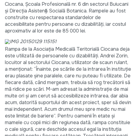
Ciocana, Școala Profesională nr. 6 din sectorul Buiucani
și Direcția Asistență Socială Botanica. Rampele au fost
construite cu respectarea standardelor de
accesibilitate pentru persoane cu dizabilități, iar costul
aproximativ al lor este de 85 000 lei.
Rampa de la Asociaţia Medicală Teritorială Ciocana deja
este utilizată de persoanele cu dizabilități. Andrei Zorin,
locuitor al sectorului Ciocana, utilizator de scaun rulant,
a menționat: “Înainte, pe scările de la intrarea în instituție
erau plasate șine paralele, care nu puteau fi utilizate. De
fiecare dată, când mergeam, trebuia să rog trecătorii să
mă ridice pe scări. M-am adresat la administrație de mai
multe ori și am cerut să accesibilizeze intrarea, dar abia
acum, datorită suportului din acest proiect, sper să devin
mai independent. Acum drumul meu spre medic nu mai
este limitat de bariere”. Pentru oamenii în etate și
mamele cu copii mici din regiunea dată, rampa constituie
o cale sigură, care deschide accesul egal la instituția
medicală pentru fiecare cetățean. Trecătorii interogați