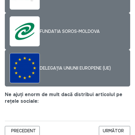
FUNDATIA SOROS-MOLDOVA
DELEGAȚIA UNIUNII EUROPENE (UE)
Ne ajuți enorm de mult dacă distribui articolul pe
rețele sociale:
ARTICOL PRECEDENT: CENTRUL DE JUSTITIE COMUNITARA T
ARTICOLUL URM
PRECEDENT
URMĂTOR