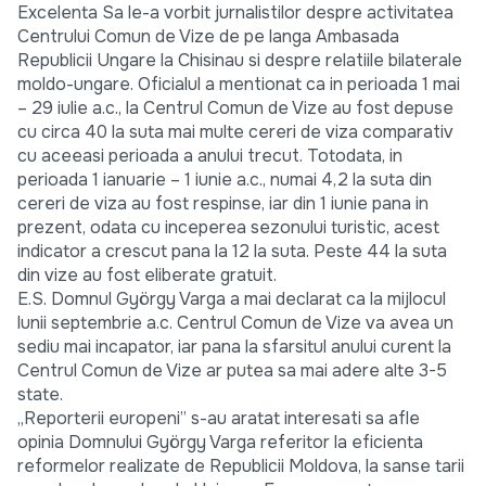
Excelenta Sa le-a vorbit jurnalistilor despre activitatea
Centrului Comun de Vize de pe langa Ambasada
Republicii Ungare la Chisinau si despre relatiile bilaterale
moldo-ungare. Oficialul a mentionat ca in perioada 1 mai
– 29 iulie a.c., la Centrul Comun de Vize au fost depuse
cu circa 40 la suta mai multe cereri de viza comparativ
cu aceeasi perioada a anului trecut. Totodata, in
perioada 1 ianuarie – 1 iunie a.c., numai 4,2 la suta din
cereri de viza au fost respinse, iar din 1 iunie pana in
prezent, odata cu inceperea sezonului turistic, acest
indicator a crescut pana la 12 la suta. Peste 44 la suta
din vize au fost eliberate gratuit.
E.S. Domnul György Varga a mai declarat ca la mijlocul
lunii septembrie a.c. Centrul Comun de Vize va avea un
sediu mai incapator, iar pana la sfarsitul anului curent la
Centrul Comun de Vize ar putea sa mai adere alte 3-5
state.
„Reporterii europeni” s-au aratat interesati sa afle
opinia Domnului György Varga referitor la eficienta
reformelor realizate de Republicii Moldova, la sanse tarii