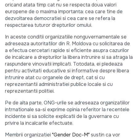
oricand atata timp cat nu se respecta doua valori
europene de o maxima importanta: cea care tine de
dezvoltarea democratiei si cea care se refera la
respectarea tuturor drepturilor omului.
In aceste conditii organizatiile nonguvernamentale se
adreseaza autoritatilor din R. Moldova cu solicitarea de
a efectua cercetari rapide si eficiente asupra cazurilor
de incalcare a drepturilor la libera intrunire si sa atraga la
raspundere vinovatii implicati. Totodata, ei pledeaza
pentru activitati educative si informative despre libera
intrunire atat cu organele de drept, cat si cu
reprezentantii administratiei publice locale si cu
reprezentantii politiei.
Pe de alta parte, ONG-urile se adreseaza organizatiilor
intrnationale sa-si exprime opinia referitor la recentele
incidente si sa solicite explicatii de la guvernare cu
privire la incalcarile efectuate.
Membrii organizatiei
"Gender Doc-M"
sustin ca vor