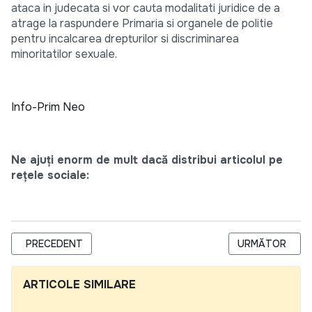
ataca in judecata si vor cauta modalitati juridice de a
atrage la raspundere Primaria si organele de politie
pentru incalcarea drepturilor si discriminarea
minoritatilor sexuale.
Info-Prim Neo
Ne ajuți enorm de mult dacă distribui articolul pe
rețele sociale:
ARTICOL PRECEDENT: GUVERNUL MIMEAZA DESCHIDERE SI CO
ARTICOLUL UR
PRECEDENT
URMĂTOR
ARTICOLE SIMILARE