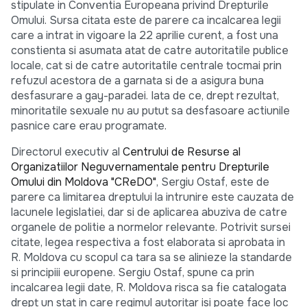
stipulate in Conventia Europeana privind Drepturile
Omului. Sursa citata este de parere ca incalcarea legii
care a intrat in vigoare la 22 aprilie curent, a fost una
constienta si asumata atat de catre autoritatile publice
locale, cat si de catre autoritatile centrale tocmai prin
refuzul acestora de a garnata si de a asigura buna
desfasurare a gay-paradei. Iata de ce, drept rezultat,
minoritatile sexuale nu au putut sa desfasoare actiunile
pasnice care erau programate.
Directorul executiv al
Centrului de Resurse al
Organizatiilor Neguvernamentale pentru Drepturile
Omului din Moldova "CReDO"
, Sergiu Ostaf, este de
parere ca limitarea dreptului la intrunire este cauzata de
lacunele legislatiei, dar si de aplicarea abuziva de catre
organele de politie a normelor relevante. Potrivit sursei
citate, legea respectiva a fost elaborata si aprobata in
R. Moldova cu scopul ca tara sa se alinieze la standarde
si principiii europene. Sergiu Ostaf, spune ca prin
incalcarea legii date, R. Moldova risca sa fie catalogata
drept un stat in care regimul autoritar isi poate face loc