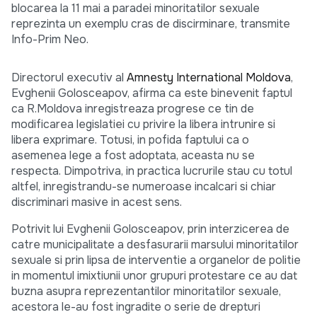
blocarea la 11 mai a paradei minoritatilor sexuale
reprezinta un exemplu cras de discirminare, transmite
Info-Prim Neo.
Directorul executiv al
Amnesty International Moldova
,
Evghenii Golosceapov, afirma ca este binevenit faptul
ca R.Moldova inregistreaza progrese ce tin de
modificarea legislatiei cu privire la libera intrunire si
libera exprimare. Totusi, in pofida faptului ca o
asemenea lege a fost adoptata, aceasta nu se
respecta. Dimpotriva, in practica lucrurile stau cu totul
altfel, inregistrandu-se numeroase incalcari si chiar
discriminari masive in acest sens.
Potrivit lui Evghenii Golosceapov, prin interzicerea de
catre municipalitate a desfasurarii marsului minoritatilor
sexuale si prin lipsa de interventie a organelor de politie
in momentul imixtiunii unor grupuri protestare ce au dat
buzna asupra reprezentantilor minoritatilor sexuale,
acestora le-au fost ingradite o serie de drepturi