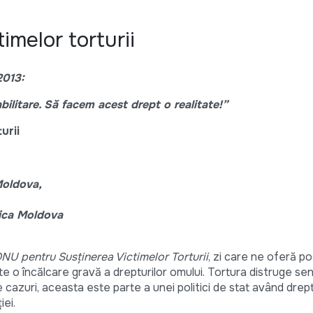
timelor torturii
2013:
abilitare. Să facem acest drept o realitate!”
urii
 Moldova,
ica Moldova
ONU pentru Susţinerea Victimelor Torturii
, zi care ne oferă po
ste o încălcare gravă a drepturilor omului. Tortura distruge se
 cazuri, aceasta este parte a unei politici de stat având drep
iei.