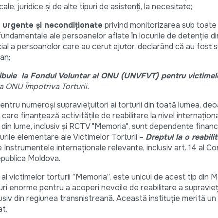
ale, juridice şi de alte tipuri de asistență, la necesitate;
 urgente şi necondiţionate
privind monitorizarea sub toate
r fundamentale ale persoanelor aflate în locurile de detenţie d
cial a persoanelor care au cerut ajutor, declarând că au fost 
an;
ribuie la Fondul Voluntar al ONU (UNVFVT) pentru victimele
 ONU Împotriva Torturii.
ntru numeroşi supravieţuitori ai torturii din toată lumea, de
are finanţează activităţile de reabilitare la nivel internaţiona
 din lume, inclusiv şi RCTV "Memoria", sunt dependente financ
urile elementare ale Victimelor Torturii –
Dreptul la o reabil
Instrumentele internaţionale relevante, inclusiv art. 14 al Co
Republica Moldova.
al victimelor torturii ”Memoria”, este unicul de acest tip din 
i enorme pentru a acoperi nevoile de reabilitare a supraviețu
clusiv din regiunea transnistreană. Această instituție merită un 
at.