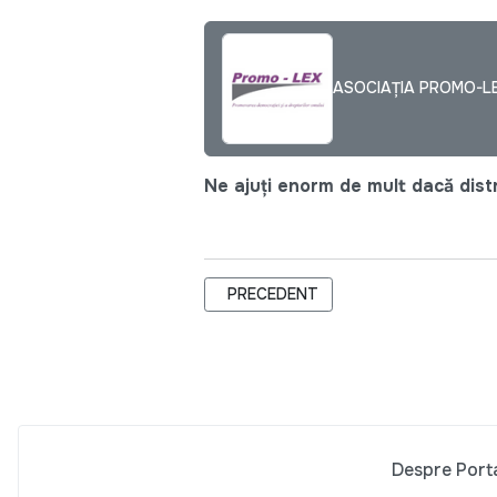
ASOCIAȚIA PROMO-L
Ne ajuți enorm de mult dacă distri
ARTICOL PRECEDENT: 50 DE TINERE 
PRECEDENT
Despre Port