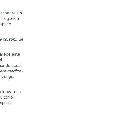
 aspectele şi
in regiunea
supuse
 torturii,
de
oarece este
l.
iar de acest
itare medico-
nvenţiei
Moldova, care
itorilor
sprijin