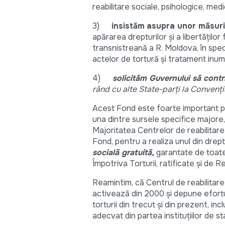
reabilitare sociale, psihologice, medic
3)
insistăm
asupra unor măsuri
apărarea drepturilor şi a libertăţilo
transnistreană a R. Moldova, în spe
actelor de tortură şi tratament inum
4)
solicităm Guvernului să cont
rând cu alte State-parţi la
Convenţia
Acest Fond este foarte important pe
una dintre sursele specifice majore, c
Majoritatea Centrelor de reabilitare
Fond, pentru a realiza unul din drept
socială gratuită,
garantate de toate 
Împotriva Torturii, ratificate şi de 
Reamintim, că Centrul de reabilitare 
activează din 2000 și depune efortur
torturii din trecut și din prezent, in
adecvat din partea instituțiilor de st