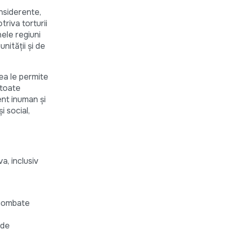
nsiderente,
riva torturii
nele regiuni
nităţii și de
rea le permite
 toate
ent inuman și
i social,
a, inclusiv
 combate
 de