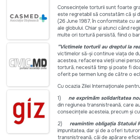
Consecințele torturii sunt foarte gr
este regretabil să constatăm că și d
(26 June 1987, în conformitate cu art
ale globului. Chiar şi atunci când re
multe ori tortură persistă, fiind o ba
”Victimele torturii au dreptul la rea
victimelor să-și continue viaţa de d
acestea, refacerea vieţii unei perso
tortură, necesită timp şi poate fi doar
oferit pe termen lung de către o echi
Cu ocazia Zilei Internaţionale pentru 
1)
ne exprimăm solidaritatea no
din regiunea transnistreană, care au 
consecințele acesteia, precum şi cu 
2)
reamintim obligaţia Statului
impunitatea, dar și de a oferi tuturor 
transnistreană, căi de apărare efic