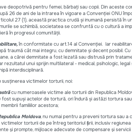
ave deopotrivă pentru femei, bărbaţi sau copii. Din aceste co
upă 26 de ani de la intrarea în vigoare a Convenţiei ONU împot
icolul 27 (1), această practica crudă şi inumană persistă în u
gimurile se schimbă, societatea se confruntă cu o cultură a impu
rieră în progresul comunității.
bilitare,
în conformitate cu art.14 al Convenției. Iar
reabilita
upă traumă cât mai integru, cu demnitate și decent posibil. Cu
ane, a cărei demnitate a fost lezată sau distrusă prin tratam
 rezultatul unui sprijin multilateral - medical, psihologic, legal ş
pă interdisciplinară.
susţinerea victimelor torturii, noi:
astră
cu numeroasele victime ale torturii din Republica Moldov
fost supuşi actelor de tortură, ori îndură și astăzi tortura sau
membrii familiilor acestora;
 Republica Moldova
, nu numai pentru a preveni tortura sau a
victimelor torturii de pe întreg teritoriul ţării, inclusiv regiunea
iente şi prompte, mijloace adecvate de compensare şi servicii