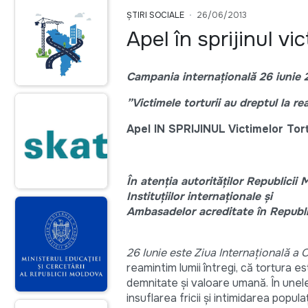
ȘTIRI SOCIALE
26/06/2013
Apel în sprijinul vic
Campania internațională 26 iunie 
”Victimele torturii au dreptul la re
Apel IN SPRIJINUL Victimelor Tort
În atenția autorităților Republicii
Instituțiilor internaționale și
Ambasadelor acreditate în Republ
26 Iunie este Ziua Internaţională a 
reamintim lumii întregi, că tortura e
demnitate şi valoare umană. În unele
insuflarea fricii şi intimidarea populaţ