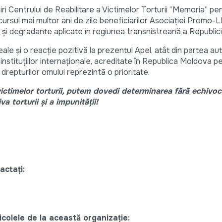
 Centrului de Reabilitare a Victimelor Torturii ”Memoria” pe
rsul mai multor ani de zile beneficiarilor Asociației Promo-L
e și degradante aplicate în regiunea transnistreană a Republic
le şi o reacţie pozitivă la prezentul Apel, atât din partea auto
 instituțiilor internaționale, acreditate în Republica Moldova 
drepturilor omului reprezintă o prioritate.
victimelor torturii, putem dovedi determinarea fără echivoc
 torturii şi a impunităţii!
actaţi:
colele de la această organizație: