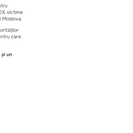
ntru
EX, victime
ii Moldova.
rităţilor
pentru care
 şi un