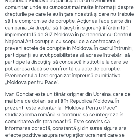
Republica Moldova au participat la un eveniment
comunitar, unde au cunoscut mai multe informații despre
drepturile pe care le au în țara noastră și care nu trebuie
să fie compromise de corupție. Acțiunea face parte din
campania „Ai dreptul să trăiești în siguranță #fărămită
”,
implementată de GIZ Moldova în parteneriat cu Centrul
Național Anticorupție, cu scopul de a contracara și
preveni actele de corupție în Moldova. În cadrul întrunirii,
participanții au avut posibilitatea să adrese întrebări, să
participe la discuții și să cunoască instituțiile la care se
pot adresa dacă se confruntă cu acte de corupție.
Evenimentul a fost organizat împreună cu inițiativa
„Moldova pentru Pace”.
Ivan Gonciar este un tânăr originar din Ucraina, care de
mai bine de doi ani se află în Republica Moldova. În
prezent, este voluntar la „Moldova Pentru Pace”,
studiază limba română și continuă să se integreze în
comunitatea din țara noastră. Este convins că
informarea corectă, constantă și din surse sigure are
efecte pozitive asupra refugiaților ucraineni care se