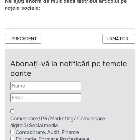
Ne ajuți enorm de mult dacă distribui articolul pe
rețele sociale:
ARTICOL PRECEDENT: SERVICII MEDICALE GRATUITE PENTRU
ARTICOLUL URM
PRECEDENT
URMĂTOR
Abonați-vă la notificări pe temele
dorite
Comunicare/PR/Marketing/ Comunicare
digitală/Social media
Contabilitate, Audit, Finante
Educatie, Formare Profesionala