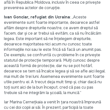
află în Republica Moldova, inclusiv în ceea ce privește
prevenirea actelor de corupție.
Ivan Gonciar, refugiat din Ucraina
: „Aceste
evenimente sunt foarte importante, deoarece astfel
aflăm despre drepturile noastre, ce avem dreptul să
facem, dar și ce ar trebui să evităm, ca să nu încălcăm
legea. Este important să ne înțelegem drepturile,
deoarece majoritatea nici acum nu cunosc toate
informațiile noi sau le este frică să facă un anumit pas.
De exemplu, se confruntă cu probleme în ce privește
statutul de protecție temporară. Mulți cunosc despre
această formă de protecție, dar nu se pot hotărî,
deoarece se tem să încalce legea și să se afle aici ilegal,
mai mult de trei luni. Asemenea evenimente sunt foarte
utile pentru ei. A trecut deja mult timp și, chiar dacă nu
toți sunt aici de la bun început, cred că pas cu pas
trebuie să ne integrăm la școală, la muncă.”
Iar Marina Cernețkaia a venit în țara noastră împreună
cu cei doi copii ai săi. În prezent, participă la toate