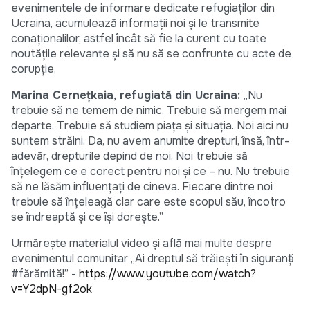
evenimentele de informare dedicate refugiaților din
Ucraina, acumulează informații noi și le transmite
conaționalilor, astfel încât să fie la curent cu toate
noutățile relevante și să nu să se confrunte cu acte de
corupție.
Marina Cernețkaia, refugiată din Ucraina:
„Nu
trebuie să ne temem de nimic. Trebuie să mergem mai
departe. Trebuie să studiem piața și situația. Noi aici nu
suntem străini. Da, nu avem anumite drepturi, însă, într-
adevăr, drepturile depind de noi. Noi trebuie să
înțelegem ce e corect pentru noi și ce – nu. Nu trebuie
să ne lăsăm influențați de cineva. Fiecare dintre noi
trebuie să înțeleagă clar care este scopul său, încotro
se îndreaptă și ce își dorește.”
Urmărește materialul video și află mai multe despre
evenimentul comunitar „Ai dreptul să trăiești în siguranță
#fărămită!” -
https://www.youtube.com/watch?
v=Y2dpN-gf2ok