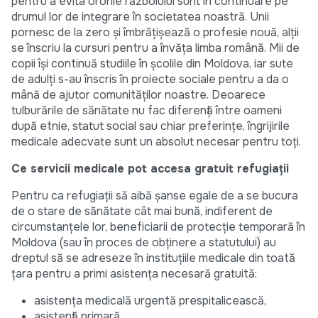
pentru a evita ororile războiului sunt în continuare pe
drumul lor de integrare în societatea noastră. Unii
pornesc de la zero și îmbrățișează o profesie nouă, alții
se înscriu la cursuri pentru a învăța limba română. Mii de
copii își continuă studiile în școlile din Moldova, iar sute
de adulți s-au înscris în proiecte sociale pentru a da o
mână de ajutor comunităților noastre. Deoarece
tulburările de sănătate nu fac diferență între oameni
după etnie, statut social sau chiar preferințe, îngrijirile
medicale adecvate sunt un absolut necesar pentru toți.
Ce servicii medicale pot accesa gratuit refugiații
Pentru ca refugiații să aibă șanse egale de a se bucura
de o stare de sănătate cât mai bună, indiferent de
circumstanțele lor, beneficiarii de protecție temporară în
Moldova (sau în proces de obținere a statutului) au
dreptul să se adreseze în instituțiile medicale din toată
țara pentru a primi asistența necesară gratuită:
asistența medicală urgentă prespitalicească,
asistență primară,