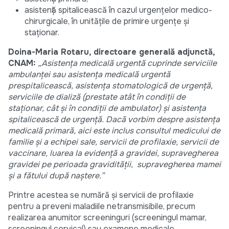
asistență spitalicească în cazul urgențelor medico-
chirurgicale, în unitățile de primire urgențe și
staționar.
Doina-Maria Rotaru, directoare generală adjunctă,
CNAM:
„Asistența medicală urgentă cuprinde serviciile
ambulanței sau asistența medicală urgentă
prespitalicească, asistența stomatologică de urgență,
serviciile de dializă (prestate atât în condiții de
staționar, cât și în condiții de ambulator) și asistența
spitalicească de urgență. Dacă vorbim despre asistența
medicală primară, aici este inclus consultul medicului de
familie și a echipei sale, servicii de profilaxie, servicii de
vaccinare, luarea la evidență a gravidei, supravegherea
gravidei pe perioada gravidității, supravegherea mamei
și a fătului după naștere.”
Printre acestea se numără și servicii de profilaxie
pentru a preveni maladiile netransmisibile, precum
realizarea anumitor screeninguri (screeningul mamar,
screeningul cervical) sau examene medicale