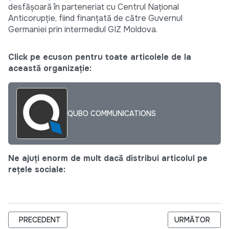
desfășoară în parteneriat cu Centrul Național
Anticorupție, fiind finanțată de către Guvernul
Germaniei prin intermediul GIZ Moldova.
Click pe ecuson pentru toate articolele de la
această organizație:
QUBO COMMUNICATIONS
Ne ajuți enorm de mult dacă distribui articolul pe
rețele sociale:
ARTICOL PRECEDENT: БЕСПЛАТНЫЕ МЕДИЦИНСКИЕ УСЛУГИ
ARTICOLUL URM
PRECEDENT
URMĂTOR