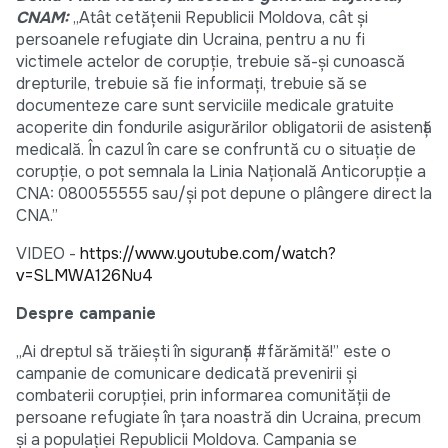
CNAM:
„Atât cetățenii Republicii Moldova, cât și
persoanele refugiate din Ucraina, pentru a nu fi
victimele actelor de corupție, trebuie să-și cunoască
drepturile, trebuie să fie informați, trebuie să se
documenteze care sunt serviciile medicale gratuite
acoperite din fondurile asigurărilor obligatorii de asistență
medicală. În cazul în care se confruntă cu o situație de
corupție, o pot semnala la Linia Națională Anticorupție a
CNA: 080055555 sau/și pot depune o plângere direct la
CNA.”
VIDEO -
https://www.youtube.com/watch?
v=SLMWA126Nu4
Despre campanie
„Ai dreptul să trăiești în siguranță #fărămită!” este o
campanie de comunicare dedicată prevenirii și
combaterii corupției, prin informarea comunității de
persoane refugiate în țara noastră din Ucraina, precum
și a populației Republicii Moldova. Campania se