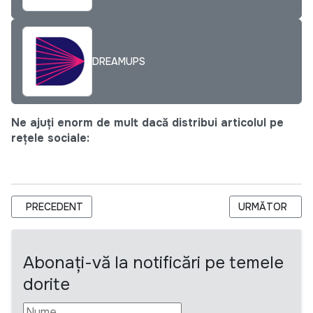
DREAMUPS
Ne ajuți enorm de mult dacă distribui articolul pe
rețele sociale:
ARTICOL PRECEDENT: STUDENȚII VOR AVEA ACCES LIBER ȘI
ARTICOLUL URM
PRECEDENT
URMĂTOR
Abonați-vă la notificări pe temele
dorite