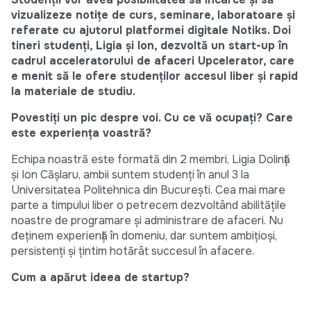
vizualizeze notițe de curs, seminare, laboratoare și
referate cu ajutorul platformei digitale Notiks. Doi
tineri studenți, Ligia și Ion, dezvoltă un start-up în
cadrul acceleratorului de afaceri Upcelerator, care
e menit să le ofere studenților accesul liber și rapid
la materiale de studiu.
Povestiți un pic despre voi. Cu ce vă ocupați? Care
este experiența voastră?
Echipa noastră este formată din 2 membri, Ligia Dolință
și Ion Cășlaru, ambii suntem studenți în anul 3 la
Universitatea Politehnica din București. Cea mai mare
parte a timpului liber o petrecem dezvoltând abilitățile
noastre de programare și administrare de afaceri. Nu
đeținem experiență în domeniu, dar suntem ambițioși,
persistenți și țintim hotărât succesul în afacere.
Cum a apărut ideea de startup?