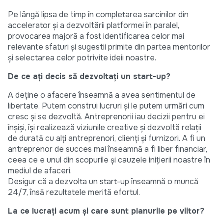
Pe lângă lipsa de timp în completarea sarcinilor din
accelerator și a dezvoltării platformei în paralel,
provocarea majoră a fost identificarea celor mai
relevante sfaturi și sugestii primite din partea mentorilor
și selectarea celor potrivite ideii noastre.
De ce ați decis să dezvoltați un start-up?
A deține o afacere înseamnă a avea sentimentul de
libertate. Putem construi lucruri și le putem urmări cum
cresc și se dezvoltă. Antreprenorii iau decizii pentru ei
înșiși, își realizează viziunile creative și dezvoltă relații
de durată cu alți antreprenori, clienți și furnizori. A fi un
antreprenor de succes mai înseamnă a fi liber financiar,
ceea ce e unul din scopurile și cauzele inițierii noastre în
mediul de afaceri.
Desigur că a dezvolta un start-up înseamnă o muncă
24/7, însă rezultatele merită efortul.
La ce lucrați acum și care sunt planurile pe viitor?