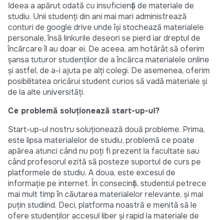
Ideea a apărut odată cu insuficiență de materiale de
studiu. Unii studenți din ani mai mari administrează
conturi de google drive unde își stochează materialele
personale, însă linkurile deseori se pierd iar dreptul de
încărcare îl au doar ei. De aceea, am hotărât să oferim
șansa tuturor studenților de a încărca materialele online
și astfel, de a-i ajuta pe alți colegi. De asemenea, oferim
posibilitatea oricărui student curios să vadă materiale și
de la alte universități.
Ce problemă soluționează start-up-ul?
Start-up-ul nostru soluționează două probleme. Prima,
este lipsa materialelor de studiu, problemă ce poate
apărea atunci când nu poți fi prezent la facultate sau
când profesorul ezită să posteze suportul de curs pe
platformele de studiu. A doua, este excesul de
informație pe internet. În consecință, studentul petrece
mai mult timp în căutarea materialelor relevante, și mai
puțin studiind. Deci, platforma noastră e menită să le
ofere studenților accesul liber și rapid la materiale de