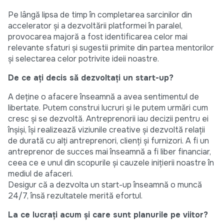
Pe lângă lipsa de timp în completarea sarcinilor din
accelerator și a dezvoltării platformei în paralel,
provocarea majoră a fost identificarea celor mai
relevante sfaturi și sugestii primite din partea mentorilor
și selectarea celor potrivite ideii noastre.
De ce ați decis să dezvoltați un start-up?
A deține o afacere înseamnă a avea sentimentul de
libertate. Putem construi lucruri și le putem urmări cum
cresc și se dezvoltă. Antreprenorii iau decizii pentru ei
înșiși, își realizează viziunile creative și dezvoltă relații
de durată cu alți antreprenori, clienți și furnizori. A fi un
antreprenor de succes mai înseamnă a fi liber financiar,
ceea ce e unul din scopurile și cauzele inițierii noastre în
mediul de afaceri.
Desigur că a dezvolta un start-up înseamnă o muncă
24/7, însă rezultatele merită efortul.
La ce lucrați acum și care sunt planurile pe viitor?