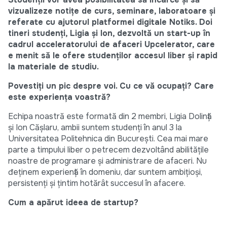
vizualizeze notițe de curs, seminare, laboratoare și
referate cu ajutorul platformei digitale Notiks. Doi
tineri studenți, Ligia și Ion, dezvoltă un start-up în
cadrul acceleratorului de afaceri Upcelerator, care
e menit să le ofere studenților accesul liber și rapid
la materiale de studiu.
Povestiți un pic despre voi. Cu ce vă ocupați? Care
este experiența voastră?
Echipa noastră este formată din 2 membri, Ligia Dolință
și Ion Cășlaru, ambii suntem studenți în anul 3 la
Universitatea Politehnica din București. Cea mai mare
parte a timpului liber o petrecem dezvoltând abilitățile
noastre de programare și administrare de afaceri. Nu
đeținem experiență în domeniu, dar suntem ambițioși,
persistenți și țintim hotărât succesul în afacere.
Cum a apărut ideea de startup?