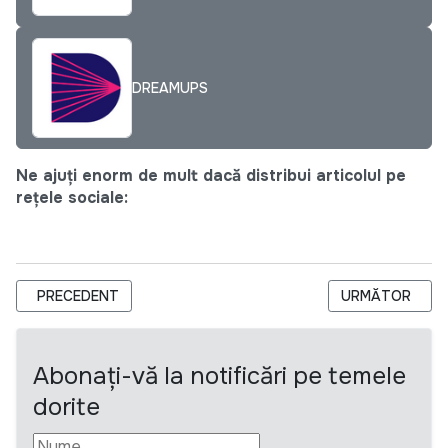
DREAMUPS
Ne ajuți enorm de mult dacă distribui articolul pe
rețele sociale:
ARTICOL PRECEDENT: STUDENȚII VOR AVEA ACCES LIBER ȘI
ARTICOLUL URM
PRECEDENT
URMĂTOR
Abonați-vă la notificări pe temele
dorite