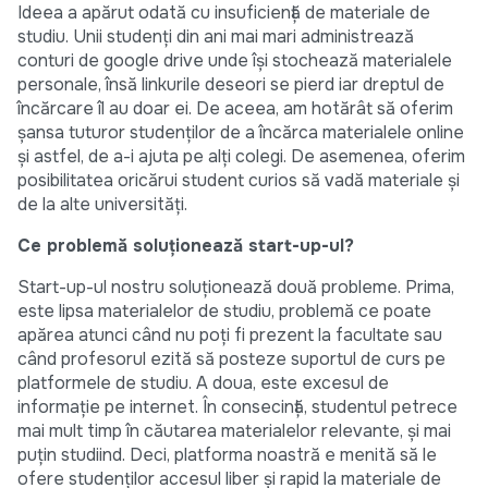
Ideea a apărut odată cu insuficiență de materiale de
studiu. Unii studenți din ani mai mari administrează
conturi de google drive unde își stochează materialele
personale, însă linkurile deseori se pierd iar dreptul de
încărcare îl au doar ei. De aceea, am hotărât să oferim
șansa tuturor studenților de a încărca materialele online
și astfel, de a-i ajuta pe alți colegi. De asemenea, oferim
posibilitatea oricărui student curios să vadă materiale și
de la alte universități.
Ce problemă soluționează start-up-ul?
Start-up-ul nostru soluționează două probleme. Prima,
este lipsa materialelor de studiu, problemă ce poate
apărea atunci când nu poți fi prezent la facultate sau
când profesorul ezită să posteze suportul de curs pe
platformele de studiu. A doua, este excesul de
informație pe internet. În consecință, studentul petrece
mai mult timp în căutarea materialelor relevante, și mai
puțin studiind. Deci, platforma noastră e menită să le
ofere studenților accesul liber și rapid la materiale de