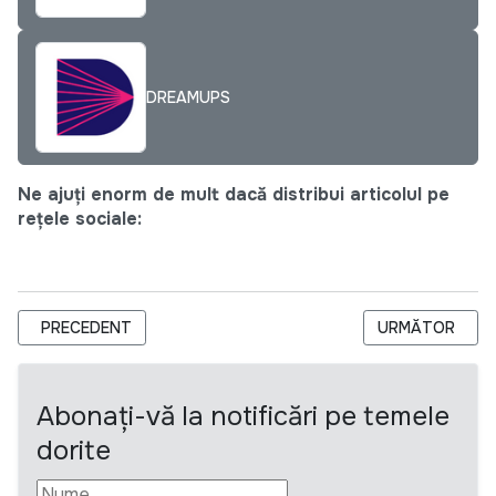
DREAMUPS
Ne ajuți enorm de mult dacă distribui articolul pe
rețele sociale:
ARTICOL PRECEDENT: STUDENȚII VOR AVEA ACCES LIBER ȘI
ARTICOLUL URM
PRECEDENT
URMĂTOR
Abonați-vă la notificări pe temele
dorite