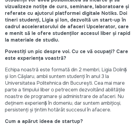
vizualizeze notițe de curs, seminare, laboratoare și
referate cu ajutorul platformei digitale Notiks. Doi
tineri studenți, Ligia și Ion, dezvoltă un start-up în
cadrul acceleratorului de afaceri Upcelerator, care
e menit să le ofere studenților accesul liber și rapid
la materiale de studiu.
Povestiți un pic despre voi. Cu ce vă ocupați? Care
este experiența voastră?
Echipa noastră este formată din 2 membri, Ligia Dolință
și Ion Cășlaru, ambii suntem studenți în anul 3 la
Universitatea Politehnica din București. Cea mai mare
parte a timpului liber o petrecem dezvoltând abilitățile
noastre de programare și administrare de afaceri. Nu
đeținem experiență în domeniu, dar suntem ambițioși,
persistenți și țintim hotărât succesul în afacere.
Cum a apărut ideea de startup?