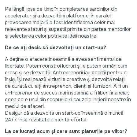
Pe lângă lipsa de timp în completarea sarcinilor din
accelerator și a dezvoltării platformei în paralel,
provocarea majoră a fost identificarea celor mai
relevante sfaturi și sugestii primite din partea mentorilor
și selectarea celor potrivite ideii noastre.
De ce ați decis să dezvoltați un start-up?
A deține o afacere înseamnă a avea sentimentul de
libertate. Putem construi lucruri și le putem urmări cum
cresc și se dezvoltă. Antreprenorii iau decizii pentru ei
înșiși, își realizează viziunile creative și dezvoltă relații
de durată cu alți antreprenori, clienți și furnizori. A fi un
antreprenor de succes mai înseamnă a fi liber financiar,
ceea ce e unul din scopurile și cauzele inițierii noastre în
mediul de afaceri.
Desigur că a dezvolta un start-up înseamnă o muncă
24/7, însă rezultatele merită efortul.
La ce lucrați acum și care sunt planurile pe viitor?