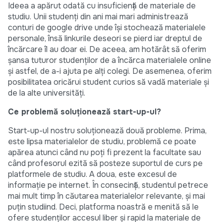
Ideea a apărut odată cu insuficiență de materiale de
studiu. Unii studenți din ani mai mari administrează
conturi de google drive unde își stochează materialele
personale, însă linkurile deseori se pierd iar dreptul de
încărcare îl au doar ei. De aceea, am hotărât să oferim
șansa tuturor studenților de a încărca materialele online
și astfel, de a-i ajuta pe alți colegi. De asemenea, oferim
posibilitatea oricărui student curios să vadă materiale și
de la alte universități.
Ce problemă soluționează start-up-ul?
Start-up-ul nostru soluționează două probleme. Prima,
este lipsa materialelor de studiu, problemă ce poate
apărea atunci când nu poți fi prezent la facultate sau
când profesorul ezită să posteze suportul de curs pe
platformele de studiu. A doua, este excesul de
informație pe internet. În consecință, studentul petrece
mai mult timp în căutarea materialelor relevante, și mai
puțin studiind. Deci, platforma noastră e menită să le
ofere studenților accesul liber și rapid la materiale de