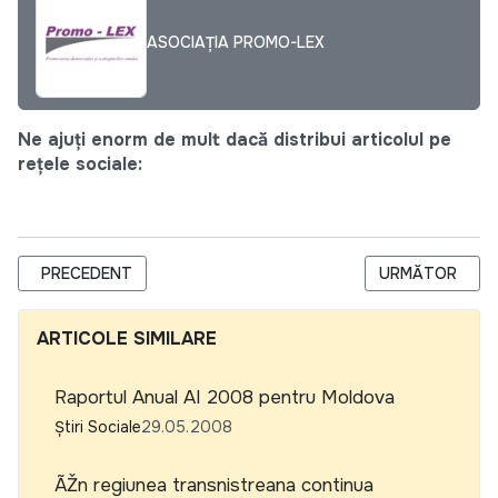
ASOCIAȚIA PROMO-LEX
Ne ajuți enorm de mult dacă distribui articolul pe
rețele sociale:
ARTICOL PRECEDENT: STAREA SOCIETATII CIVILE DIN REGI
ARTICOLUL URM
PRECEDENT
URMĂTOR
ARTICOLE SIMILARE
Raportul Anual AI 2008 pentru Moldova
Știri Sociale
29.05.2008
ÃŽn regiunea transnistreana continua