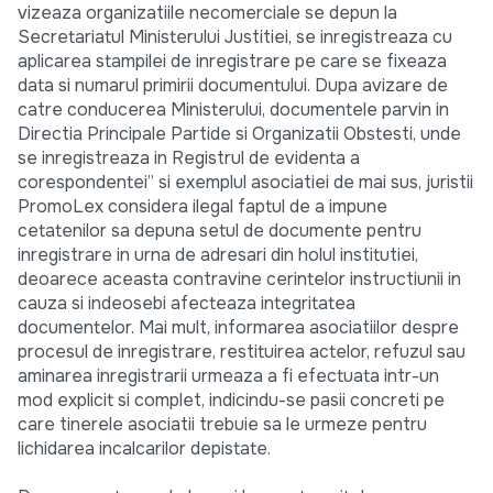
vizeaza organizatiile necomerciale se depun la
Secretariatul Ministerului Justitiei, se inregistreaza cu
aplicarea stampilei de inregistrare pe care se fixeaza
data si numarul primirii documentului. Dupa avizare de
catre conducerea Ministerului, documentele parvin in
Directia Principale Partide si Organizatii Obstesti, unde
se inregistreaza in Registrul de evidenta a
corespondentei” si exemplul asociatiei de mai sus, juristii
PromoLex considera ilegal faptul de a impune
cetatenilor sa depuna setul de documente pentru
inregistrare in urna de adresari din holul institutiei,
deoarece aceasta contravine cerintelor instructiunii in
cauza si indeosebi afecteaza integritatea
documentelor. Mai mult, informarea asociatiilor despre
procesul de inregistrare, restituirea actelor, refuzul sau
aminarea inregistrarii urmeaza a fi efectuata intr-un
mod explicit si complet, indicindu-se pasii concreti pe
care tinerele asociatii trebuie sa le urmeze pentru
lichidarea incalcarilor depistate.