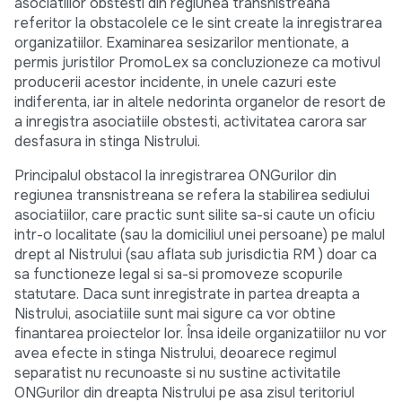
asociatiilor obstesti din regiunea transnistreana
referitor la obstacolele ce le sint create la inregistrarea
organizatiilor. Examinarea sesizarilor mentionate, a
permis juristilor PromoLex sa concluzioneze ca motivul
producerii acestor incidente, in unele cazuri este
indiferenta, iar in altele nedorinta organelor de resort de
a inregistra asociatiile obstesti, activitatea carora sar
desfasura in stinga Nistrului.
Principalul obstacol la inregistrarea ONGurilor din
regiunea transnistreana se refera la stabilirea sediului
asociatiilor, care practic sunt silite sa-si caute un oficiu
intr-o localitate (sau la domiciliul unei persoane) pe malul
drept al Nistrului (sau aflata sub jurisdictia RM ) doar ca
sa functioneze legal si sa-si promoveze scopurile
statutare. Daca sunt inregistrate in partea dreapta a
Nistrului, asociatiile sunt mai sigure ca vor obtine
finantarea proiectelor lor. Însa ideile organizatiilor nu vor
avea efecte in stinga Nistrului, deoarece regimul
separatist nu recunoaste si nu sustine activitatile
ONGurilor din dreapta Nistrului pe asa zisul teritoriul