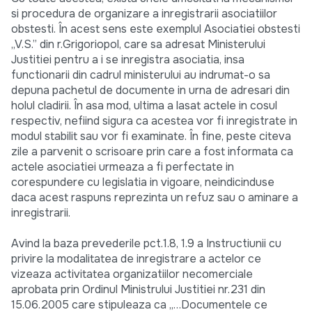
si procedura de organizare a inregistrarii asociatiilor
obstesti. În acest sens este exemplul Asociatiei obstesti
„V.S.” din r.Grigoriopol, care sa adresat Ministerului
Justitiei pentru a i se inregistra asociatia, insa
functionarii din cadrul ministerului au indrumat-o sa
depuna pachetul de documente in urna de adresari din
holul cladirii. În asa mod, ultima a lasat actele in cosul
respectiv, nefiind sigura ca acestea vor fi inregistrate in
modul stabilit sau vor fi examinate. În fine, peste citeva
zile a parvenit o scrisoare prin care a fost informata ca
actele asociatiei urmeaza a fi perfectate in
corespundere cu legislatia in vigoare, neindicinduse
daca acest raspuns reprezinta un refuz sau o aminare a
inregistrarii.
Avind la baza prevederile pct.1.8, 1.9 a Instructiunii cu
privire la modalitatea de inregistrare a actelor ce
vizeaza activitatea organizatiilor necomerciale
aprobata prin Ordinul Ministrului Justitiei nr.231 din
15.06.2005 care stipuleaza ca „…Documentele ce