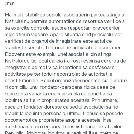
r.m.n.
Mai mult, stabilirea sediului asociatiei in partea stinga a
Nistrului nu permite autoritatilor de resort sa verifice si
sa exercite controlul asupra respectarii prevederilor
legislatiei in vigoare. Apare situatia cind principalul act
verificat de organul de inregistrare este actul ce
stabileste sediul si teritoriul de activitate a asociatiei.
Elocvent este exemplul unei asociatiei din stinga
Nistrului de tip local careia i-a fost respinsa cererea de
inregistrare pe motiv ca intentiona sa desfasoare
activitate pe teritoriul necontrolat de autoritatile
constitutionale. Sediul organizatiei necomerciale poate
fi domiciliul unui fondator-persoana fizica ceea ce
reprezinta varianta cea mai simpla cu conditia ca
locuinta sa fie in proprietatea acestuia. Prin urmare,
daca un fondator doreste ca sediul asociatiei sa fie
stabilit la locuinta personala, ultimul trebuie sa posede
documentul de proprietate asupra acesteia. Însa,
mentionam ca in regiunea transnistreana, cetatenilor
Republicii Moldova, locuitori ai regiunii, li se interzice