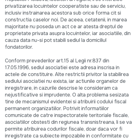
privatizarea locuintelor cooperatiste sau de serviciu,
inclusiv instrainarea acestora sub orice forma cit si
constructia caselor noi. De aceea, cetatenii, in marea
majoritate nu poseda un act ce ar atesta dreptul de
proprietate privata asupra locuintelor, iar asociatiile, din
cauza data nu-si pot stabili sediul la domiciliul
fondatorilor.
Conform prevederilor art.15 al Legii nr.837 din
17.05.1996, sediul asociatiei este adresa inscrisa in
actele de constituire. Alte restrictii privitor la stabilirea
sediului asociatiei nu exista, iar actiunile organelor de
inregistrare, in cazurile descrise le consideram ca
nejustificative si imprudente. O alta problema sesizata
tine de mecanismul evidentei si atribuirii codului fiscal
permanent organizatiilor. Potrivit informatiilor
comunicate de catre inspectoratele teritoriale fiscale,
asociatiilor obstesti din regiunea transnistreana, li se va
permite atribuirea codurilor fiscale, doar daca vor fi
inregistrate ca subiecte impozabile in conformitate cu