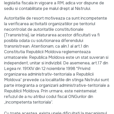
legislatia fiscala in vigoare a RM, adica vor dispune de
sediu si contabilitate pe malul drept al Nistrului.
Autoritatile de resort motiveaza ca sunt incompetente
la verificarea activitatii organizatiilor pe teritoriul
necontrolat de autoritatile constitutionale
(Transnistria), iar inlaturarea acestor dificultati va fi
posibila odata cu solutionarea diferendului
transnistrean. Atentionam, ca alin.1 al art.1 din
Constitutia Republicii Moldova reglementeaza
urmatoarele: Republica Moldova este un stat suveran si
independent, unitar si indivizibil. De asemenea, art.17 din
Legea nr. 191XIV din 12 noiembrie 1998 "Privind
organizarea administrativ-teritoriala a Republicii
Moldova” prevede ca localitatile din stinga Nistrului sunt
parte integranta a organizarii administrative-teritoriale a
Republicii Moldova. Prin urmare, este neintemeiat
refuzul de a nu atribui codul fiscal ONGurilor din
„incompetenta teritoriala”.
Cu toate acestea, exista unele dificultati la mecanismul