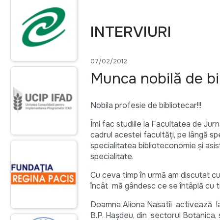
INTERVIURI
07/02/2012
Munca nobilă de bi
Nobila profesie de bibliotecar!!!
Îmi fac studiile la Facultatea de Jur
cadrul acestei facultăți, pe lângă spec
specialitatea biblioteconomie și asis
specialitate.
Cu ceva timp în urmă am discutat cu
încât mă gândesc ce se întâplă cu tin
Doamna Aliona Nasatîi activează la B
B.P. Hașdeu, din sectorul Botanica, 