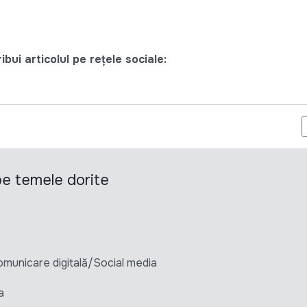
bui articolul pe rețele sociale:
 "ÎN VIITOR SPER SĂ FAC CEEA CE ÎMI PLACE ȘI SĂ FIU MULȚUM
 pe temele dorite
unicare digitală/Social media
a