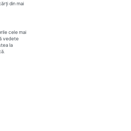
ărți din mai
rile cele mai
ină vedete
stea la
că.