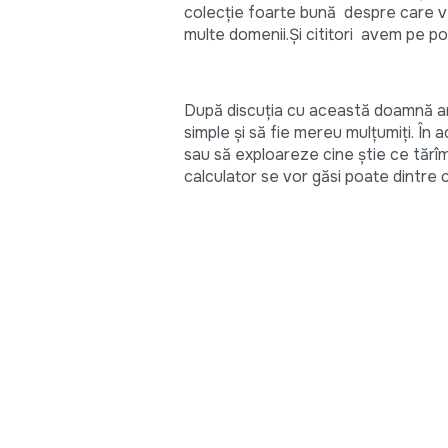
colecție foarte bună despre care v-a
multe domenii.Și cititori avem pe po
După discuția cu această doamnă am 
simple și să fie mereu mulțumiți. În 
sau să exploareze cine știe ce tărîmur
calculator se vor găsi poate dintre 