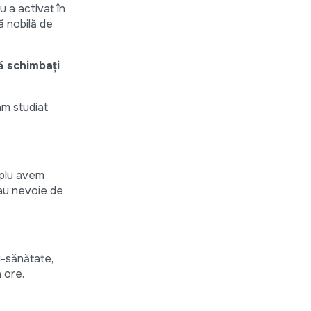
u a activat în
ă nobilă de
vă schimbați
am studiat
emplu avem
i au nevoie de
ii-sănătate,
a ore.