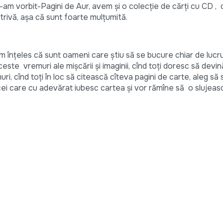
m vorbit-Pagini de Aur, avem și o colecție de cărți cu CD , c
trivă, așa că sunt foarte mulțumită.
înțeles că sunt oameni care știu să se bucure chiar de lucru
aceste vremuri ale mișcării și imaginii, cînd toți doresc să dev
i, cînd toți în loc să citească cîteva pagini de carte, aleg să 
cei care cu adevărat iubesc cartea și vor rămîne să o slujeas