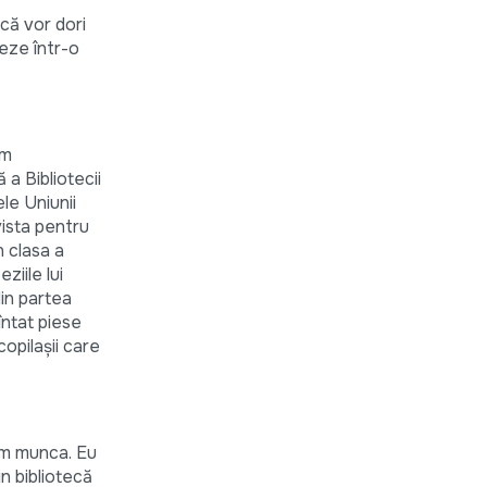
că vor dori
reze într-o
Am
a Bibliotecii
le Uniunii
vista pentru
n clasa a
iile lui
din partea
întat piese
copilașii care
em munca. Eu
n bibliotecă