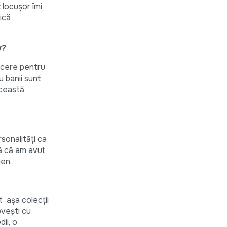
 locușor îmi
ică
v?
lăcere pentru
u banii sunt
această
rsonalități ca
tă că am avut
gen.
t așa colecții
ovești cu
ii, o