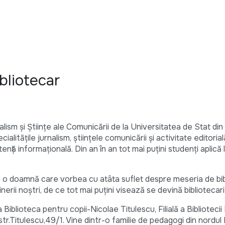
bliotecar
nalism și Științe ale Comunicării de la Universitatea de Stat di
ialitățile jurnalism, științele comunicării și activitate editorial
tență informațională. Din an în an tot mai puțini studenți aplică
 o doamnă care vorbea cu atâta suflet despre meseria de bib
erii noștri, de ce tot mai puțini visează se devină bibliotecari
iblioteca pentru copii-Nicolae Titulescu, Filială a Bibliotecii
str.Titulescu,49/1. Vine dintr-o familie de pedagogi din nordul