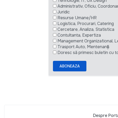
Tehnologie, IT, UX Design
Administrativ, Oficiu, Coordona
Juridic
Resurse Umane/HR
Logistica, Procurari, Catering
Cercetare, Analiza, Statistica
Contultanta, Expertiza
Management Organizational, L
Trasport Auto, Mentenanță
Doresc să primesc buletin cu to
ABONEAZA
Despre Port