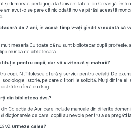
iat și dumneaei pedagogia la Universitatea Ion Creangă, însă n
re am avut-o se pare că niciodată nu va părăsi această munc
e.
otacară de 7 ani, în acest timp v-ați gîndit vreodată să 
e mult meseria.Cu toate că nu sunt bibliotecar după profesie, 
clipă munca de bibliotecară.
tituție pentru copii, dar vă vizitează și maturii?
ru copii, N .Titulescu oferă și servicii pentru ceilalți. De ex
, sociologie, istorie, pe care cititorii le solicită. Mulți dintre e
noastră le oferă cu drag.
rți din biblioteca dvs.?
ile din Colecția de Aur, care include manuale din diferite domen
e și dicționarele de care copiii au nevoie pentru a se pregăti l
e să vă urmeze calea?