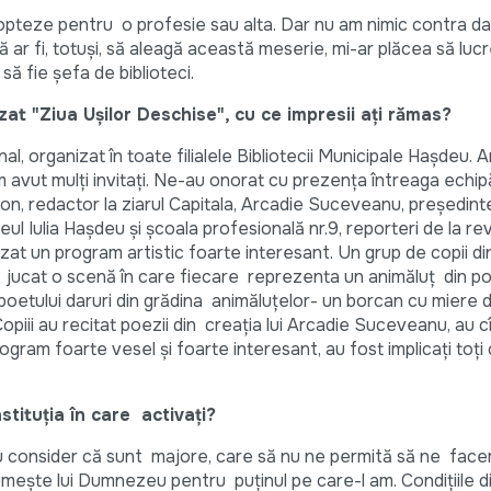
 opteze pentru o profesie sau alta. Dar nu am nimic contra da
 ar fi, totuși, să aleagă această meserie, mi-ar plăcea să luc
să fie șefa de biblioteci.
zat "Ziua Ușilor Deschise", cu ce impresii ați rămas?
l, organizat în toate filialele Bibliotecii Municipale Hașdeu. 
 avut mulți invitați. Ne-au onorat cu prezența întreaga echipă 
n, redactor la ziarul Capitala, Arcadie Suceveanu, președinte
iceul Iulia Hașdeu și școala profesională nr.9, reporteri de la re
nizat un program artistic foarte interesant. Un grup de copii di
jucat o scenă în care fiecare reprezenta un animăluț din poez
poetului daruri din grădina animăluțelor- un borcan cu miere 
 Copiii au recitat poezii din creația lui Arcadie Suceveanu, au c
gram foarte vesel și foarte interesant, au fost implicați toți 
tituția în care activați?
u consider că sunt majore, care să nu ne permită să ne fac
mește lui Dumnezeu pentru puținul pe care-l am. Condițiile di