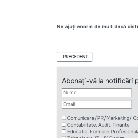
.
Ne ajuți enorm de mult dacă distri
ARTICOL PRECEDENT: VALERIA CHELE:
PRECEDENT
Abonați-vă la notificări
Comunicare/PR/Marketing/ Com
Contabilitate, Audit, Finante
Educatie, Formare Profesional