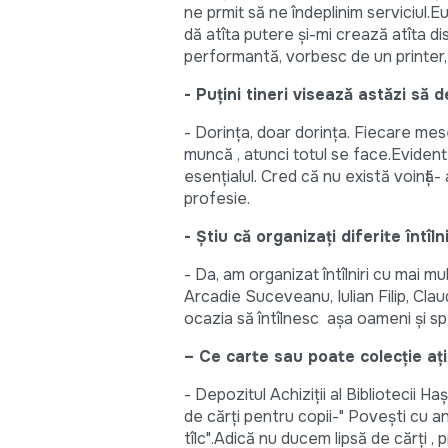
ne prmit să ne îndeplinim serviciul.E
dă atîta putere și-mi crează atîta d
performantă, vorbesc de un printer, x
- Puțini tineri visează astăzi să d
- Dorința, doar dorința. Fiecare mes
muncă , atunci totul se face.Evident c
esențialul. Cred că nu există voință
profesie.
- Știu că organizați diferite întîl
- Da, am organizat întîlniri cu mai m
Arcadie Suceveanu, Iulian Filip, Cla
ocazia să întîlnesc așa oameni și 
– Ce carte sau poate colecție ați 
- Depozitul Achiziții al Bibliotecii 
de cărți pentru copii-" Povești cu an
tîlc".Adică nu ducem lipsă de cărți ,