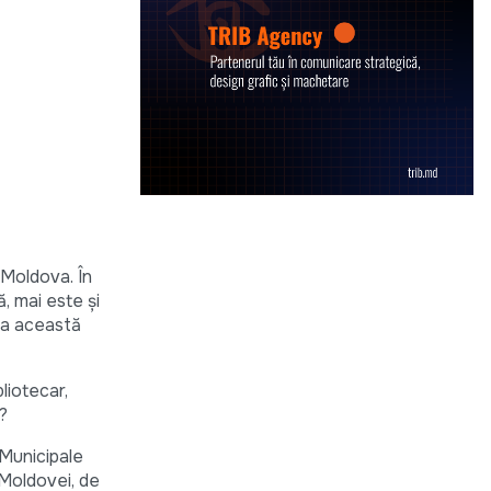
n Moldova. În
ă, mai este și
 la această
liotecar,
?
 Municipale
 Moldovei, de