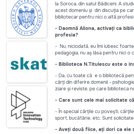
la Soroca, din satul Bădiceni. A stud
acest domeniu și din discuția pe ca
bibliotecar pentru nici o altă profesi
- Daomnă Aliona, activați ca bibli
profesia?
- Nu, niciodată, eu îmi iubesc foart
pedagogia, nu aș lăsa pentru nici o 
- Biblioteca N.Titulescu este o ins
- Da, cu toate că e o bibliotecă pent
cărți din diferire domenii - psihologie
ziare și reviste, pe care biblioteca 
- Care sunt cele mai solicitate că
- În special cărțile cu povești, cărț
sport, bucătărie, etc. Sunt solicitat
- Aveți două fiice, ați dori ca el