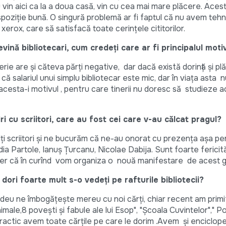
u vin aici ca la a doua casă, vin cu cea mai mare plăcere. Acest
ispoziție bună. O singură problemă ar fi faptul că nu avem tehn
erox, care să satisfacă toate cerințele cititorilor.
evină bibliotecari, cum credeți care ar fi principalul moti
erie are și căteva părți negative, dar dacă există dorință și p
ă salariul unui simplu bibliotecar este mic, dar în viața asta n
- acesta-i motivul , pentru care tinerii nu doresc să studieze 
niri cu scriitori, care au fost cei care v-au călcat pragul?
ulți scriitori și ne bucurăm că ne-au onorat cu prezența așa pe
udia Partole, Ianuș Țurcanu, Nicolae Dabija. Sunt foarte ferici
sper că în curînd vom organiza o nouă manifestare de acest 
dori foarte mult s-o vedeți pe rafturile bibliotecii?
Hașdeu ne îmbogățește mereu cu noi cărți, chiar recent am primi
imale,8 povești și fabule ale lui Esop", "Școala Cuvintelor"," P
 practic avem toate cărțile pe care le dorim .Avem și encicloped