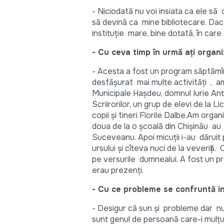
- Niciodată nu voi insiata ca ele să
să devină ca mine bibliotecare. Dacă
instituție mare, bine dotată, în care 
- Cu ceva timp în urmă ați organi
- Acesta a fost un program săptămîna
desfășurat mai multe activități , am
Municipale Hașdeu, domnul Iurie Anto
Scriirorilor, un grup de elevi de la L
copii și tineri Florile Dalbe.Am orga
doua de la o școală din Chișinău au 
Suceveanu. Apoi micuții i-au dăruit 
ursului și cîteva nuci de la veveriță.
pe versurile dumnealui. A fost un pro
erau prezenți.
- Cu ce probleme se confruntă ins
- Desigur că sun și probleme dar n
sunt genul de persoană care-i mulțu