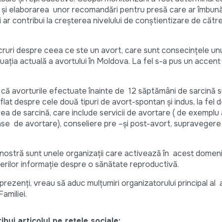
isă și elaborarea unor recomandări pentru presă care ar îmbun
ar contribui la creșterea nivelului de conștientizare de către
lucruri despre ceea ce ste un avort, care sunt consecințele un
tuația actuală a avortului în Moldova. La fel s-a pus un accent
 că avorturile efectuate înainte de 12 săptămâni de sarcină s
aflat despre cele două tipuri de avort-spontan și indus, la fel 
ea de sarcină, care include servicii de avortare ( de exemplu
se de avortare), conseliere pre –și post-avort, supravegere
 nostră sunt unele organizații care activează în acest domeni
erilor informație despre o sănătate reproductivă.
i prezenți, vreau să aduc mulțumiri organizatorului principal al
amiliei.
bui articolul pe rețele sociale: