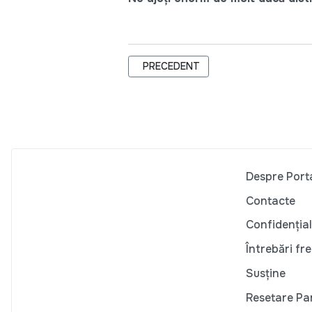
ARTICOL PRECEDENT: VLAD FILAT: "
PRECEDENT
Despre Port
Contacte
Confidențial
Întrebări fr
Susține
Resetare Pa