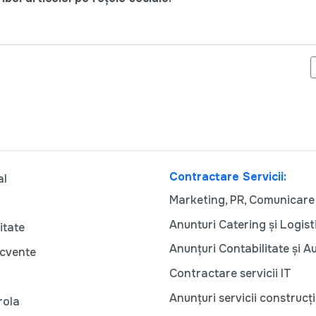
MĂ ANGAJEZ PLENAR SĂ PROMOVEZ TINERELE FEMEI ÎN POLITICA
Contractare Servicii:
al
Marketing, PR, Comunicare
Anunturi Catering și Logist
itate
Anunțuri Contabilitate și A
ecvente
Contractare servicii IT
Anunțuri servicii construcți
rola