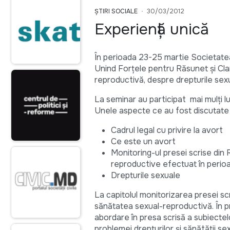
ȘTIRI SOCIALE
30/03/2012
Experiență unică
În perioada 23-25 martie Societatea
Unind Forțele pentru Răsunet și Clar
reproductivă, despre drepturile sex
La seminar au participat mai mulți luc
Unele aspecte ce au fost discutate
Cadrul legal cu privire la avort
Ce este un avort
Monitoring-ul presei scrise din 
reproductive efectuat în perioa
Drepturile sexuale
La capitolul monitorizarea presei sc
sănătatea sexual-reproductivă. În 
abordare în presa scrisă a subiectel
problemei drepturilor și sănătății s