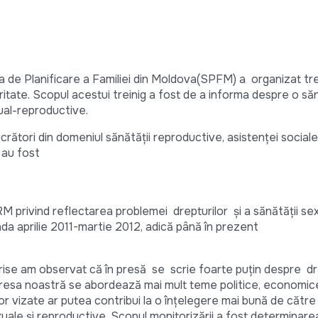
 de Planificare a Familiei din Moldova(SPFM) a organizat trei
itate. Scopul acestui treinig a fost de a informa despre o să
ual-reproductive.
rători din domeniul sănătății reproductive, asistenței sociale ș
 au fost
RM privind reflectarea problemei drepturilor și a sănătății se
da aprilie 2011-martie 2012, adică până în prezent
rise am observat că în presă se scrie foarte puțin despre dre
presa noastră se abordează mai mult teme politice, economic
or vizate ar putea contribui la o înțelegere mai bună de către
exuale și reproductive. Scopul monitorizării a fost determinar