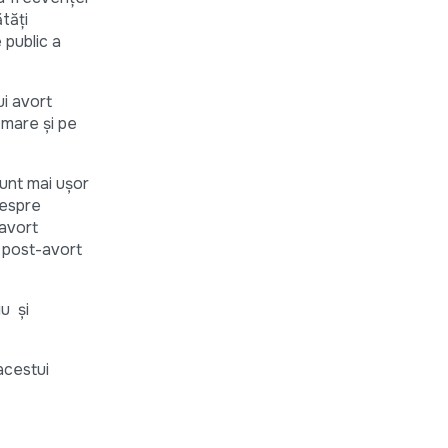
ătăți
 public a
ui avort
 mare și pe
unt mai ușor
despre
 avort
 post-avort
u și
 acestui