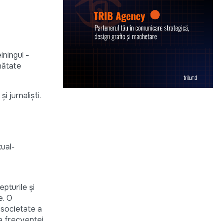
ningul -
nătate
i jurnaliști.
xual-
pturile și
e. O
 societate a
ea frecvenței