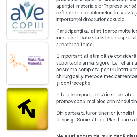
apariției materialelor în presa scr
reflectarea problemelor în cauză și 
importanței drepturior sexuale.
Participanții au aflat foarte multe 
inccorect, date statistice despre si
sănătatea femeii.
E important să știm că se consideră
suportabile și mai sigure. La fel am 
asistența completă pentru întrruper
chirurgical și metode medicamentoa
și contracepție.
E foarte important că în societatea
promovează mai ales prin rândul tin
Din partea tuturor tinerilor jurnalișt
treining- Societății de Planificare a F
Ne ajuți enorm de mult dacă distri