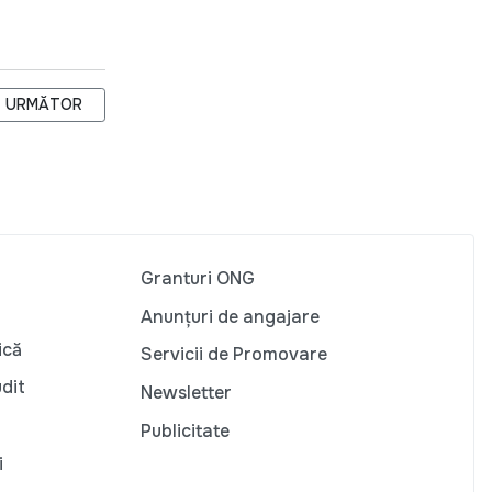
 REPUBLICII MOLDOVA"
ARTICOLUL URMĂTOR: ATELIERUL DE LUCRU CU CADRELE DIDAC
URMĂTOR
Granturi ONG
Anunțuri de angajare
ică
Servicii de Promovare
udit
Newsletter
Publicitate
i