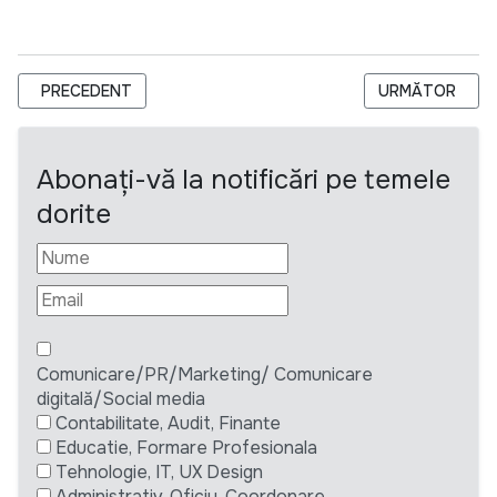
ARTICOL PRECEDENT: APEL DE CONCURS PENTRU DEZVOLTAREA
ARTICOLUL URM
PRECEDENT
URMĂTOR
Abonați-vă la notificări pe temele
dorite
Comunicare/PR/Marketing/ Comunicare
digitală/Social media
Contabilitate, Audit, Finante
Educatie, Formare Profesionala
Tehnologie, IT, UX Design
Administrativ, Oficiu, Coordonare