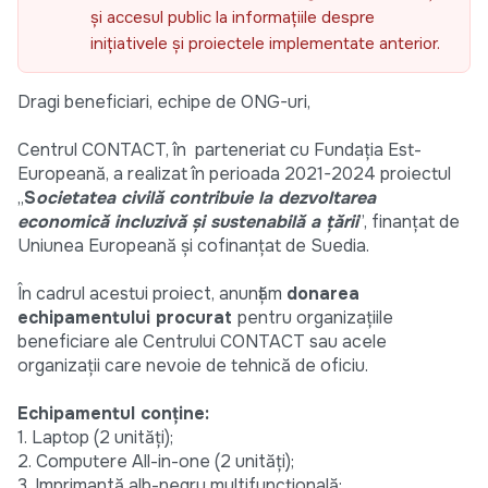
și accesul public la informațiile despre
inițiativele și proiectele implementate anterior.
Dragi beneficiari, echipe de ONG-uri,
Centrul CONTACT, în parteneriat cu Fundația Est-
Europeană, a realizat în perioada 2021-2024 proiectul
„
S
ocietatea civilă contribuie la dezvoltarea
economică incluzivă și sustenabilă a țării
”, finanțat de
Uniunea Europeană și cofinanțat de Suedia.
În cadrul acestui proiect, anunțăm
donarea
echipamentului procurat
pentru organizațiile
beneficiare ale Centrului CONTACT sau acele
organizații care nevoie de tehnică de oficiu.
Echipamentul conține:
1. Laptop (2 unități);
2. Computere All-in-one (2 unități);
3. Imprimantă alb-negru multifuncțională;