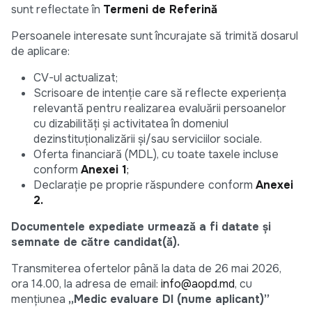
sunt reflectate în
Termeni de Referință
Persoanele interesate sunt încurajate să trimită dosarul
de aplicare:
CV-ul actualizat;
Scrisoare de intenție care să reflecte experiența
relevantă pentru realizarea evaluării persoanelor
cu dizabilități și activitatea în domeniul
dezinstituționalizării și/sau serviciilor sociale.
Oferta financiară (MDL), cu toate taxele incluse
conform
Anexei 1
;
Declarație pe proprie răspundere
conform
Anexei
2.
Documentele expediate urmează a fi datate și
semnate de către candidat(ă).
Transmiterea ofertelor până la data de 26 mai 2026,
ora 14.00, la adresa de email:
info@aopd.md
, cu
mențiunea
„Medic evaluare DI (nume aplicant)”