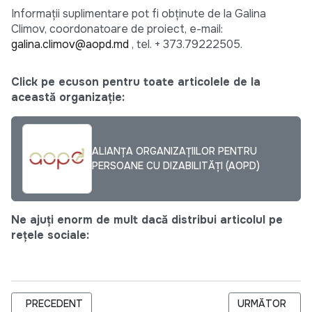
Informații suplimentare pot fi obținute de la Galina
Climov, coordonatoare de proiect, e-mail:
galina.climov@aopd.md
, tel. + 373.79222505.
Click pe ecuson pentru toate articolele de la
această organizație:
ALIANȚA ORGANIZAȚIILOR PENTRU
PERSOANE CU DIZABILITĂȚI (AOPD)
Ne ajuți enorm de mult dacă distribui articolul pe
rețele sociale:
ARTICOL PRECEDENT: EXPERTISE FRANCE - SERVICII DE CO
ARTICOLUL URM
PRECEDENT
URMĂTOR