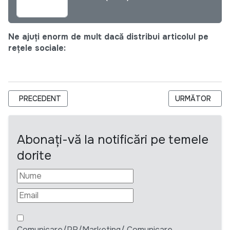
Ne ajuți enorm de mult dacă distribui articolul pe
rețele sociale:
ARTICOL PRECEDENT: IP CENTRUL NAȚIONAL PENTRU ENERGI
ARTICOLUL UR
PRECEDENT
URMĂTOR
Abonați-vă la notificări pe temele
dorite
Comunicare/PR/Marketing/ Comunicare