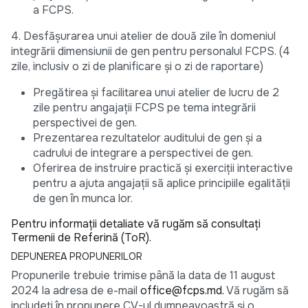
a FCPS.
4. Desfășurarea unui atelier de două zile în domeniul
integrării dimensiunii de gen pentru personalul FCPS. (4
zile, inclusiv o zi de planificare și o zi de raportare)
Pregătirea și facilitarea unui atelier de lucru de 2
zile pentru angajații FCPS pe tema integrării
perspectivei de gen.
Prezentarea rezultatelor auditului de gen și a
cadrului de integrare a perspectivei de gen.
Oferirea de instruire practică și exerciții interactive
pentru a ajuta angajații să aplice principiile egalității
de gen în munca lor.
Pentru informații detaliate vă rugăm să consultați
Termenii de Referință (ToR).
DEPUNEREA PROPUNERILOR
Propunerile trebuie trimise până la data de 11 august
2024 la adresa de e-mail
office@fcps.md.
Vă rugăm să
includeți în propunere CV-ul dumneavoastră și o