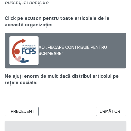
punctaj de detașare.
Click pe ecuson pentru toate articolele de la
această organizație:
AO „FIECARE CONTRIBUIE PENTRU
SCHIMBARE”
Ne ajuți enorm de mult dacă distribui articolul pe
rețele sociale:
ARTICOL PRECEDENT: CARITAS MOLDOVA IS HIRING A PROJ
ARTICOLUL UR
PRECEDENT
URMĂTOR