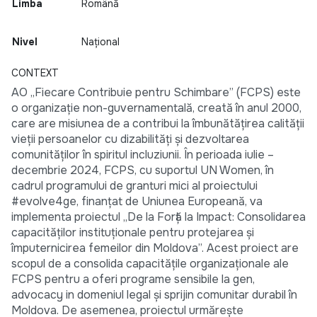
Limba
Română
Nivel
Național
CONTEXT
AO „Fiecare Contribuie pentru Schimbare” (FCPS) este
o organizație non-guvernamentală, creată în anul 2000,
care are misiunea de a contribui la îmbunătățirea calității
vieții persoanelor cu dizabilități și dezvoltarea
comunităților în spiritul incluziunii. În perioada iulie –
decembrie 2024, FCPS, cu suportul UN Women, în
cadrul programului de granturi mici al proiectului
#evolve4ge, finanțat de Uniunea Europeană, va
implementa proiectul „De la Forță la Impact: Consolidarea
capacităților instituționale pentru protejarea și
împuternicirea femeilor din Moldova”. Acest proiect are
scopul de a consolida capacitățile organizaționale ale
FCPS pentru a oferi programe sensibile la gen,
advocacy in domeniul legal și sprijin comunitar durabil în
Moldova. De asemenea, proiectul urmărește