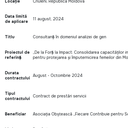
Locație
Criuleni, Republica Moldova
Data limită
11 august, 2024
de aplicare
Titlu
Consultanță în domeniul analizei de gen
Proiectul de
„De la Forță la Impact: Consolidarea capacităților i
referință
pentru protejarea și împuternicirea femeilor din M
Durata
August - Octombrie 2024
contractului
Tipul
Contract de prestări servicii
contractului
Beneficiar
Asociația Obștească „Fiecare Contribuie pentru 