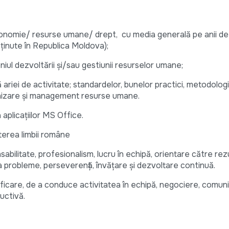
conomie/ resurse umane/ drept, cu media generală pe anii de 
obținute în Republica Moldova);
iul dezvoltării și/sau gestiunii resurselor umane;
riei de activitate; standardelor, bunelor practici, metodologii
ganizare și management resurse umane.
plicațiilor MS Office.
terea limbii române
bilitate, profesionalism, lucru în echipă, orientare către rezu
va probleme, perseverență, învățare și dezvoltare continuă.
nificare, de a conduce activitatea în echipă, negociere, comun
uctivă.