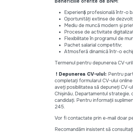
Beneficiile oferite de BNM
:
Experiență profesională într-o 
Oportunități extinse de dezvolta
Mediu de muncă modern și prie
Procese de activitate digitaliza
Flexibilitate în programul de mu
Pachet salarial competitiv;
Atmosferă dinamică într-o echip
Termenul pentru depunerea CV-uril
! Depunerea CV-ului:
Pentru part
completaţi formularul CV-ului onlin
aveți posibilitatea să depuneți CV-ul 
Chişinău, Departamentul strategie, o
candidaţi. Pentru informații suplim
245.
Vor fi contactate prin e-mail doar p
Recomandăm insistent să consultaţi bi