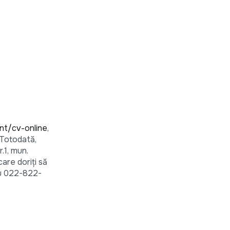
nt/cv-online
,
 Totodată,
.1, mun.
are doriţi să
au 022-822-