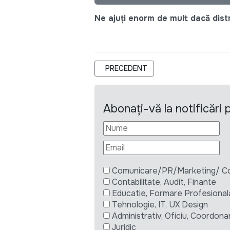
Ne ajuți enorm de mult dacă distri
ARTICOL PRECEDENT: INDIVIDUAL 
PRECEDENT
Abonați-vă la notificări
Comunicare/PR/Marketing/ Com
Contabilitate, Audit, Finante
Educatie, Formare Profesional
Tehnologie, IT, UX Design
Administrativ, Oficiu, Coordona
Juridic