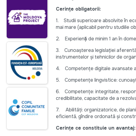
Cerințe obligatorii:
1. Studii superioare absolvite în e
mai mare (aplicabil pentru studiile 
2. Experienţă de minim 1 an în domen
3. Cunoașterea legislației aferentă a
instrumentelor și tehnicilor de or
4. Competențe digitale avansate a a
5. Competențe lingvistice: cunoaș
6. Competențe: integritate, responsa
credibilitate, capacitate de a rezol
7. Abilități: organizatorice, de pla
eficientă, gîndire ordonată și constr
Cerințe ce constituie un avantaj: