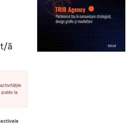
t/ă
activitățile
public la
iectivele