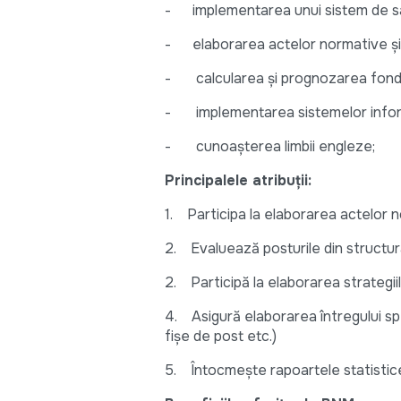
- implementarea unui sistem de sala
- elaborarea actelor normative și m
- calcularea și prognozarea fondul
- implementarea sistemelor inform
- cunoașterea limbii engleze;
Principalele atribuții:
1. Participa la elaborarea actelor
2. Evaluează posturile din structu
2. Participă la elaborarea strategiilo
4. Asigură elaborarea întregului sp
fișe de post etc.)
5. Întocmește rapoartele statistic