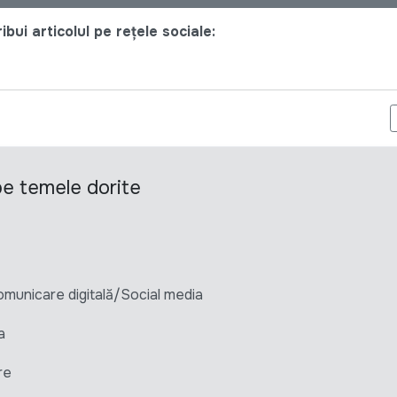
bui articolul pe rețele sociale:
CONSULTANT FOR ASSISTANCE OF THE MINISTRY OF EDUCATION 
 pe temele dorite
unicare digitală/Social media
a
re