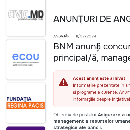
ANUNȚURI DE AN
ANGAJĂRI
11/07/2024
BNM anunță concur
principal/ă, mana
Acest anunț este arhivat.
Informațiile prezentate în ar
și programele curente. Anunțu
informațiile despre inițiativ
Obiectivele postului:
Asigurare a un
management a resurselor umane, sa
strategice ale băncii.