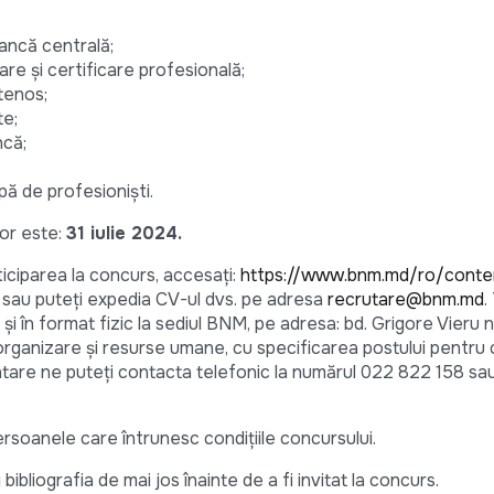
bancă centrală;
re și certificare profesională;
tenos;
te;
ncă;
ă de profesioniști.
or este:
31 iulie 2024.
iciparea la concurs, accesaţi:
https://www.bnm.md/ro/conte
e sau puteţi expedia CV-ul dvs. pe adresa
recrutare@bnm.md
.
și în format fizic la sediul BNM, pe adresa: bd. Grigore Vieru nr
rganizare şi resurse umane, cu specificarea postului pentru c
entare ne puteți contacta telefonic la numărul 022 822 158 s
ersoanele care întrunesc condiţiile concursului.
bliografia de mai jos înainte de a fi invitat la concurs.