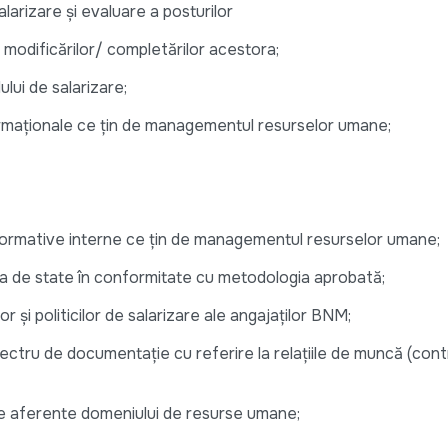
rizare și evaluare a posturilor
odificărilor/ completărilor acestora;
ui de salarizare;
aţionale ce ţin de managementul resurselor umane;
 normative interne ce țin de managementul resurselor umane;
ra de state în conformitate cu metodologia aprobată;
r și politicilor de salarizare ale angajaților BNM;
ectru de documentație cu referire la relațiile de muncă (cont
e aferente domeniului de resurse umane;