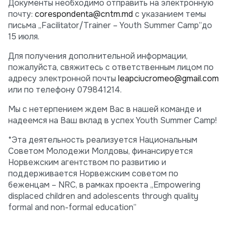
Документы необходимо отправить на электронную
почту:
corespondenta@cntm.md
с указанием темы
письма „Facilitator/Trainer – Youth Summer Camp”до
15 июля.
Для получения дополнительной информации,
пожалуйста, свяжитесь с ответственным лицом по
адресу электронной почты
leapciucromeo@gmail.com
или по телефону 079841214.
Мы с нетерпением ждем Вас в нашей команде и
надеемся на Ваш вклад в успех Youth Summer Camp!
*Эта деятельность реализуется Национальным
Советом Молодежи Молдовы, финансируется
Норвежским агентством по развитию и
поддерживается Норвежским советом по
беженцам – NRC, в рамках проекта „Empowering
displaced children and adolescents through quality
formal and non-formal education”