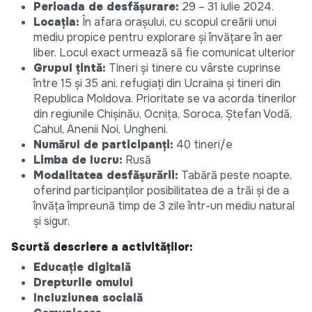
Perioada de desfășurare:
29 – 31 iulie 2024.
Locația:
În afara orașului, cu scopul creării unui
mediu propice pentru explorare și învățare în aer
liber. Locul exact urmează să fie comunicat ulterior
Grupul țintă:
Tineri și tinere cu vârste cuprinse
între 15 și 35 ani, refugiați din Ucraina și tineri din
Republica Moldova. Prioritate se va acorda tinerilor
din regiunile Chișinău, Ocnița, Soroca, Ștefan Vodă,
Cahul, Anenii Noi, Ungheni.
Numărul de participanți:
40 tineri/e
Limba de lucru:
Rusă
Modalitatea desfășurării:
Tabără peste noapte,
oferind participanților posibilitatea de a trăi și de a
învăța împreună timp de 3 zile într-un mediu natural
și sigur.
Scurtă descriere a activităților:
Educație digitală
Drepturile omului
Incluziunea socială