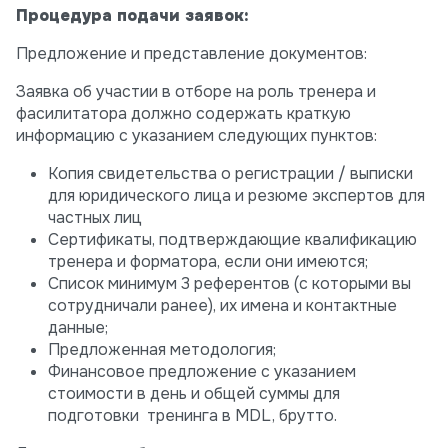
Процедура подачи заявок:
Предложение и представление документов:
Заявка об участии в отборе на роль тренера и
фасилитатора должно содержать краткую
информацию с указанием следующих пунктов:
Копия свидетельства о регистрации / выписки
для юридического лица и резюме экспертов для
частных лиц
Сертификаты, подтверждающие квалификацию
тренера и форматора, если они имеются;
Список минимум 3 референтов (с которыми вы
сотрудничали ранее), их имена и контактные
данные;
Предложенная методология;
Финансовое предложение с указанием
стоимости в день и общей суммы для
подготовки тренинга в MDL, брутто.