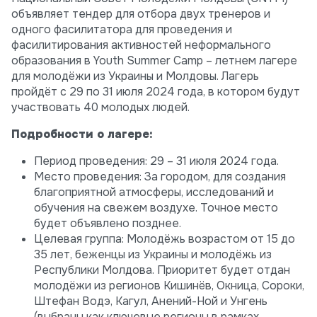
объявляет тендер для отбора двух тренеров и
одного фасилитатора для проведения и
фасилитирования активностей неформального
образования в Youth Summer Camp – летнем лагере
для молодёжи из Украины и Молдовы. Лагерь
пройдёт с 29 по 31 июля 2024 года, в котором будут
участвовать 40 молодых людей.
Подробности о лагере:
Период проведения: 29 – 31 июля 2024 года.
Место проведения: За городом, для создания
благоприятной атмосферы, исследований и
обучения на свежем воздухе. Точное место
будет объявлено позднее.
Целевая группа: Молодёжь возрастом от 15 до
35 лет, беженцы из Украины и молодёжь из
Республики Молдова. Приоритет будет отдан
молодёжи из регионов Кишинёв, Окница, Сороки,
Штефан Водэ, Кагул, Анений-Ной и Унгень
(выбраны как ключевые регионы в рамках