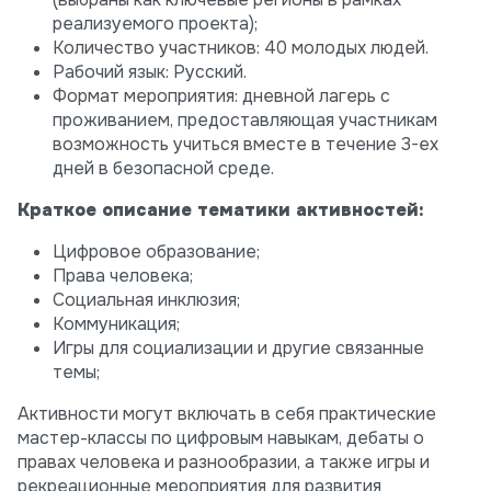
реализуемого проекта);
Количество участников: 40 молодых людей.
Рабочий язык: Русский.
Формат мероприятия: дневной лагерь с
проживанием, предоставляющая участникам
возможность учиться вместе в течение 3-ех
дней в безопасной среде.
Краткое описание тематики активностей:
Цифровое образование;
Права человека;
Социальная инклюзия;
Коммуникация;
Игры для социализации и другие связанные
темы;
Активности могут включать в себя практические
мастер-классы по цифровым навыкам, дебаты о
правах человека и разнообразии, а также игры и
рекреационные мероприятия для развития