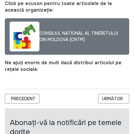
Click pe ecuson pentru toate articolele de la
această organizație:
CONSILIUL NATIONAL AL TINERETULUI
DIN MOLDOVA (CNTM)
Ne ajuți enorm de mult dacă distribui articolul pe
rețele sociale:
ARTICOL PRECEDENT: BNM ANUNȚĂ CONCURS PENTRU POSTUL
ARTICOLUL URM
PRECEDENT
URMĂTOR
Abonați-vă la notificări pe temele
dorite