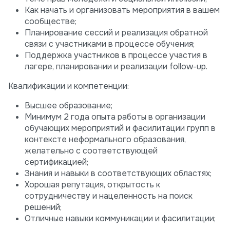
Как начать и организовать мероприятия в вашем
сообществе;
Планирование сессий и реализация обратной
связи с участниками в процессе обучения;
Поддержка участников в процессе участия в
лагере, планировании и реализации follow-up.
Квалификации и компетенции:
Высшее образование;
Минимум 2 года опыта работы в организации
обучающих мероприятий и фасилитации групп в
контексте неформального образования,
желательно с соответствующей
сертификацией;
Знания и навыки в соответствующих областях;
Хорошая репутация, открытость к
сотрудничеству и нацеленность на поиск
решений;
Отличные навыки коммуникации и фасилитации;