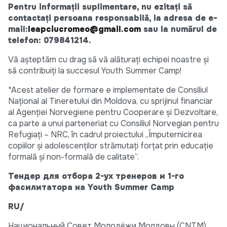
Pentru informații suplimentare, nu ezitați să
contactați persoana responsabilă, la adresa de e-
mail:
leapciucromeo@gmail.com
sau la numărul de
telefon:
079841214
.
Vă așteptăm cu drag să vă alăturați echipei noastre și
să contribuiți la succesul Youth Summer Camp!
*Acest atelier de formare e implementate de Consiliul
Național al Tineretului din Moldova, cu sprijinul financiar
al Agenției Norvegiene pentru Cooperare și Dezvoltare,
ca parte a unui parteneriat cu Consiliul Norvegian pentru
Refugiați – NRC, în cadrul proiectului „Împuternicirea
copiilor și adolescenților strămutați forțat prin educație
formală și non-formală de calitate”.
Тендер для отбора 2-ух тренеров и 1-го
фасилитатора на Youth Summer Camp
RU/
Национальный Совет Молодёжи Молдовы (CNTM)