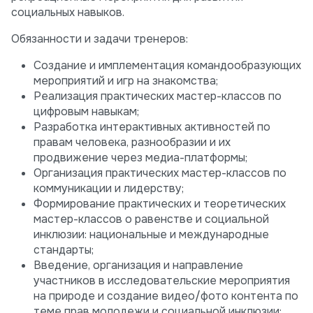
социальных навыков.
Обязанности и задачи тренеров:
Создание и имплементация командообразующих
мероприятий и игр на знакомства;
Реализация практических мастер-классов по
цифровым навыкам;
Разработка интерактивных активностей по
правам человека, разнообразии и их
продвижение через медиа-платформы;
Организация практических мастер-классов по
коммуникации и лидерству;
Формирование практических и теоретических
мастер-классов о равенстве и социальной
инклюзии: национальные и международные
стандарты;
Введение, организация и направление
участников в исследовательские мероприятия
на природе и создание видео/фото контента по
теме прав молодежи и социальной инклюзии;