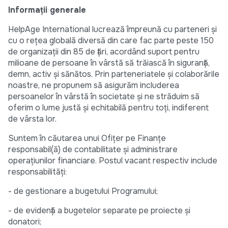
Informații generale
HelpAge International lucrează împreună cu parteneri și
cu o rețea globală diversă din care fac parte peste 150
de organizații din 85 de țări, acordând suport pentru
milioane de persoane în vârstă să trăiască în siguranță,
demn, activ și sănătos. Prin parteneriatele și colaborările
noastre, ne propunem să asigurăm includerea
persoanelor în vârstă în societate și ne străduim să
oferim o lume justă și echitabilă pentru toți, indiferent
de vârsta lor.
Suntem în căutarea unui Ofițer pe Finanțe
responsabil(ă) de contabilitate și administrare
operațiunilor financiare. Postul vacant respectiv include
responsabilități:
- de gestionare a bugetului Programului;
- de evidență a bugetelor separate pe proiecte și
donatori;