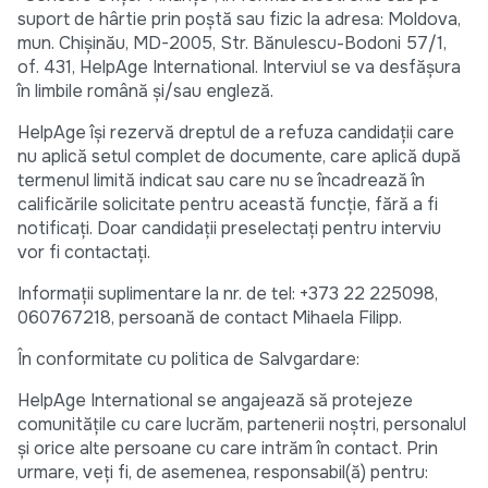
suport de hârtie prin poștă sau fizic la adresa: Moldova,
mun. Chișinău, MD-2005, Str. Bănulescu-Bodoni 57/1,
of. 431, HelpAge International. Interviul se va desfășura
în limbile română și/sau engleză.
HelpAge își rezervă dreptul de a refuza candidații care
nu aplică setul complet de documente, care aplică după
termenul limită indicat sau care nu se încadrează în
calificările solicitate pentru această funcție, fără a fi
notificați. Doar candidații preselectați pentru interviu
vor fi contactați.
Informații suplimentare la nr. de tel: +373 22 225098,
060767218, persoană de contact Mihaela Filipp.
În conformitate cu politica de Salvgardare:
HelpAge International se angajează să protejeze
comunitățile cu care lucrăm, partenerii noștri, personalul
și orice alte persoane cu care intrăm în contact. Prin
urmare, veți fi, de asemenea, responsabil(ă) pentru: