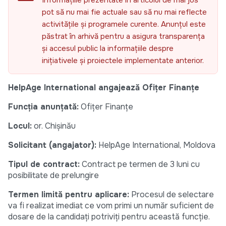
Informațiile prezentate în articolul de mai jos
pot să nu mai fie actuale sau să nu mai reflecte
activitățile și programele curente. Anunțul este
păstrat în arhivă pentru a asigura transparența
și accesul public la informațiile despre
inițiativele și proiectele implementate anterior.
HelpAge International angajează Ofițer Finanțe
Funcția anunțată:
Ofițer Finanțe
Locul:
or. Chișinău
Solicitant (angajator):
HelpAge International, Moldova
Tipul de contract:
Contract pe termen de 3 luni cu
posibilitate de prelungire
Termen limită pentru aplicare:
Procesul de selectare
va fi realizat imediat ce vom primi un număr suficient de
dosare de la candidați potriviți pentru această funcție.