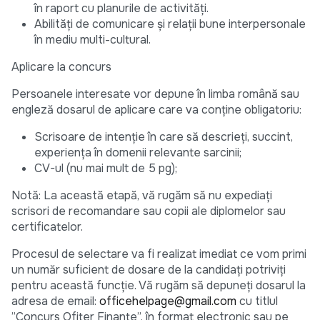
în raport cu planurile de activități.
Abilități de comunicare și relații bune interpersonale
în mediu multi-cultural.
Aplicare la concurs
Persoanele interesate vor depune în limba română sau
engleză dosarul de aplicare care va conține obligatoriu:
Scrisoare de intenție în care să descrieți, succint,
experiența în domenii relevante sarcinii;
CV-ul (nu mai mult de 5 pg);
Notă: La această etapă, vă rugăm să nu expediați
scrisori de recomandare sau copii ale diplomelor sau
certificatelor.
Procesul de selectare va fi realizat imediat ce vom primi
un număr suficient de dosare de la candidați potriviți
pentru această funcție. Vă rugăm să depuneți dosarul la
adresa de email:
officehelpage@gmail.com
cu titlul
”Concurs Ofițer Finanțe”, în format electronic sau pe