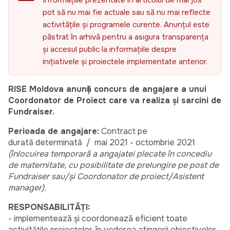
Informațiile prezentate în articolul de mai jos
pot să nu mai fie actuale sau să nu mai reflecte
activitățile și programele curente. Anunțul este
păstrat în arhivă pentru a asigura transparența
și accesul public la informațiile despre
inițiativele și proiectele implementate anterior.
RISE Moldova anunță concurs de angajare a unui
Coordonator de Proiect care va realiza și sarcini de
Fundraiser.
Perioada de angajare:
Contract pe
durată determinată / mai 2021 - octombrie 2021
(înlocuirea temporară a angajatei plecate în concediu
de maternitate, cu posibilitate de prelungire pe post de
Fundraiser sau/și Coordonator de proiect/Asistent
manager).
RESPONSABILITĂȚI:
- implementează și coordonează eficient toate
activitățile proiectelor, în vederea atingerii obiectivelor