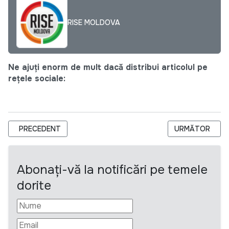
RISE MOLDOVA
Ne ajuți enorm de mult dacă distribui articolul pe
rețele sociale:
ARTICOL PRECEDENT: LIDER DE ACTIVITATE ACCES LA FINAN
ARTICOLUL UR
PRECEDENT
URMĂTOR
Abonați-vă la notificări pe temele
dorite