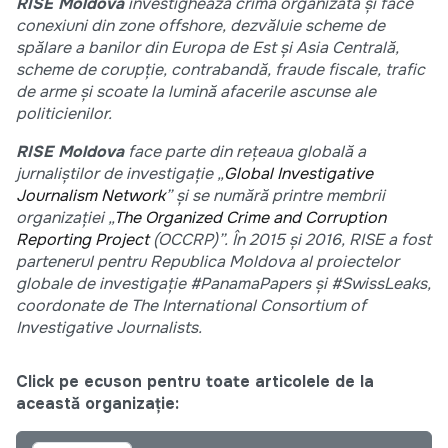
RISE Moldova
investighează crima organizată și face
conexiuni din zone offshore, dezvăluie scheme de
spălare a banilor din Europa de Est și Asia Centrală,
scheme de corupție, contrabandă, fraude fiscale, trafic
de arme și scoate la lumină afacerile ascunse ale
politicienilor.
RISE Moldova
face parte din rețeaua globală a
jurnaliștilor de investigație „
Global Investigative
Journalism Network
” și se numără printre membrii
organizației „
The Organized Crime and Corruption
Reporting Project
(OCCRP)”. În 2015 și 2016, RISE a fost
partenerul pentru Republica Moldova al proiectelor
globale de investigație #PanamaPapers și #SwissLeaks,
coordonate de The International Consortium of
Investigative Journalists.
Click pe ecuson pentru toate articolele de la
această organizație: