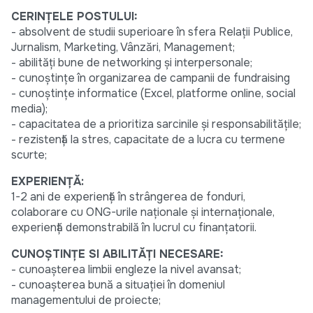
CERINȚELE POSTULUI:
- absolvent de studii superioare în sfera Relații Publice,
Jurnalism, Marketing, Vânzări, Management;
- abilități bune de networking și interpersonale;
- cunoștințe în organizarea de campanii de fundraising
- cunoștințe informatice (Excel, platforme online, social
media);
- capacitatea de a prioritiza sarcinile și responsabilitățile;
- rezistență la stres, capacitate de a lucra cu termene
scurte;
EXPERIENȚĂ:
1-2 ani de experiență în strângerea de fonduri,
colaborare cu ONG-urile naționale și internaționale,
experiență demonstrabilă în lucrul cu finanțatorii.
CUNOŞTINŢE SI ABILITĂȚI NECESARE:
- cunoașterea limbii engleze la nivel avansat;
- cunoaşterea bună a situaţiei în domeniul
managementului de proiecte;