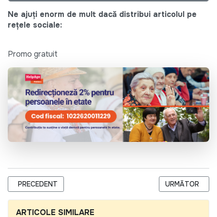
Ne ajuți enorm de mult dacă distribui articolul pe
rețele sociale:
Promo gratuit
ARTICOL PRECEDENT: TERMENI DE REFERINȚĂ PENTRU SELECT
ARTICOLUL UR
PRECEDENT
URMĂTOR
ARTICOLE SIMILARE