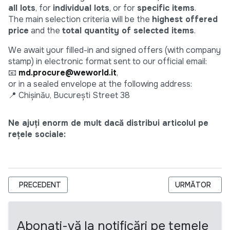
all lots
, for
individual lots
, or for
specific items
.
The main selection criteria will be the
highest offered
price
and the
total quantity of selected items
.
We await your filled-in and signed offers (with company
stamp) in electronic format sent to our official email:
📧
md.procure@weworld.it
,
or in a sealed envelope at the following address:
📍 Chișinău, București Street 38
Ne ajuți enorm de mult dacă distribui articolul pe
rețele sociale:
ARTICOL PRECEDENT: USAID MOLDOVA INSTITUTIONAL AND 
ARTICOLUL URM
PRECEDENT
URMĂTOR
Abonați-vă la notificări pe temele