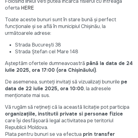
Folosind linkul veti putea incarca fisierul cu intreaga
oferta
HERE
Toate aceste bunuri sunt în stare bună și perfect
funcționale și se află în municipiul Chișinău, la
următoarele adrese:
Strada București 38
Strada Ștefan cel Mare 148
Așteptăm ofertele dumneavoastră
până la data de 24
iulie 2025, ora 17:00 (ora Chișinăului)
.
De asemenea, sunteți invitați să vizualizați bunurile
pe
data de 22 iulie 2025, ora 10:00
, la adresele
menționate mai sus.
Vă rugăm să rețineți că la această licitație pot participa
organizațiile, institutii private si personae fizice
care își desfășoară legal activitatea pe teritoriul
Republicii Moldova.
Plata pentru bunuri se va efectua
prin transfer