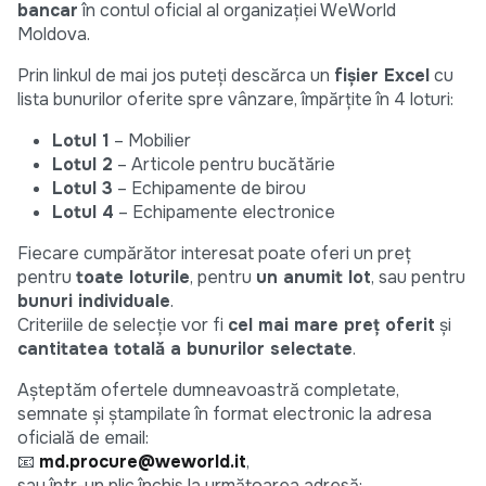
bancar
în contul oficial al organizației WeWorld
Moldova.
Prin linkul de mai jos puteți descărca un
fișier Excel
cu
lista bunurilor oferite spre vânzare, împărțite în 4 loturi:
Lotul 1
– Mobilier
Lotul 2
– Articole pentru bucătărie
Lotul 3
– Echipamente de birou
Lotul 4
– Echipamente electronice
Fiecare cumpărător interesat poate oferi un preț
pentru
toate loturile
, pentru
un anumit lot
, sau pentru
bunuri individuale
.
Criteriile de selecție vor fi
cel mai mare preț oferit
și
cantitatea totală a bunurilor selectate
.
Așteptăm ofertele dumneavoastră completate,
semnate și ștampilate în format electronic la adresa
oficială de email:
📧
md.procure@weworld.it
,
sau într-un plic închis la următoarea adresă: