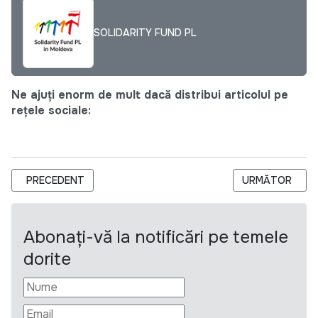
SOLIDARITY FUND PL
Ne ajuți enorm de mult dacă distribui articolul pe
rețele sociale:
ARTICOL PRECEDENT: LID MOLDOVA SOLICITĂ OFERTE DE PREȚ
ARTICOLUL URM
PRECEDENT
URMĂTOR
Abonați-vă la notificări pe temele
dorite