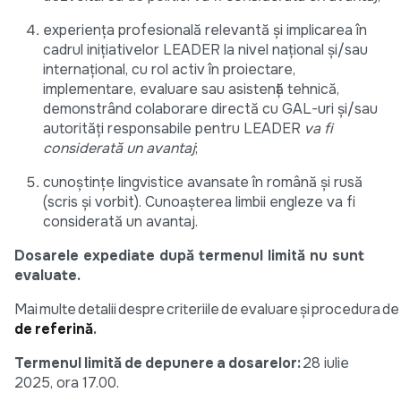
experiența profesională relevantă și implicarea în
cadrul inițiativelor LEADER la nivel național și/sau
internațional, cu rol activ în proiectare,
implementare, evaluare sau asistență tehnică,
demonstrând colaborare directă cu GAL-uri și/sau
autorități responsabile pentru LEADER
va fi
considerată un avantaj
;
cunoștințe lingvistice avansate în română și rusă
(scris și vorbit). Cunoașterea limbii engleze va fi
considerată un avantaj.
Dosarele expediate după termenul limită nu sunt
evaluate.
Mai multe detalii despre criteriile de evaluare și procedura d
de referință
.
Termenul limită de depunere a dosarelor:
28 iulie
2025, ora 17.00.