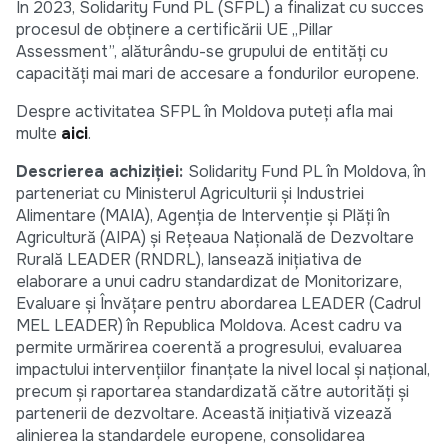
În 2023, Solidarity Fund PL (SFPL) a finalizat cu succes
procesul de obținere a certificării UE „Pillar
Assessment”, alăturându-se grupului de entități cu
capacități mai mari de accesare a fondurilor europene.
Despre activitatea SFPL în Moldova puteți afla mai
multe
aici
.
Descrierea achiziției:
Solidarity Fund PL în Moldova, în
parteneriat cu Ministerul Agriculturii și Industriei
Alimentare (MAIA), Agenția de Intervenție și Plăți în
Agricultură (AIPA) și Rețeaua Națională de Dezvoltare
Rurală LEADER (RNDRL), lansează inițiativa de
elaborare a unui cadru standardizat de Monitorizare,
Evaluare și Învățare pentru abordarea LEADER (Cadrul
MEL LEADER) în Republica Moldova. Acest cadru va
permite urmărirea coerentă a progresului, evaluarea
impactului intervențiilor finanțate la nivel local și național,
precum și raportarea standardizată către autorități și
partenerii de dezvoltare. Această inițiativă vizează
alinierea la standardele europene, consolidarea