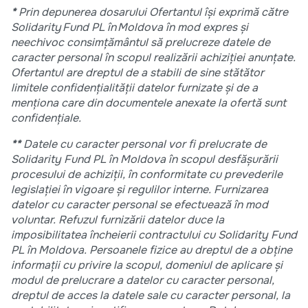
*
Prin depunerea dosarului Ofertantul își exprimă către
Solidarity Fund PL în Moldova
în mod expres și
neechivoc
consimțământul să prelucreze datele de
caracter personal în scopul realizării achiziției anunțate.
Ofertantul are dreptul de a stabili de sine stătător
limitele confidențialității datelor furnizate și de a
menționa care din documentele anexate la ofertă sunt
confidențiale.
**
Datele cu caracter personal vor fi prelucrate de
Solidarity Fund PL în Moldova în scopul desfășurării
procesului de achiziții, în conformitate cu prevederile
legislației în vigoare și regulilor interne.
Furnizarea
datelor cu caracter personal se efectuează în mod
voluntar. Refuzul furnizării datelor duce la
imposibilitatea încheierii contractului cu
Solidarity Fund
PL în Moldova. Persoanele fizice au dreptul de a obține
informații cu privire la scopul, domeniul de aplicare și
modul de prelucrare a datelor cu caracter personal,
dreptul de acces la datele sale cu caracter personal, la