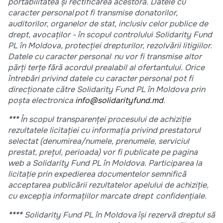
portabilitatea și rectificarea acestora. Datele cu
caracter personal pot fi transmise donatorilor,
auditorilor, organelor de stat, inclusiv celor publice de
drept, avocaților - în scopul controlului Solidarity Fund
PL în Moldova, protecției drepturilor, rezolvării litigiilor.
Datele cu caracter personal nu vor fi transmise altor
părți terțe fără acordul prealabil al ofertantului. Orice
întrebări privind datele cu caracter personal pot fi
direcționate către Solidarity Fund PL în Moldova prin
poșta electronica
info@solidarityfund.md
.
***
În scopul transparenței procesului de achiziție
rezultatele licitației cu informația privind prestatorul
selectat (denumirea/numele, prenumele, serviciul
prestat, prețul, perioada) vor fi publicate pe pagina
web a Solidarity Fund PL în Moldova. Participarea la
licitație prin expedierea documentelor semnifică
acceptarea publicării rezultatelor apelului de achiziție,
cu excepția informațiilor marcate drept confidențiale.
****
Solidarity Fund PL în Moldova
își rezervă dreptul să