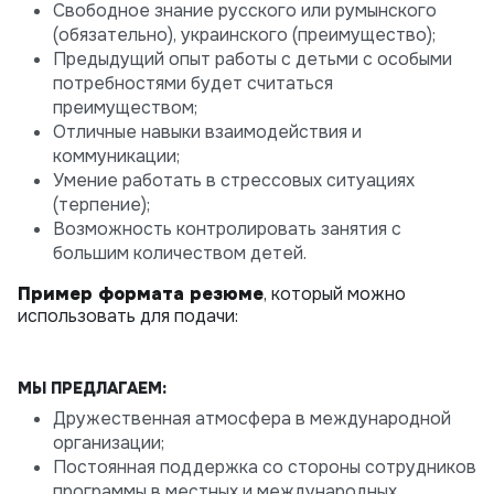
Свободное знание русского или румынского
(обязательно), украинского (преимущество);
Предыдущий опыт работы с детьми с особыми
потребностями будет считаться
преимуществом;
Отличные навыки взаимодействия и
коммуникации;
Умение работать в стрессовых ситуациях
(терпение);
Возможность контролировать занятия с
большим количеством детей.
Пример формата резюме
, который можно
использовать для подачи:
МЫ ПРЕДЛАГАЕМ:
Дружественная атмосфера в международной
организации;
Постоянная поддержка со стороны сотрудников
программы в местных и международных