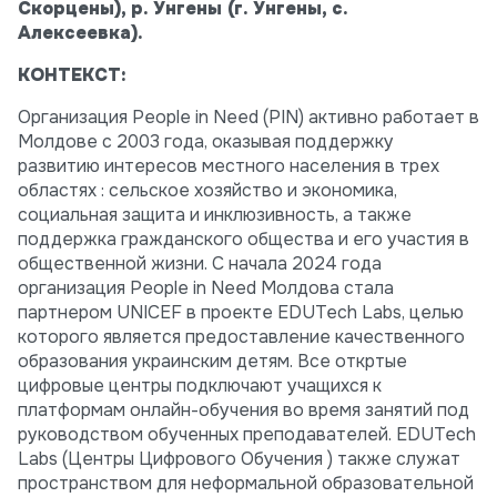
Скорцены), р. Унгены (г. Унгены, с.
Алексеевка).
КОНТЕКСТ:
Организация People in Need (PIN) активно работает в
Молдове с 2003 года, оказывая поддержку
развитию интересов местного населения в трех
областях : сельское хозяйство и экономика,
социальная защита и инклюзивность, а также
поддержка гражданского общества и его участия в
общественной жизни. С начала 2024 года
организация People in Need Молдова стала
партнером UNICEF в проекте EDUTech Labs, целью
которого является предоставление качественного
образования украинским детям. Все откртые
цифровые центры подключают учащихся к
платформам онлайн-обучения во время занятий под
руководством обученных преподавателей. EDUTech
Labs (Центры Цифрового Обучения ) также служат
пространством для неформальной образовательной