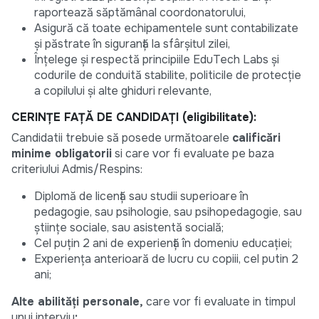
raportează săptămânal coordonatorului,
Asigură că toate echipamentele sunt contabilizate
și păstrate în siguranță la sfârșitul zilei,
Înțelege și respectă principiile EduTech Labs și
codurile de conduită stabilite, politicile de protecție
a copilului și alte ghiduri relevante,
CERINȚE FAȚĂ DE CANDIDAȚI (
eligibilitate
):
Candidatii trebuie să posede următoarele
calificări
minime obligatorii
si care vor fi evaluate pe baza
criteriului Admis/Respins:
Diplomă de licență sau studii superioare în
pedagogie, sau psihologie, sau psihopedagogie, sau
științe sociale, sau asistentă socială;
Cel puțin 2 ani de experiență în domeniu educației;
Experiența anterioară de lucru cu copiii, cel putin 2
ani;
Alte abilități personale,
care vor fi evaluate in timpul
unui interviu
: