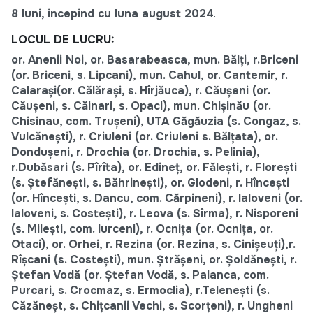
8 luni, incepind cu luna august 2024
.
LOCUL DE LUCRU:
or. Anenii Noi, or. Basarabeasca, mun. Bălți, r.Briceni
(or. Briceni, s. Lipcani), mun. Cahul, or. Cantemir, r.
Calarași(or. Călărași, s. Hîrjăuca), r. Căușeni (or.
Căușeni, s. Căinari, s. Opaci), mun. Chișinău (or.
Chisinau, com. Trușeni), UTA Găgăuzia (s. Congaz, s.
Vulcănești), r. Criuleni (or. Criuleni s. Bălțata), or.
Dondușeni, r. Drochia (or. Drochia, s. Pelinia),
r.Dubăsari (s. Pîrîta), or. Edineț, or. Fălești, r. Florești
(s. Ștefănești, s. Băhrinești), or. Glodeni, r. Hîncești
(or. Hîncești, s. Dancu, com. Cărpineni), r. Ialoveni (or.
Ialoveni, s. Costești), r. Leova (s. Sîrma), r. Nisporeni
(s. Milești, com. Iurceni), r. Ocnița (or. Ocnița, or.
Otaci), or. Orhei, r. Rezina (or. Rezina, s. Cinișeuți),r.
Rîșcani (s. Costești), mun. Ștrășeni, or. Șoldănești, r.
Ştefan Vodă (or. Ştefan Vodă, s. Palanca, com.
Purcari, s. Crocmaz, s. Ermoclia), r.Telenești (s.
Căzăneșt, s. Chițcanii Vechi, s. Scorțeni), r. Ungheni