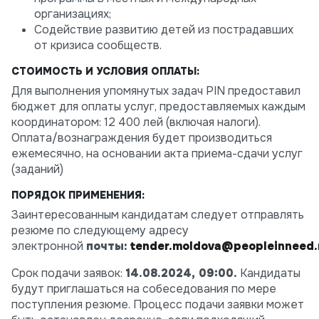
организациях;
Содействие развитию детей из пострадавших
от кризиса сообществ.
СТОИМОСТЬ И УСЛОВИЯ ОПЛАТЫ:
Для выполнения упомянутых задач PIN предоставил
бюджет для оплаты услуг, предоставляемых каждым
координатором: 12 400 лей (включая налоги).
Оплата/вознаграждения будет производиться
ежемесячно, на основании акта приема-сдачи услуг
(заданий)
ПОРЯДОК ПРИМЕНЕНИЯ:
Заинтересованным кандидатам следует отправлять
резюме по следующему адресу
электронной
почты:
tender
.
moldova
@
peopleinneed
.
Срок подачи заявок:
14.08.2024, 09:00.
Кандидаты
будут приглашаться на собеседования по мере
поступления резюме. Процесс подачи заявки может