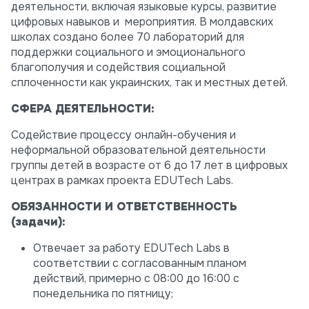
деятельности, включая языковые курсы, развитие
цифровых навыков и мероприятия. В молдавских
школах создано более 70 лабораторий для
поддержки социального и эмоционального
благополучия и содействия социальной
сплоченности как украинских, так и местных детей.
СФЕРА ДЕЯТЕЛЬНОСТИ:
Содействие процессу онлайн-обучения и
неформальной образовательной деятельности
группы детей в возрасте от 6 до 17 лет в цифровых
центрах в рамках проекта EDUTech Labs.
ОБЯЗАННОСТИ И ОТВЕТСТВЕННОСТЬ
(задачи):
Отвечает за работу EDUTech Labs в
соответствии с согласованным планом
действий, примерно с 08:00 до 16:00 с
понедельника по пятницу;