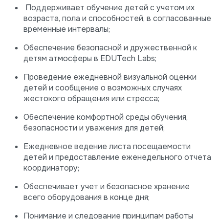
Поддерживает обучение детей с учетом их
возраста, пола и способностей, в согласованные
временные интервалы;
Обеспечение безопасной и дружественной к
детям атмосферы в EDUTech Labs;
Проведение ежедневной визуальной оценки
детей и сообщение о возможных случаях
жестокого обращения или стресса;
Обеспечение комфортной среды обучения,
безопасности и уважения для детей;
Ежедневное ведение листа посещаемости
детей и предоставление еженедельного отчета
координатору;
Обеспечивает учет и безопасное хранение
всего оборудования в конце дня;
Понимание и следование принципам работы