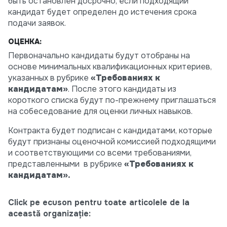
быть остановлен досрочно, если подходящий
кандидат будет определен до истечения срока
подачи заявок.
ОЦЕНКА:
Первоначально кандидаты будут отобраны на
основе минимальных квалификационных критериев,
указанных в рубрике
«Требованиях к
кандидатам»
. После этого кандидаты из
короткого списка будут по-прежнему приглашаться
на собеседование для оценки личных навыков.
Контракта будет подписан с кандидатами, которые
будут признаны оценочной комиссией подходящими
и соответствующими со всеми требованиями,
представленными в рубрике
«Требованиях к
кандидатам».
Click pe ecuson pentru toate articolele de la
această organizație: