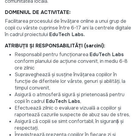
comunitatea locală.
DOMENIUL DE ACTIVITATE:
Facilitarea procesului de învățare online a unui grup de
copii cu vârste cuprinse între 6-17 ani la centrele digitale
în cadrul proiectului
EduTech Labs.
ATRIBUȚII ȘI RESPONSABILITĂȚI (sarcini):
Responsabil pentru funcționarea
EduTech Labs
conform planului de acțiune convenit, in mediu 6-8
ore zilnic
Supraveghează și susține învățarea copiilor în
funcție de diferitele lor vârste, genuri și abilități, la
timpul convenit,
Asigură o atmosferă sigură și prietenoasă pentru
copii în cadrul
EduTech Labs
,
Efectuează zilnic o evaluare vizuală a copiilor și
raportează cazurile suspecte de abuz sau de stres,
Asigură că copiii se simt confortabil, în siguranță și
respectați,
Înregistrează prezența copiilor în fiecare zi și