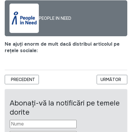
PEOPLE IN NEED
Ne ajuți enorm de mult dacă distribui articolul pe
rețele sociale:
ARTICOL PRECEDENT: TERMS OF REFERENCE FOR SELECTING
ARTICOLUL UR
PRECEDENT
URMĂTOR
Abonați-vă la notificări pe temele
dorite