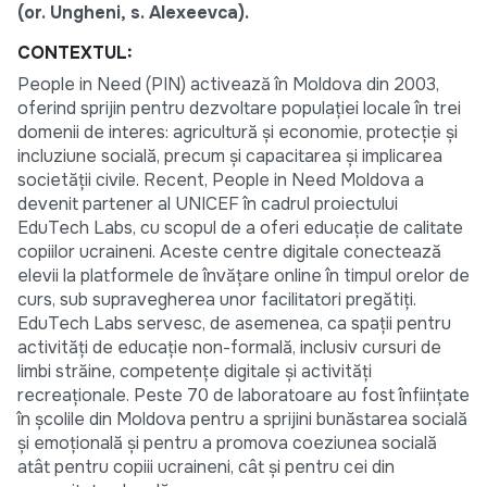
(or. Ungheni, s. Alexeevca).
CONTEXTUL:
People in Need (PIN) activează în Moldova din 2003,
oferind sprijin pentru dezvoltare populației locale în trei
domenii de interes: agricultură și economie, protecție și
incluziune socială, precum și capacitarea și implicarea
societății civile. Recent, People in Need Moldova a
devenit partener al UNICEF în cadrul proiectului
EduTech Labs, cu scopul de a oferi educație de calitate
copiilor ucraineni. Aceste centre digitale conectează
elevii la platformele de învățare online în timpul orelor de
curs, sub supravegherea unor facilitatori pregătiți.
EduTech Labs servesc, de asemenea, ca spații pentru
activități de educație non-formală, inclusiv cursuri de
limbi străine, competențe digitale și activități
recreaționale. Peste 70 de laboratoare au fost înființate
în școlile din Moldova pentru a sprijini bunăstarea socială
și emoțională și pentru a promova coeziunea socială
atât pentru copiii ucraineni, cât și pentru cei din