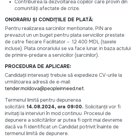
Contribuirea la dezvoltarea copiilor care provin din
comunități afectate de crize.
ONORARIU ȘI CONDIȚIILE DE PLATĂ:
Pentru realizarea sarcinilor mentionate, PIN are
prevazut un un buget pentru plata serviciilor prestate
de catre fiecare Facilitator – 12 400 MDL (taxele
incluse). Plata onorariului se va face lunar, in baza actului
de primire-predare a serviciilor (sarcinilor).
PROCEDURA DE APLICARE:
Candidații interesați trebuie să expedieze CV-urile la
următoarea adresă de e-mail:
tender.moldova@peopleinneed.net
.
Termenul limită pentru depunerea
solicitării:
14.08.2024, ora 09:00.
Solicitanții vor fi
invitați la interviuri în mod continuu. Procesul de
depunere a solicitărilor ar putea fi oprit mai devreme
dacă va fi identificat un Candidat potrivit înainte de
termenul limită de depunere.