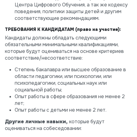
Центра Цифрового Обучения, а так же кодексу
поведения, политики защиты детей и другим
соответствующие рекомендациям.
ТРЕБОВАНИЯ К КАНДИДАТАМ (
право на участие
):
Кандидаты должны обладать следующими
обязательными минимальными квалификациями,
которые будут оцениваться на основе критериев
соответствие/несоответствие:
Степень бакалавра или высшее образование в
области педагогики, или психологии, или
психопедагогики, социальных наук или
социальной работы;
Опыт работы в сфере образования не менее 2
лет;
Опыт работы с детьми не менее 2 лет.
Другие личные навыки,
которые будут
оцениваться на собеседовании: