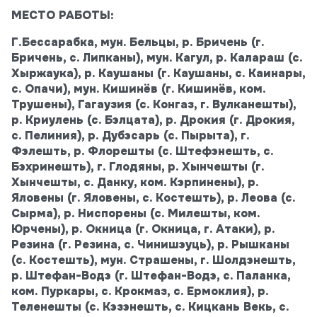
МЕСТО РАБОТЫ:
Г.Бессарабка, мун. Бельцы, р. Бричень (г.
Бричень, с. Липканы), мун. Кагул, р. Калараш (с.
Хыржаука), р. Каушаны (г. Каушаны, с. Каинары,
с. Опачи), мун. Кишинёв (г. Кишинёв, ком.
Трушены), Гагаузия (с. Конгаз, г. Вулканешты),
р. Криулень (с. Бэлцата), р. Дрокия (г. Дрокия,
с. Пелиния), р. Дубэсарь (с. Пырыта), г.
Фэлешть, р. Флорешты (с. Штефэнешть, с.
Бэхринешть), г. Глодяны, р. Хынчешты (г.
Хынчешты, с. Данку, ком. Кэрпинены), р.
Яловены (г. Яловены, с. Костешть), р. Леова (с.
Сырма), р. Ниспорены (с. Милешты, ком.
Юрчены), р. Окница (г. Окница, г. Атаки), р.
Резина (г. Резина, с. Чинишэуць), р. Рышканы
(с. Костешть), мун. Страшены, г. Шолдэнешть,
р. Штефан-Водэ (г. Штефан-Водэ, с. Паланка,
ком. Пуркары, с. Крокмаз, с. Ермоклия), р.
Теленешты (с. Кэзэнешть, с. Кицкань Векь, с.