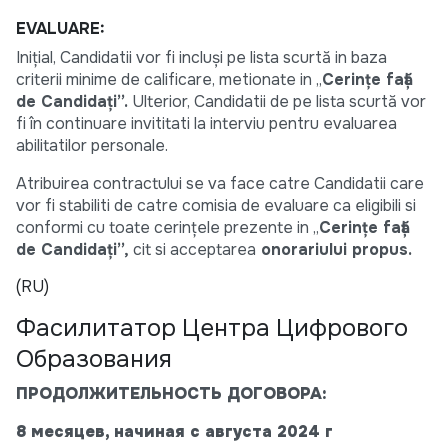
EVALUARE:
Inițial, Candidatii vor fi incluși pe lista scurtă in baza
criterii minime de calificare, metionate in „
Cerințe față
de Candidați”.
Ulterior, Candidatii de pe lista scurtă vor
fi în continuare invititati la interviu pentru evaluarea
abilitatilor personale.
Atribuirea contractului se va face catre Candidatii care
vor fi stabiliti de catre comisia de evaluare ca eligibili si
conformi cu toate cerințele prezente in „
Cerințe față
de Candidați”,
cit si acceptarea
onorariului propus.
(RU)
Фасилитатор Центра Цифрового
Образования
ПРОДОЛЖИТЕЛЬНОСТЬ ДОГОВОРА:
8 месяцев, начиная с августа 2024 г